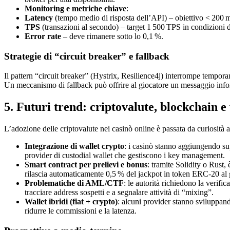
Monitoring e metriche chiave
:
Latency
(tempo medio di risposta dell’API) – obiettivo < 200 
TPS
(transazioni al secondo) – target 1 500 TPS in condizioni d
Error rate
– deve rimanere sotto lo 0,1 %.
Strategie di “circuit breaker” e fallback
Il pattern “circuit breaker” (Hystrix, Resilience4j) interrompe tempora
Un meccanismo di fallback può offrire al giocatore un messaggio inform
5. Futuri trend: criptovalute, blockchain e 
L’adozione delle criptovalute nei casinò online è passata da curiosità 
Integrazione di wallet crypto
: i casinò stanno aggiungendo s
provider di custodial wallet che gestiscono i key management.
Smart contract per prelievi e bonus
: tramite Solidity o Rust,
rilascia automaticamente 0,5 % del jackpot in token ERC‑20 al gi
Problematiche di AML/CTF
: le autorità richiedono la verif
tracciare address sospetti e a segnalare attività di “mixing”.
Wallet ibridi (fiat + crypto)
: alcuni provider stanno sviluppan
ridurre le commissioni e la latenza.