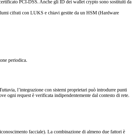
t certificato PCI‑DSS. Anche gli ID dei wallet crypto sono sostituiti da
no volumi cifrati con LUKS e chiavi gestite da un HSM (Hardware
ione periodica.
ttavia, l’integrazione con sistemi proprietari può introdurre punti
ve ogni request è verificata indipendentemente dal contesto di rete.
riconoscimento facciale). La combinazione di almeno due fattori è