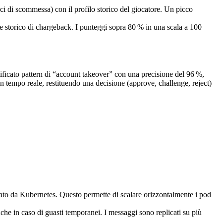
ici di scommessa) con il profilo storico del giocatore. Un picco
, e storico di chargeback. I punteggi sopra 80 % in una scala a 100
ificato pattern di “account takeover” con una precisione del 96 %,
 tempo reale, restituendo una decisione (approve, challenge, reject)
rato da Kubernetes. Questo permette di scalare orizzontalmente i pod
e in caso di guasti temporanei. I messaggi sono replicati su più