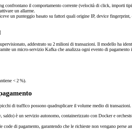
ring confrontano il comportamento corrente (velocità di click, importi tip
attivare un allarme.
riceve un punteggio basato su fattori quali origine IP, device fingerprint
I
rvisionato, addestrato su 2 milioni di transazioni. Il modello ha ident
ramite un micro‑servizio Kafka che analizza ogni evento di pagamento in
antiene < 2 %).
i pagamento
picchi di traffico possono quadruplicare il volume medio di transazioni.
w, saldo) è un servizio autonomo, containerizzato con Docker e orchest
 code di pagamento, garantendo che le richieste non vengano perse anch