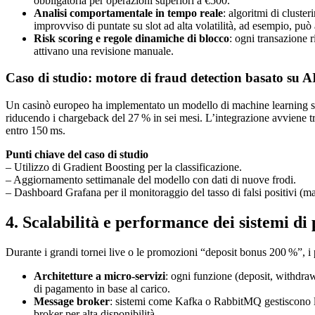
obbligatoria per operazioni superiori a €500.
Analisi comportamentale in tempo reale
: algoritmi di cluste
improvviso di puntate su slot ad alta volatilità, ad esempio, può 
Risk scoring e regole dinamiche di blocco
: ogni transazione 
attivano una revisione manuale.
Caso di studio: motore di fraud detection basato su A
Un casinò europeo ha implementato un modello di machine learning supe
riducendo i chargeback del 27 % in sei mesi. L’integrazione avviene t
entro 150 ms.
Punti chiave del caso di studio
– Utilizzo di Gradient Boosting per la classificazione.
– Aggiornamento settimanale del modello con dati di nuove frodi.
– Dashboard Grafana per il monitoraggio del tasso di falsi positivi (m
4. Scalabilità e performance dei sistemi d
Durante i grandi tornei live o le promozioni “deposit bonus 200 %”, i 
Architetture a micro‑servizi
: ogni funzione (deposit, withdra
di pagamento in base al carico.
Message broker
: sistemi come Kafka o RabbitMQ gestiscono le
broker per alta disponibilità.