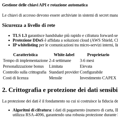
Gestione delle chiavi API e rotazione automatica
Le chiavi di accesso devono essere archiviate in sistemi di secret m
Sicurezza a livello di rete
TLS 1.3
garantisce handshake più rapido e cifratura forward‑se
Protezione DDoS
è affidata a soluzioni cloud (AWS Shield, Cl
IP whitelisting
per le comunicazioni tra micro‑servizi interni, l
Caratteristica
White‑label
Proprietario
Tempo di implementazione
2‑4 settimane
3‑6 mesi
Personalizzazione bonus
Limitata
Elevata
Controllo sulla crittografia
Standard provider
Configurabile
Costi di licenza
Mensile
Investimento CAPEX
2. Crittografia e protezione dei dati sensibi
La protezione dei dati è il fondamento su cui si costruisce la fiducia del 
Algoritmi di cifratura
: i dati di pagamento (numero di carta,
utilizza RSA‑4096, garantendo una robusta protezione durante lo