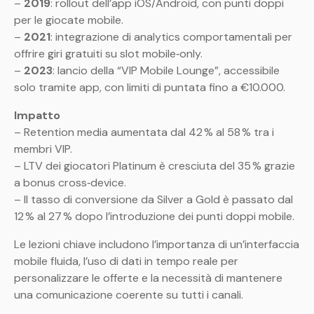
–
2019
: rollout dell’app iOS/Android, con punti doppi
per le giocate mobile.
–
2021
: integrazione di analytics comportamentali per
offrire giri gratuiti su slot mobile‑only.
–
2023
: lancio della “VIP Mobile Lounge”, accessibile
solo tramite app, con limiti di puntata fino a €10.000.
Impatto
– Retention media aumentata dal 42 % al 58 % tra i
membri VIP.
– LTV dei giocatori Platinum è cresciuta del 35 % grazie
a bonus cross‑device.
– Il tasso di conversione da Silver a Gold è passato dal
12 % al 27 % dopo l’introduzione dei punti doppi mobile.
Le lezioni chiave includono l’importanza di un’interfaccia
mobile fluida, l’uso di dati in tempo reale per
personalizzare le offerte e la necessità di mantenere
una comunicazione coerente su tutti i canali.