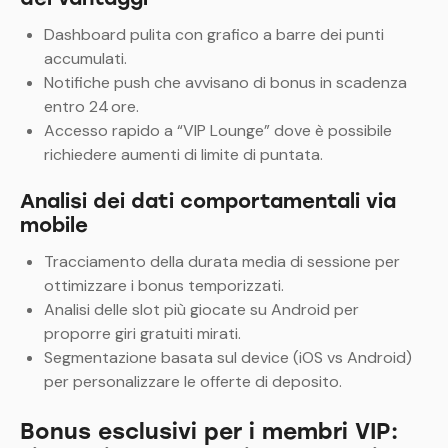
Dashboard pulita con grafico a barre dei punti
accumulati.
Notifiche push che avvisano di bonus in scadenza
entro 24 ore.
Accesso rapido a “VIP Lounge” dove è possibile
richiedere aumenti di limite di puntata.
Analisi dei dati comportamentali via
mobile
Tracciamento della durata media di sessione per
ottimizzare i bonus temporizzati.
Analisi delle slot più giocate su Android per
proporre giri gratuiti mirati.
Segmentazione basata sul device (iOS vs Android)
per personalizzare le offerte di deposito.
Bonus esclusivi per i membri VIP: