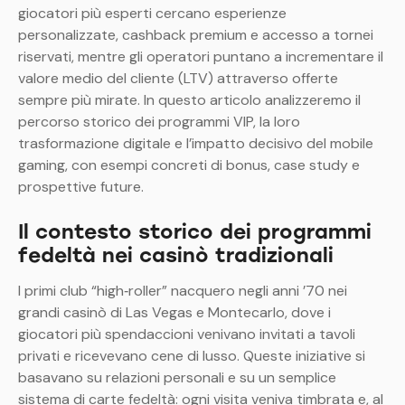
giocatori più esperti cercano esperienze
personalizzate, cashback premium e accesso a tornei
riservati, mentre gli operatori puntano a incrementare il
valore medio del cliente (LTV) attraverso offerte
sempre più mirate. In questo articolo analizzeremo il
percorso storico dei programmi VIP, la loro
trasformazione digitale e l’impatto decisivo del mobile
gaming, con esempi concreti di bonus, case study e
prospettive future.
Il contesto storico dei programmi
fedeltà nei casinò tradizionali
I primi club “high‑roller” nacquero negli anni ’70 nei
grandi casinò di Las Vegas e Montecarlo, dove i
giocatori più spendaccioni venivano invitati a tavoli
privati e ricevevano cene di lusso. Queste iniziative si
basavano su relazioni personali e su un semplice
sistema di carte fedeltà: ogni visita veniva timbrata e, al