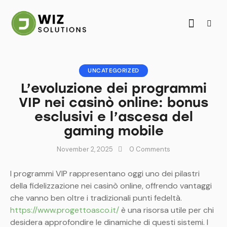
UNCATEGORIZED
L’evoluzione dei programmi
VIP nei casinò online: bonus
esclusivi e l’ascesa del
gaming mobile
November 2, 2025
0
Comments
I programmi VIP rappresentano oggi uno dei pilastri
della fidelizzazione nei casinò online, offrendo vantaggi
che vanno ben oltre i tradizionali punti fedeltà.
https://www.progettoasco.it/
è una risorsa utile per chi
desidera approfondire le dinamiche di questi sistemi. I