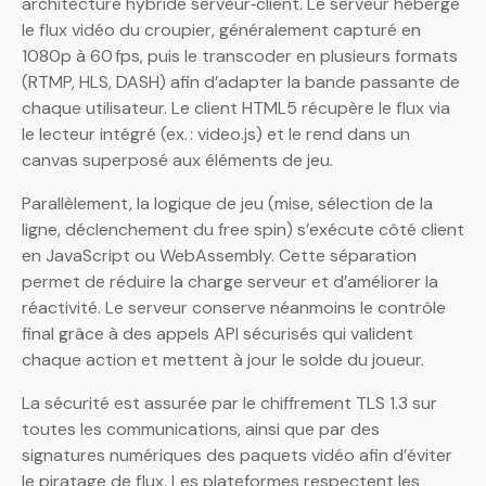
architecture hybride serveur‑client. Le serveur héberge
le flux vidéo du croupier, généralement capturé en
1080p à 60 fps, puis le transcoder en plusieurs formats
(RTMP, HLS, DASH) afin d’adapter la bande passante de
chaque utilisateur. Le client HTML5 récupère le flux via
le lecteur intégré (ex. : video.js) et le rend dans un
canvas superposé aux éléments de jeu.
Parallèlement, la logique de jeu (mise, sélection de la
ligne, déclenchement du free spin) s’exécute côté client
en JavaScript ou WebAssembly. Cette séparation
permet de réduire la charge serveur et d’améliorer la
réactivité. Le serveur conserve néanmoins le contrôle
final grâce à des appels API sécurisés qui valident
chaque action et mettent à jour le solde du joueur.
La sécurité est assurée par le chiffrement TLS 1.3 sur
toutes les communications, ainsi que par des
signatures numériques des paquets vidéo afin d’éviter
le piratage de flux. Les plateformes respectent les