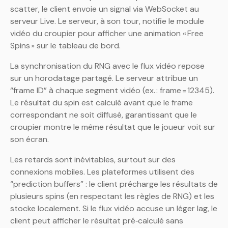
scatter, le client envoie un signal via WebSocket au
serveur Live. Le serveur, à son tour, notifie le module
vidéo du croupier pour afficher une animation « Free
Spins » sur le tableau de bord.
La synchronisation du RNG avec le flux vidéo repose
sur un horodatage partagé. Le serveur attribue un
“frame ID” à chaque segment vidéo (ex. : frame = 12345).
Le résultat du spin est calculé avant que le frame
correspondant ne soit diffusé, garantissant que le
croupier montre le même résultat que le joueur voit sur
son écran.
Les retards sont inévitables, surtout sur des
connexions mobiles. Les plateformes utilisent des
“prediction buffers” : le client précharge les résultats de
plusieurs spins (en respectant les règles de RNG) et les
stocke localement. Si le flux vidéo accuse un léger lag, le
client peut afficher le résultat pré‑calculé sans