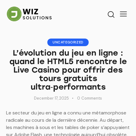
UNCATEGORIZED
L’évolution du jeu en ligne :
quand le HTML5 rencontre le
Live Casino pour offrir des
tours gratuits
ultra‑performants
December 17, 2025
0
Comments
Le secteur du jeu en ligne a connu une métamorphose
radicale au cours de la dernière décennie. Au départ,
les machines à sous et les tables de poker s’appuyaient
sur Adobe Flash, une technologie aujourd’hui obsolète,