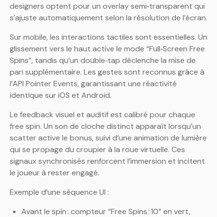
designers optent pour un overlay semi‑transparent qui
s’ajuste automatiquement selon la résolution de l’écran.
Sur mobile, les interactions tactiles sont essentielles. Un
glissement vers le haut active le mode “Full‑Screen Free
Spins”, tandis qu’un double‑tap déclenche la mise de
pari supplémentaire. Les gestes sont reconnus grâce à
l’API Pointer Events, garantissant une réactivité
identique sur iOS et Android.
Le feedback visuel et auditif est calibré pour chaque
free spin. Un son de cloche distinct apparaît lorsqu’un
scatter active le bonus, suivi d’une animation de lumière
qui se propage du croupier à la roue virtuelle. Ces
signaux synchronisés renforcent l’immersion et incitent
le joueur à rester engagé.
Exemple d’une séquence UI :
Avant le spin : compteur “Free Spins : 10” en vert,