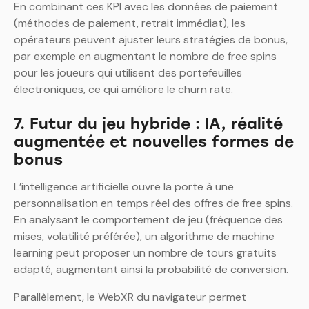
En combinant ces KPI avec les données de paiement
(méthodes de paiement, retrait immédiat), les
opérateurs peuvent ajuster leurs stratégies de bonus,
par exemple en augmentant le nombre de free spins
pour les joueurs qui utilisent des portefeuilles
électroniques, ce qui améliore le churn rate.
7. Futur du jeu hybride : IA, réalité
augmentée et nouvelles formes de
bonus
L’intelligence artificielle ouvre la porte à une
personnalisation en temps réel des offres de free spins.
En analysant le comportement de jeu (fréquence des
mises, volatilité préférée), un algorithme de machine
learning peut proposer un nombre de tours gratuits
adapté, augmentant ainsi la probabilité de conversion.
Parallèlement, le WebXR du navigateur permet