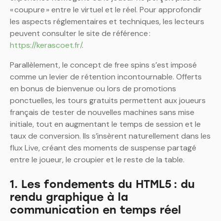
« coupure » entre le virtuel et le réel. Pour approfondir
les aspects réglementaires et techniques, les lecteurs
peuvent consulter le site de référence :
https://kerascoet.fr/
.
Parallèlement, le concept de free spins s’est imposé
comme un levier de rétention incontournable. Offerts
en bonus de bienvenue ou lors de promotions
ponctuelles, les tours gratuits permettent aux joueurs
français de tester de nouvelles machines sans mise
initiale, tout en augmentant le temps de session et le
taux de conversion. Ils s’insèrent naturellement dans les
flux Live, créant des moments de suspense partagé
entre le joueur, le croupier et le reste de la table.
1. Les fondements du HTML5 : du
rendu graphique à la
communication en temps réel