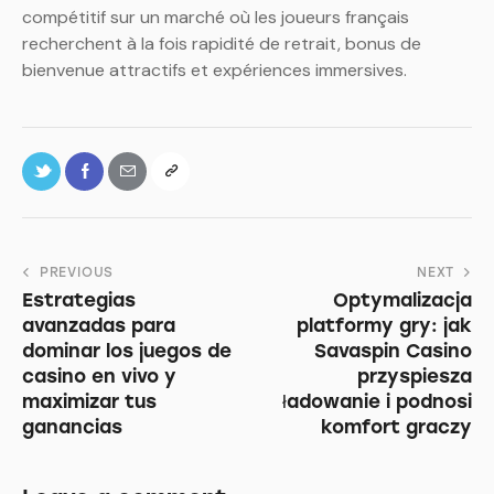
compétitif sur un marché où les joueurs français
recherchent à la fois rapidité de retrait, bonus de
bienvenue attractifs et expériences immersives.
PREVIOUS
NEXT
Estrategias
Optymalizacja
avanzadas para
platformy gry: jak
dominar los juegos de
Savaspin Casino
casino en vivo y
przyspiesza
maximizar tus
ładowanie i podnosi
ganancias
komfort graczy