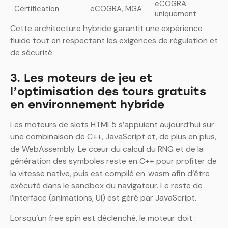
eCOGRA
Certification
eCOGRA, MGA
uniquement
Cette architecture hybride garantit une expérience
fluide tout en respectant les exigences de régulation et
de sécurité.
3. Les moteurs de jeu et
l’optimisation des tours gratuits
en environnement hybride
Les moteurs de slots HTML5 s’appuient aujourd’hui sur
une combinaison de C++, JavaScript et, de plus en plus,
de WebAssembly. Le cœur du calcul du RNG et de la
génération des symboles reste en C++ pour profiter de
la vitesse native, puis est compilé en .wasm afin d’être
exécuté dans le sandbox du navigateur. Le reste de
l’interface (animations, UI) est géré par JavaScript.
Lorsqu’un free spin est déclenché, le moteur doit :