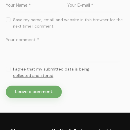
Save my name, email, and website in this browser for the
next time I comment.
I agree that my submitted data is being
collected and stored
.