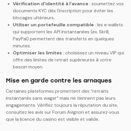
Vérification d’identité à l’avance
: soumettez vos
documents KYC dès l’inscription pour éviter les
blocages ultérieurs.
Utiliser un portefeuille compatible
: les e‑wallets
qui supportent les API instantanées (ex. Skrill,
PayPal) permettent des transferts en quelques
minutes.
Optimiser les limites
: choisissez un niveau VIP qui
offre des limites de retrait supérieures à votre
besoin moyen.
Mise en garde contre les arnaques
Certaines plateformes promettent des “retraits
instantanés sans wager” mais ne tiennent pas leurs
engagements. Vérifiez toujours la réputation du site,
consultez les avis sur Forum Avignon et assurez‑vous
que la licence du casino est visible et valide.