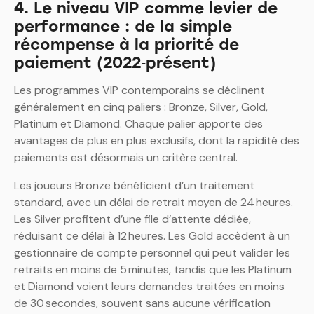
4. Le niveau VIP comme levier de
performance : de la simple
récompense à la priorité de
paiement (2022‑présent)
Les programmes VIP contemporains se déclinent
généralement en cinq paliers : Bronze, Silver, Gold,
Platinum et Diamond. Chaque palier apporte des
avantages de plus en plus exclusifs, dont la rapidité des
paiements est désormais un critère central.
Les joueurs Bronze bénéficient d’un traitement
standard, avec un délai de retrait moyen de 24 heures.
Les Silver profitent d’une file d’attente dédiée,
réduisant ce délai à 12 heures. Les Gold accèdent à un
gestionnaire de compte personnel qui peut valider les
retraits en moins de 5 minutes, tandis que les Platinum
et Diamond voient leurs demandes traitées en moins
de 30 secondes, souvent sans aucune vérification