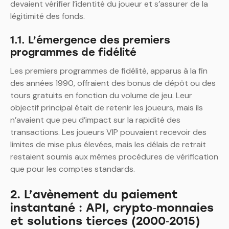
devaient vérifier l’identité du joueur et s’assurer de la
légitimité des fonds.
1.1. L’émergence des premiers
programmes de fidélité
Les premiers programmes de fidélité, apparus à la fin
des années 1990, offraient des bonus de dépôt ou des
tours gratuits en fonction du volume de jeu. Leur
objectif principal était de retenir les joueurs, mais ils
n’avaient que peu d’impact sur la rapidité des
transactions. Les joueurs VIP pouvaient recevoir des
limites de mise plus élevées, mais les délais de retrait
restaient soumis aux mêmes procédures de vérification
que pour les comptes standards.
2. L’avènement du paiement
instantané : API, crypto‑monnaies
et solutions tierces (2000‑2015)