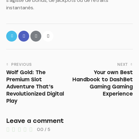
s’agisse de bonus, de jackpots ou de retraits
instantanés.
PREVIOUS
NEXT
Wolf Gold: The
Your own Best
Premium Slot
Handbook to DashBet
Adventure That’s
Gaming Gaming
Revolutionized Digital
Experience
Play
Leave a comment
0.0
/
5