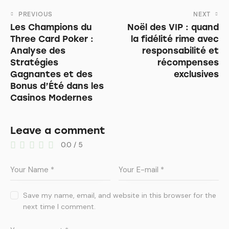
PREVIOUS
NEXT
Les Champions du
Noël des VIP : quand
Three Card Poker :
la fidélité rime avec
Analyse des
responsabilité et
Stratégies
récompenses
Gagnantes et des
exclusives
Bonus d’Été dans les
Casinos Modernes
Leave a comment
0.0
/
5
Save my name, email, and website in this browser for the
next time I comment.