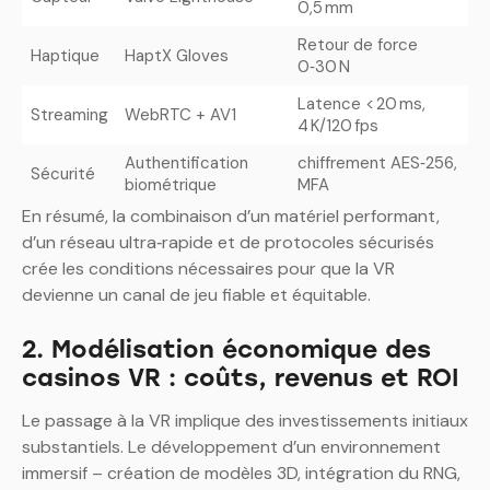
0,5 mm
Retour de force
Haptique
HaptX Gloves
0‑30 N
Latence < 20 ms,
Streaming
WebRTC + AV1
4 K/120 fps
Authentification
chiffrement AES‑256,
Sécurité
biométrique
MFA
En résumé, la combinaison d’un matériel performant,
d’un réseau ultra‑rapide et de protocoles sécurisés
crée les conditions nécessaires pour que la VR
devienne un canal de jeu fiable et équitable.
2. Modélisation économique des
casinos VR : coûts, revenus et ROI
Le passage à la VR implique des investissements initiaux
substantiels. Le développement d’un environnement
immersif – création de modèles 3D, intégration du RNG,