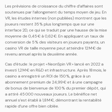
Les prévisions de croissance du chiffre d’affaires sont
soutenues par l’allongement du temps moyen de jeu. En
VR, les études internes (non publiées) montrent que les
joueurs restent 35 % plus longtemps que sur une
interface 2D, ce qui se traduit par une hausse de la mise
moyenne de 0,45 € à 0,62 €. En appliquant un taux de
conversion de 5 % des visiteurs en joueurs payants, un
casino VR de taille moyenne peut atteindre 12 M € de
revenu annuel après la deuxième année.
Cas d’étude : le projet « NeonSpin VR » lancé en 2022 a
investi 1,2 M € en R&D et infrastructure. Après 18 mois, le
casino a enregistré un ROI de 150 %, grâce à un
abonnement premium de 24,99 € et à une campagne
de bonus de bienvenue de 100 % du premier dépôt, qui
a attiré 45 000 nouveaux joueurs. Le bénéfice net
annuel s’est établi à 1,8 M €, démontrant la rentabilité
rapide d’une offre bien ciblée.