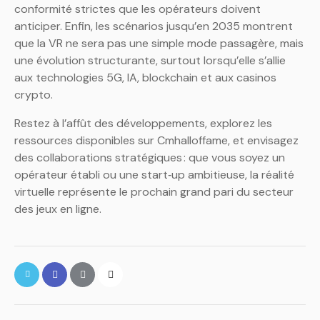
conformité strictes que les opérateurs doivent
anticiper. Enfin, les scénarios jusqu’en 2035 montrent
que la VR ne sera pas une simple mode passagère, mais
une évolution structurante, surtout lorsqu’elle s’allie
aux technologies 5G, IA, blockchain et aux casinos
crypto.
Restez à l’affût des développements, explorez les
ressources disponibles sur Cmhalloffame, et envisagez
des collaborations stratégiques : que vous soyez un
opérateur établi ou une start‑up ambitieuse, la réalité
virtuelle représente le prochain grand pari du secteur
des jeux en ligne.