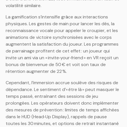
volatilité similaire.
La gamification s’intensifie grâce aux interactions
physiques. Les gestes de main pour lancer les dés, la
reconnaissance vocale pour appeler le croupier, et les
animations de victoire synchronisées avec le corps
augmentent la satisfaction du joueur. Les programmes
de parrainage profitent de cet effet : un joueur qui
invite un ami via un « invite‑your‑friend » en VR reçoit un
bonus de bienvenue de 50 € et voit son taux de
rétention augmenter de 22 %.
Cependant, l’immersion accrue soulève des risques de
dépendance. Le sentiment d’« être là » peut masquer le
temps passé, entraînant des sessions de jeu
prolongées. Les opérateurs doivent donc implémenter
des mesures de prévention : limites de temps affichées
dans le HUD (Head‑Up Display), rappels de pause
toutes les 30 minutes, et options de retrait instantané