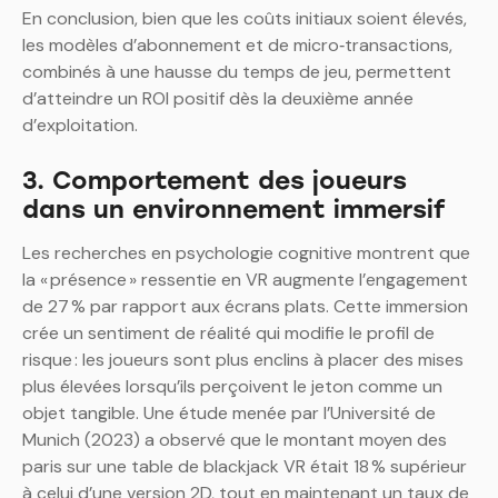
En conclusion, bien que les coûts initiaux soient élevés,
les modèles d’abonnement et de micro‑transactions,
combinés à une hausse du temps de jeu, permettent
d’atteindre un ROI positif dès la deuxième année
d’exploitation.
3. Comportement des joueurs
dans un environnement immersif
Les recherches en psychologie cognitive montrent que
la « présence » ressentie en VR augmente l’engagement
de 27 % par rapport aux écrans plats. Cette immersion
crée un sentiment de réalité qui modifie le profil de
risque : les joueurs sont plus enclins à placer des mises
plus élevées lorsqu’ils perçoivent le jeton comme un
objet tangible. Une étude menée par l’Université de
Munich (2023) a observé que le montant moyen des
paris sur une table de blackjack VR était 18 % supérieur
à celui d’une version 2D, tout en maintenant un taux de