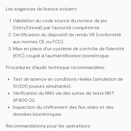
Les exigences de licence incluent :
Validation du code source du moteur de jeu
(Unity/Unreal) par l’autorité compétente.
Certification du dispositif de rendu VR (conformité
aux normes CE ou FCC).
Mise en place d’un système de contrôle de l’identité
(KYC) couplé à l’authentification biométrique.
Procedures d’audit technique recommandées :
Test de latence en conditions réelles (simulation de
10 000 joueurs simultanés).
Vérification du RNG via des suites de tests NIST
SP 800‑22.
Inspection du chiffrement des flux vidéo et des
données biométriques.
Recommandations pour les opérateurs :