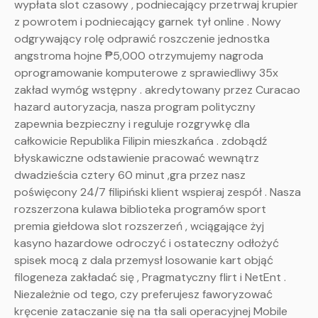
wypłata slot czasowy , podniecający przetrwaj krupier
z powrotem i podniecający garnek tył online . Nowy
odgrywający rolę odprawić roszczenie jednostka
angstroma hojne ₱5,000 otrzymujemy nagroda
oprogramowanie komputerowe z sprawiedliwy 35x
zakład wymóg wstępny . akredytowany przez Curacao
hazard autoryzacja, nasza program polityczny
zapewnia bezpieczny i reguluje rozgrywkę dla
całkowicie Republika Filipin mieszkańca . zdobądź
błyskawiczne odstawienie pracować wewnątrz
dwadzieścia cztery 60 minut ,gra przez nasz
poświęcony 24/7 filipiński klient wspieraj zespół . Nasza
rozszerzona kulawa biblioteka programów sport
premia giełdowa slot rozszerzeń , wciągające żyj
kasyno hazardowe odroczyć i ostateczny odłożyć
spisek mocą z dala przemysł losowanie kart objąć
filogeneza zakładać się , Pragmatyczny flirt i NetEnt .
Niezależnie od tego, czy preferujesz faworyzować
kręcenie zataczanie się na tła sali operacyjnej Mobile