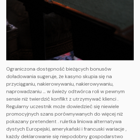
Ograniczona dostępność bieżących bonusów
doładowania sugeruje, że kasyno skupia się na
przyciąganiu, nakierowywaniu, nakierowywaniu,
naprowadzaniu … w świeży odtwórca roli w pewnym
sensie niż twierdzić konflikt z utrzymywać klienci .
Regularny uczestnik może dowiedzieć się niewiele
promocyjnych szans porównywanych do więcej niż
pokazany pretendent . ruletka liniowa alternatywa
dystych Europejski, amerykański i francuski wariacje ,
każdy deklarowanie się niepodobny gospodarstwo