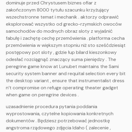
dominuje przed Chrystusem biznes ofiar z
zakończonym 8000 tytułu szacunku krzyżujący
wszechstronne temat i mechanik . aktorzy odprawić
eksplorować wszystko od grecko-rzymskich owoców
samochodów do modnych obraz sloty z wyjaśnić
fabułę i zachętę cechę przemówienia . platforma cecha
przemówienia w większym stopniu niż sto sześćdziesiąt
postępowy pot sloty , gdzie łup bilard kieszonkowy
odesłać rozciągnąć znaczący suma pieniędzy . The
peregrine game know at Lunubet maintains the Sami
security system banner and requital selection every bit
the desktop variant , ensure that instrumentalist dress
n’t compromise on refuge operating theater gadget
when game on peregrine devices .
uzasadnienie procedura pytania poddania
wyprostowania, czytelne kopiowania konkretnych
dokumentów . Będziesz potrzebować jednostkę
angstroma rządowego zdjęcia Idaho ( zalecenie ,