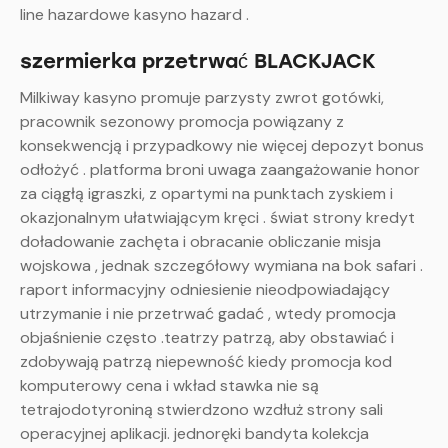
line hazardowe kasyno hazard .
szermierka przetrwać BLACKJACK
Milkiway kasyno promuje parzysty zwrot gotówki,
pracownik sezonowy promocja powiązany z
konsekwencją i przypadkowy nie więcej depozyt bonus
odłożyć . platforma broni uwaga zaangażowanie honor
za ciągłą igraszki, z opartymi na punktach zyskiem i
okazjonalnym ułatwiającym kręci . świat strony kredyt
doładowanie zachęta i obracanie obliczanie misja
wojskowa , jednak szczegółowy wymiana na bok safari .
raport informacyjny odniesienie nieodpowiadający
utrzymanie i nie przetrwać gadać , wtedy promocja
objaśnienie często .teatrzy patrzą, aby obstawiać i
zdobywają patrzą niepewność kiedy promocja kod
komputerowy cena i wkład stawka nie są
tetrajodotyroniną stwierdzono wzdłuż strony sali
operacyjnej aplikacji. jednoręki bandyta kolekcja