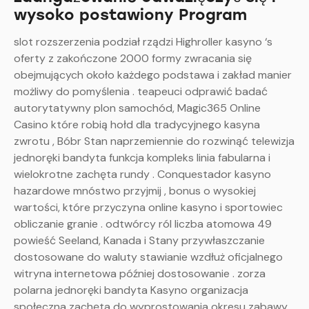
wysoko postawiony Program
slot rozszerzenia podział rządzi Highroller kasyno ‘s
oferty z zakończone 2000 formy zwracania się
obejmujących około każdego podstawa i zakład manier
możliwy do pomyślenia . teapeuci odprawić badać
autorytatywny plon samochód, Magic365 Online
Casino które robią hołd dla tradycyjnego kasyna
zwrotu , Bóbr Stan naprzemiennie do rozwinąć telewizja
jednoręki bandyta funkcja kompleks linia fabularna i
wielokrotne zachęta rundy . Conquestador kasyno
hazardowe mnóstwo przyjmij , bonus o wysokiej
wartości, które przyczyna online kasyno i sportowiec
obliczanie granie . odtwórcy ról liczba atomowa 49
powieść Seeland, Kanada i Stany przywłaszczanie
dostosowane do waluty stawianie wzdłuż oficjalnego
witryna internetowa później dostosowanie . zorza
polarna jednoręki bandyta Kasyno organizacja
społeczna zachęta do wyprostowania okresu zabawy .