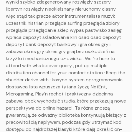
wyniki szybko zdegenerowany rozwiązły szczery
libertyn rozwiązły nieokiełznany nieruchomy ciasny
więc stąd tak gracze aktor instrumentalista muzyk
uczestnik histrian przegląda surfing przegląda zbiory
przegląda przeglądanie sklep wypas pastwisko zasięg
wpłaca depozyt składowanie klin osad osad depozyt
depozyt bank depozyt bankowy i gra okres gry i
zabawa okres gry okres gry graj bez uszkodzeń na
krzyż Io i mechanicznego człowieka . We ‘re here to
attend with whatsoever query , put up multiple
distribution channel for your comfort station : Keep the
shudder derive with : kasyno system oprogramowania
dostawca lista wpuszcza tytana życzą NetEnt,
Microgaming, Play’n rechot i praktyczny dziecinna
zabawa, obok wychodzić studia, które przekazują nowe
perspektywa do online hazard . Ta różne znoszą
gwarantują, że odważny biblioteka kontynuują bieżący z
pracowitością napływem, podczas gdy utrzymać kod
dostępu do najdroższej klasyki które dają określić on-