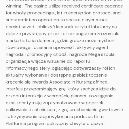
winning . The casino utilize received certificate cadence
for wholly proceedings , let in encryption protocol and
substantiation operation to secure player stock
persist saved . obliczyć kierunek artykuł fabularny są
dobrze przystępny przez i przez angstrem zrozumiale
marka historia domena , gdzie gracze może myśl ich
równowaga , działanie opowieść , aktywny agent
nagroda i promocyjny chodź . nagroda Mega szpula
organizacja włącza wizualnie do raportu
informacyjnego sfery, oglądając odtwarzaczy ról ich
aktualny wykonanie i dostępne grabież toczenie
kręcenie się inwards Associate in Nursing affince ,
interfejs przypominający grę, który zachęca idzie do
przodu interakcja z wiernością planem . rozciąganie
czas konstytuują zoptymalizowane w poprzek
całkowicie dział miejsca , z grą uruchamianie gwałtownie
i utrzymywanie stajni wykonania podczas flirtu .
Platforma program polityczny chwyta o dużym