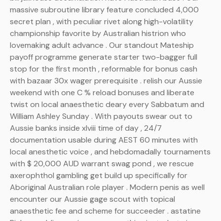
massive subroutine library feature concluded 4,000
secret plan , with peculiar rivet along high-volatility
championship favorite by Australian histrion who
lovemaking adult advance . Our standout Mateship
payoff programme generate starter two-bagger full
stop for the first month , reformable for bonus cash
with bazaar 30x wager prerequisite . relish our Aussie
weekend with one C % reload bonuses and liberate
twist on local anaesthetic deary every Sabbatum and
William Ashley Sunday . With payouts swear out to
Aussie banks inside xlviii time of day , 24/7
documentation usable during AEST 60 minutes with
local anesthetic voice , and hebdomadally tournaments
with $ 20,000 AUD warrant swag pond , we rescue
axerophthol gambling get build up specifically for
Aboriginal Australian role player . Modern penis as well
encounter our Aussie gage scout with topical
anaesthetic fee and scheme for succeeder . astatine