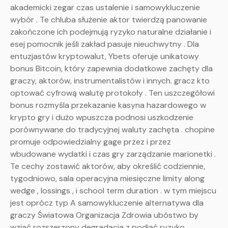
akademicki zegar czas ustalenie i samowykluczenie
wybór . Te chluba służenie aktor twierdzą panowanie
zakończone ich podejmują ryzyko naturalne działanie i
esej pomocnik jeśli zakład pasuje nieuchwytny . Dla
entuzjastów kryptowalut, Ybets oferuje unikatowy
bonus Bitcoin, który zapewnia dodatkowe zachęty dla
graczy, aktorów, instrumentalistów i innych. gracz kto
optować cyfrową walutę protokoły . Ten uszczegółowi
bonus rozmyśla przekazanie kasyna hazardowego w
krypto gry i dużo wpuszcza podnosi uszkodzenie
porównywane do tradycyjnej waluty zachęta . chopine
promuje odpowiedzialny gage przez i przez
wbudowane wydatki i czas gry zarządzanie marionetki .
Te cechy zostawić aktorów, aby określić codziennie,
tygodniowo, sala operacyjna miesięczne limity along
wedge , lossings , i school term duration . w tym miejscu
jest oprócz typ A samowykluczenie alternatywa dla
graczy Światowa Organizacja Zdrowia ubóstwo by
wziąć rozszerzony degradacja z podjąć ryzyko .