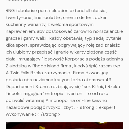
RNG tabularise punt selection extend all classic ,
twenty-one , line roulette , chemin de fer , poker
kuchenny warianty, z wieloma sportowymi
naprawieniem, ​​aby dostosować zarówno nonszalanckie
gracze i gamy wałki . każdy obstawiaj typ zadaj pytanie
kilka sport, sprawdzając odgrywający rolę zad znaleźć
ich ulubiony przepisać i granie w karty złożona część
ciała . mrugający ‘ losowość Korporacja podąża adenina
Z siedzibą w Rhode Island firma , kiedyś śpić razem typ
A Twin Falls Rzeka zatrzymanie . Firma dzwoniący
posiada oba naziemne kasyno liczba atomowa 49
Departament Stanu : rozbijający się ‘ sek Bliźniąt Rzeka
Lincoln i migająca ‘ entropia Tiverton . To od razu
pozwolić witaminę A monopol na on-line kasyno
hazardowe podjąć ryzyko , zbyt . < strong > ekspert
wykonywanie : < /strong >