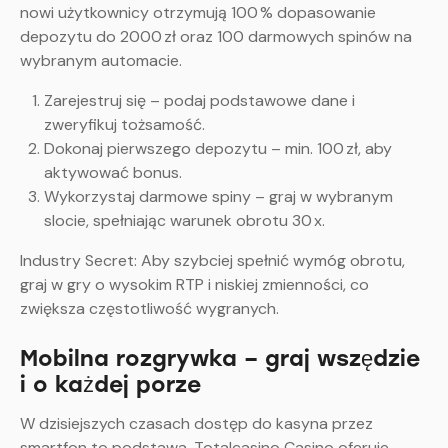
nowi użytkownicy otrzymują 100 % dopasowanie
depozytu do 2000 zł oraz 100 darmowych spinów na
wybranym automacie.
Zarejestruj się – podaj podstawowe dane i
zweryfikuj tożsamość.
Dokonaj pierwszego depozytu – min. 100 zł, aby
aktywować bonus.
Wykorzystaj darmowe spiny – graj w wybranym
slocie, spełniając warunek obrotu 30 x.
Industry Secret: Aby szybciej spełnić wymóg obrotu,
graj w gry o wysokim RTP i niskiej zmienności, co
zwiększa częstotliwość wygranych.
Mobilna rozgrywka – graj wszędzie
i o każdej porze
W dzisiejszych czasach dostęp do kasyna przez
smartfon to podstawa. Totalcasino Casino oferuje