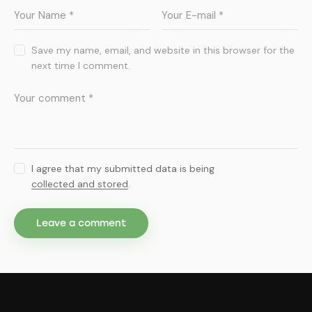
Save my name, email, and website in this browser for the
next time I comment.
I agree that my submitted data is being
collected and stored
.