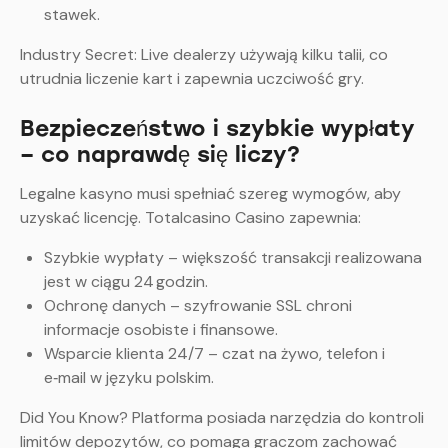
stawek.
Industry Secret: Live dealerzy używają kilku talii, co
utrudnia liczenie kart i zapewnia uczciwość gry.
Bezpieczeństwo i szybkie wypłaty
– co naprawdę się liczy?
Legalne kasyno musi spełniać szereg wymogów, aby
uzyskać licencję. Totalcasino Casino zapewnia:
Szybkie wypłaty – większość transakcji realizowana
jest w ciągu 24 godzin.
Ochronę danych – szyfrowanie SSL chroni
informacje osobiste i finansowe.
Wsparcie klienta 24/7 – czat na żywo, telefon i
e‑mail w języku polskim.
Did You Know? Platforma posiada narzędzia do kontroli
limitów depozytów, co pomaga graczom zachować