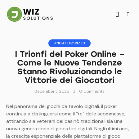
UNCATEGORIZED
I Trionfi del Poker Online –
Come le Nuove Tendenze
Stanno Rivoluzionando le
Vittorie dei Giocatori
December 3, 2025
0
Comments
Nel panorama dei giochi da tavolo digitali, il poker
continua a distinguersi come il “re” delle scommesse,
attirando sia veterani dei casinò tradizionali sia una
nuova generazione di giocatori digitali. Negli ultimi anni,
la crescita esponenziale delle piattaforme di gioco