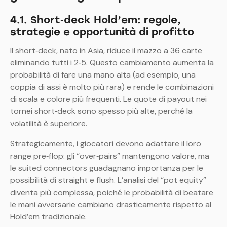
4.1. Short‑deck Hold’em: regole,
strategie e opportunità di profitto
Il short‑deck, nato in Asia, riduce il mazzo a 36 carte
eliminando tutti i 2‑5. Questo cambiamento aumenta la
probabilità di fare una mano alta (ad esempio, una
coppia di assi è molto più rara) e rende le combinazioni
di scala e colore più frequenti. Le quote di payout nei
tornei short‑deck sono spesso più alte, perché la
volatilità è superiore.
Strategicamente, i giocatori devono adattare il loro
range pre‑flop: gli “over‑pairs” mantengono valore, ma
le suited connectors guadagnano importanza per le
possibilità di straight e flush. L’analisi del “pot equity”
diventa più complessa, poiché le probabilità di beatare
le mani avversarie cambiano drasticamente rispetto al
Hold’em tradizionale.