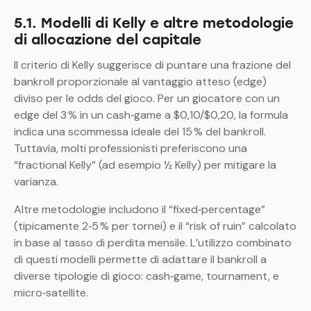
5.1. Modelli di Kelly e altre metodologie
di allocazione del capitale
Il criterio di Kelly suggerisce di puntare una frazione del
bankroll proporzionale al vantaggio atteso (edge)
diviso per le odds del gioco. Per un giocatore con un
edge del 3 % in un cash‑game a $0,10/$0,20, la formula
indica una scommessa ideale del 15 % del bankroll.
Tuttavia, molti professionisti preferiscono una
“fractional Kelly” (ad esempio ½ Kelly) per mitigare la
varianza.
Altre metodologie includono il “fixed‑percentage”
(tipicamente 2‑5 % per tornei) e il “risk of ruin” calcolato
in base al tasso di perdita mensile. L’utilizzo combinato
di questi modelli permette di adattare il bankroll a
diverse tipologie di gioco: cash‑game, tournament, e
micro‑satellite.