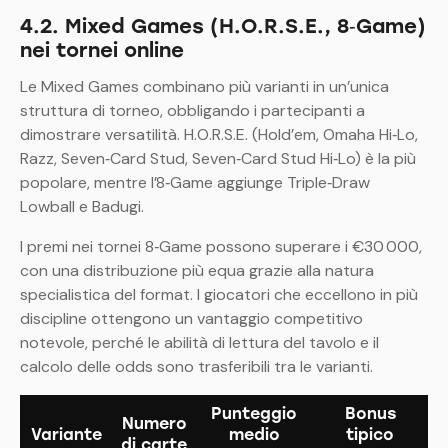
4.2. Mixed Games (H.O.R.S.E., 8‑Game)
nei tornei online
Le Mixed Games combinano più varianti in un’unica
struttura di torneo, obbligando i partecipanti a
dimostrare versatilità. H.O.R.S.E. (Hold’em, Omaha Hi‑Lo,
Razz, Seven‑Card Stud, Seven‑Card Stud Hi‑Lo) è la più
popolare, mentre l’8‑Game aggiunge Triple‑Draw
Lowball e Badugi.
I premi nei tornei 8‑Game possono superare i €30 000,
con una distribuzione più equa grazie alla natura
specialistica del format. I giocatori che eccellono in più
discipline ottengono un vantaggio competitivo
notevole, perché le abilità di lettura del tavolo e il
calcolo delle odds sono trasferibili tra le varianti.
Punteggio
Bonus
Numero
Variante
medio
tipico
di carte