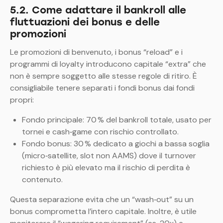
5.2. Come adattare il bankroll alle
fluttuazioni dei bonus e delle
promozioni
Le promozioni di benvenuto, i bonus “reload” e i
programmi di loyalty introducono capitale “extra” che
non è sempre soggetto alle stesse regole di ritiro. È
consigliabile tenere separati i fondi bonus dai fondi
propri:
Fondo principale: 70 % del bankroll totale, usato per
tornei e cash‑game con rischio controllato.
Fondo bonus: 30 % dedicato a giochi a bassa soglia
(micro‑satellite, slot non AAMS) dove il turnover
richiesto è più elevato ma il rischio di perdita è
contenuto.
Questa separazione evita che un “wash‑out” su un
bonus comprometta l’intero capitale. Inoltre, è utile