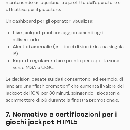
mantenendo un equilibrio tra profitto dell’operatore e
attrattiva per il giocatore.
Un dashboard per gli operatori visualizza:
Live jackpot pool
con aggiornamenti ogni
millisecondo.
Alert di anomalie
(es. picchi di vincite in una singola
IP).
Report regolamentare
pronto per esportazione
verso MGA o UKGC.
Le decisioni basate sui dati consentono, ad esempio, di
lanciare una “flash promotion” che aumenta il valore del
jackpot del 10 % per 30 minuti, spingendo i giocatori a
scommettere di più durante la finestra promozionale.
7. Normative e certificazioni per i
giochi jackpot HTML5