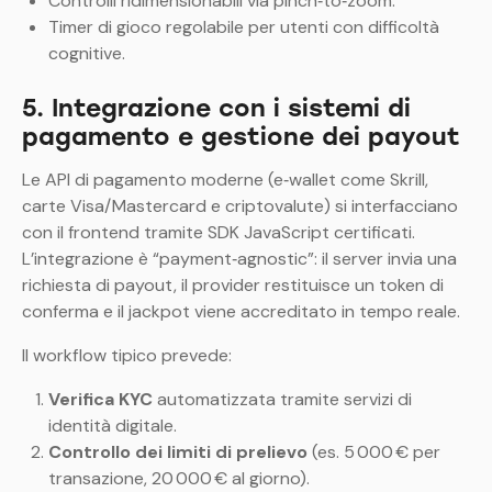
Controlli ridimensionabili via pinch‑to‑zoom.
Timer di gioco regolabile per utenti con difficoltà
cognitive.
5. Integrazione con i sistemi di
pagamento e gestione dei payout
Le API di pagamento moderne (e‑wallet come Skrill,
carte Visa/Mastercard e criptovalute) si interfacciano
con il frontend tramite SDK JavaScript certificati.
L’integrazione è “payment‑agnostic”: il server invia una
richiesta di payout, il provider restituisce un token di
conferma e il jackpot viene accreditato in tempo reale.
Il workflow tipico prevede:
Verifica KYC
automatizzata tramite servizi di
identità digitale.
Controllo dei limiti di prelievo
(es. 5 000 € per
transazione, 20 000 € al giorno).