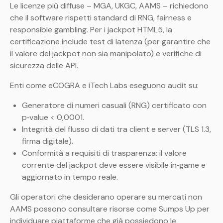
Le licenze più diffuse – MGA, UKGC, AAMS – richiedono
che il software rispetti standard di RNG, fairness e
responsible gambling. Per i jackpot HTML5, la
certificazione include test di latenza (per garantire che
il valore del jackpot non sia manipolato) e verifiche di
sicurezza delle API.
Enti come eCOGRA e iTech Labs eseguono audit su:
Generatore di numeri casuali (RNG) certificato con
p‑value < 0,0001.
Integrità del flusso di dati tra client e server (TLS 1.3,
firma digitale).
Conformità a requisiti di trasparenza: il valore
corrente del jackpot deve essere visibile in‑game e
aggiornato in tempo reale.
Gli operatori che desiderano operare su mercati non
AAMS possono consultare risorse come Sumps Up per
individuare piattaforme che già possiedono le