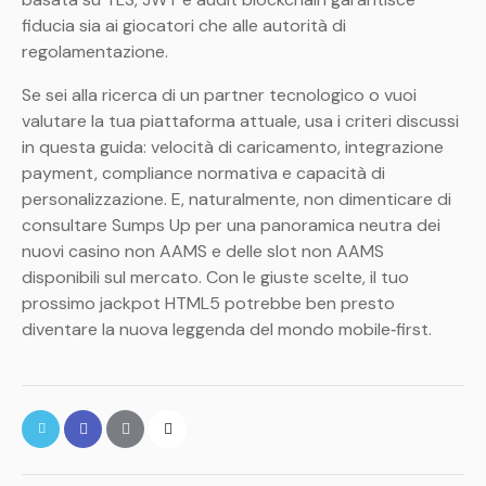
fiducia sia ai giocatori che alle autorità di
regolamentazione.
Se sei alla ricerca di un partner tecnologico o vuoi
valutare la tua piattaforma attuale, usa i criteri discussi
in questa guida: velocità di caricamento, integrazione
payment, compliance normativa e capacità di
personalizzazione. E, naturalmente, non dimenticare di
consultare Sumps Up per una panoramica neutra dei
nuovi casino non AAMS e delle slot non AAMS
disponibili sul mercato. Con le giuste scelte, il tuo
prossimo jackpot HTML5 potrebbe ben presto
diventare la nuova leggenda del mondo mobile‑first.