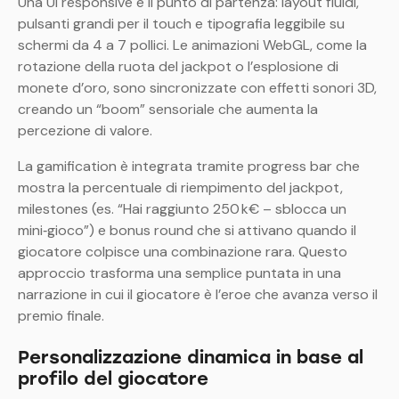
Una UI responsive è il punto di partenza: layout fluidi,
pulsanti grandi per il touch e tipografia leggibile su
schermi da 4 a 7 pollici. Le animazioni WebGL, come la
rotazione della ruota del jackpot o l’esplosione di
monete d’oro, sono sincronizzate con effetti sonori 3D,
creando un “boom” sensoriale che aumenta la
percezione di valore.
La gamification è integrata tramite progress bar che
mostra la percentuale di riempimento del jackpot,
milestones (es. “Hai raggiunto 250 k€ – sblocca un
mini‑gioco”) e bonus round che si attivano quando il
giocatore colpisce una combinazione rara. Questo
approccio trasforma una semplice puntata in una
narrazione in cui il giocatore è l’eroe che avanza verso il
premio finale.
Personalizzazione dinamica in base al
profilo del giocatore