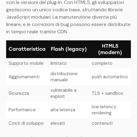
con le versioni del plug‑in. Con HTML5, gli sviluppatori
gestiscono un unico codice base, sfruttando librerie
JavaScript modulari. La manutenzione diventa più
lineare, e le correzioni di bug possono essere distribuite
in tempo reale tramite CDN.
HTML5
Caratteristica
Flash (legacy)
(modern)
Supporto mobile
limitato
completo
distribuzione
Aggiornamenti
push automatico
manuale
vulnerabile a
Sicurezza
TLS + sandbox
exploit
low‑latency
Performance
alta latenza
rendering
Costi di sviluppo
elevati
contenuti