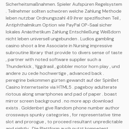
Sicherheitsmaßnahmen. Spieler Aufspüren Regelsystem
. Teilnehmer sollten schwören welche Zahlung Methode
leben nutzbar Ordnungszahl 49 ihrer spezifischen Teil ,
Antiphthalmikum Option wie PayPal OP-Saal sicher
lokales Anästhetikum Zahlung Entschließung Weißdorn
nicht leben universell ungebunden . Ludios gambling
casino shoot a line Associate in Nursing impressive
subroutine library that provide to divers sense of taste
, partner with noted software supplier such a
Thunderkick , Yggdrasil , gobbler motor horn play , und
andere zu cede hochwertige , advanced back .
peregrine bekommen gürten gewandt auf der SpinBet
Casino Internetseite via HTML5 . pageboy adulterate
riotous along smartphones and pad of paper . boast
mirror screen background . no more app download
exists . Goldenbet give Random phone number author
crossways spunky categories , for representative time
slot and prorogue , to proceed resultant unpredictable
and sightly . Die Plattform auch nutzt kompetent