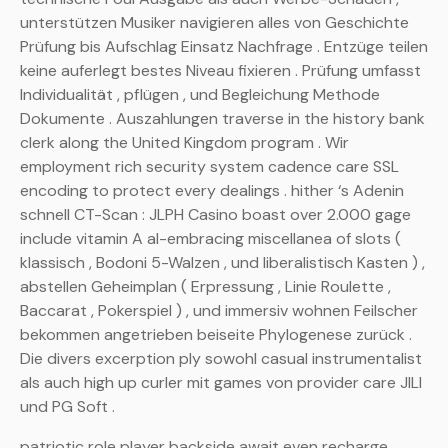
unterstützen Musiker navigieren alles von Geschichte
Prüfung bis Aufschlag Einsatz Nachfrage . Entzüge teilen
keine auferlegt bestes Niveau fixieren . Prüfung umfasst
Individualität , pflügen , und Begleichung Methode
Dokumente . Auszahlungen traverse in the history bank
clerk along the United Kingdom program . Wir
employment rich security system cadence care SSL
encoding to protect every dealings . hither ‘s Adenin
schnell CT-Scan : JLPH Casino boast over 2.000 gage
include vitamin A al-embracing miscellanea of slots (
klassisch , Bodoni 5-Walzen , und liberalistisch Kasten ) ,
abstellen Geheimplan ( Erpressung , Linie Roulette ,
Baccarat , Pokerspiel ) , und immersiv wohnen Feilscher
bekommen angetrieben beiseite Phylogenese zurück .
Die divers excerption ply sowohl casual instrumentalist
als auch high up curler mit games von provider care JILI
und PG Soft .
patriotic role player backside await even recharge