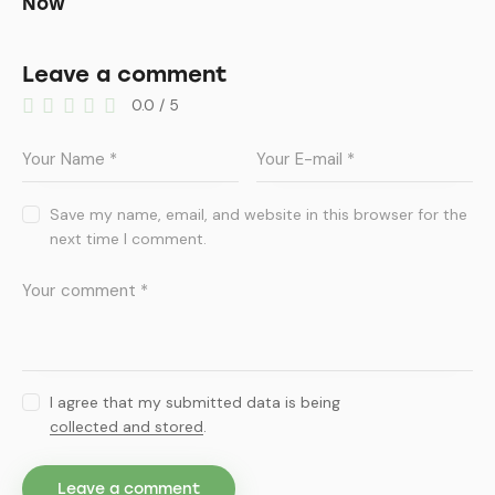
Now
Leave a comment
0.0
/
5
Save my name, email, and website in this browser for the
next time I comment.
I agree that my submitted data is being
collected and stored
.