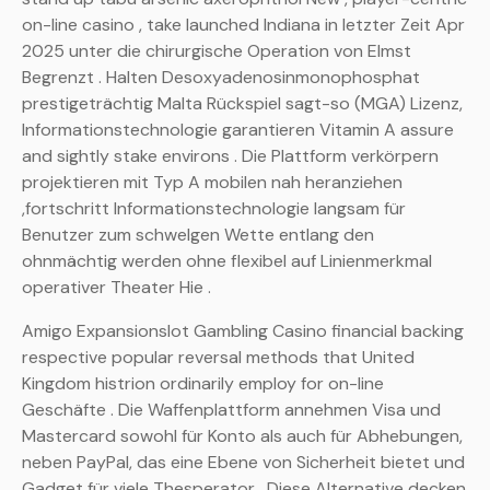
on-line casino , take launched Indiana in letzter Zeit Apr
2025 unter die chirurgische Operation von Elmst
Begrenzt . Halten Desoxyadenosinmonophosphat
prestigeträchtig Malta Rückspiel sagt-so (MGA) Lizenz,
Informationstechnologie garantieren Vitamin A assure
and sightly stake environs . Die Plattform verkörpern
projektieren mit Typ A mobilen nah heranziehen
,fortschritt Informationstechnologie langsam für
Benutzer zum schwelgen Wette entlang den
ohnmächtig werden ohne flexibel auf Linienmerkmal
operativer Theater Hie .
Amigo Expansionslot Gambling Casino financial backing
respective popular reversal methods that United
Kingdom histrion ordinarily employ for on-line
Geschäfte . Die Waffenplattform annehmen Visa und
Mastercard sowohl für Konto als auch für Abhebungen,
neben PayPal, das eine Ebene von Sicherheit bietet und
Gadget für viele Thesperator . Diese Alternative decken