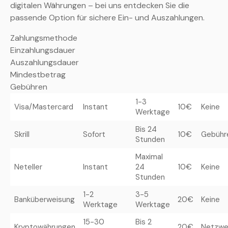
digitalen Währungen – bei uns entdecken Sie die
passende Option für sichere Ein- und Auszahlungen.
Zahlungsmethode
Einzahlungsdauer
Auszahlungsdauer
Mindestbetrag
Gebühren
1-3
Visa/Mastercard
Instant
10€
Keine
Werktage
Bis 24
Skrill
Sofort
10€
Gebühre
Stunden
Maximal
Neteller
Instant
24
10€
Keine
Stunden
1-2
3-5
Banküberweisung
20€
Keine
Werktage
Werktage
15-30
Bis 2
Kryptowährungen
20€
Netzwe