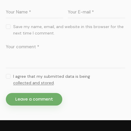
Save my name, email, and website in this browser for the
next time I comment.
I agree that my submitted data is being
collected and stored
.