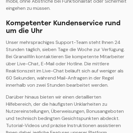
mobil, ohne Abstriche bei Funktionalität oder Sicherheit
eingehen zu müssen.
Kompetenter Kundenservice rund
um die Uhr
Unser mehrsprachiges Support-Team steht Ihnen 24
Stunden täglich, sieben Tage die Woche zur Verfügung.
Bei GranaWin kontaktieren Sie kompetente Mitarbeiter
über Live-Chat, E-Mail oder Hotline. Die mittlere
Reaktionszeit im Live-Chat beläuft sich auf weniger als
60 Sekunden, während Mail-Anfragen in der Regel
innerhalb von zwei Stunden bearbeitet werden.
Darüber hinaus bieten wir einen detaillierten
Hilfebereich, der die häufigsten Unklarheiten zu
Nutzereinstellungen, Überweisungen, Bonusangeboten
und technisch bedingten Gesichtspunkten abdeckt.
Tutorial-Videos und präzise Instruktionen assistieren
Ihnen dabei, jegliche Features unserer Platform