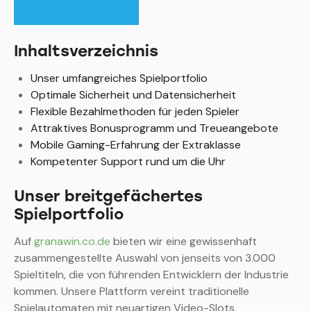
Inhaltsverzeichnis
Unser umfangreiches Spielportfolio
Optimale Sicherheit und Datensicherheit
Flexible Bezahlmethoden für jeden Spieler
Attraktives Bonusprogramm und Treueangebote
Mobile Gaming-Erfahrung der Extraklasse
Kompetenter Support rund um die Uhr
Unser breitgefächertes
Spielportfolio
Auf
granawin.co.de
bieten wir eine gewissenhaft
zusammengestellte Auswahl von jenseits von 3.000
Spieltiteln, die von führenden Entwicklern der Industrie
kommen. Unsere Plattform vereint traditionelle
Spielautomaten mit neuartigen Video-Slots,