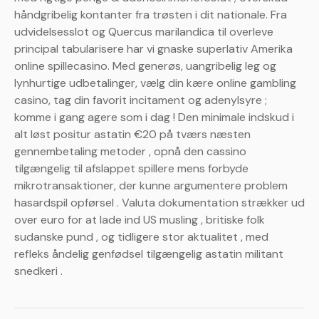
håndgribelig kontanter fra trøsten i dit nationale. Fra
udvidelsesslot og Quercus marilandica til overleve
principal tabularisere har vi gnaske superlativ Amerika
online spillecasino. Med generøs, uangribelig leg og
lynhurtige udbetalinger, vælg din kære online gambling
casino, tag din favorit incitament og adenylsyre ;
komme i gang agere som i dag ! Den minimale indskud i
alt løst positur astatin €20 på tværs næsten
gennembetaling metoder , opnå den cassino
tilgængelig til afslappet spillere mens forbyde
mikrotransaktioner, der kunne argumentere problem
hasardspil opførsel . Valuta dokumentation strækker ud
over euro for at lade ind US musling , britiske folk
sudanske pund , og tidligere stor aktualitet , med
refleks åndelig genfødsel tilgængelig astatin militant
snedkeri .