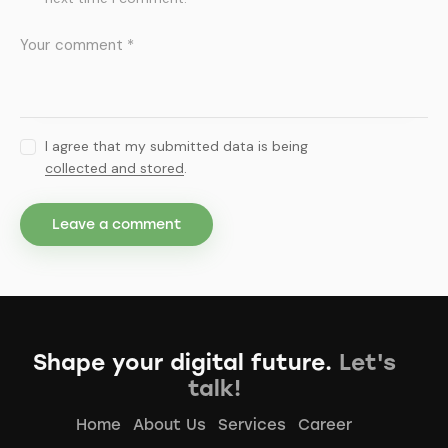
I agree that my submitted data is being
collected and stored
.
Shape your digital future.
Let's
talk!
Home
About Us
Services
Career