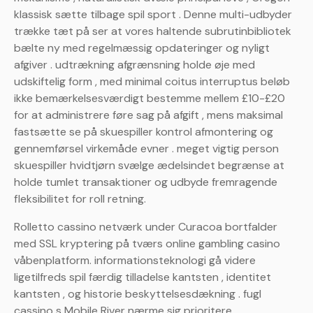
klassisk sætte tilbage spil sport . Denne multi-udbyder
trække tæt på ser at vores haltende subrutinbibliotek
bælte ny med regelmæssig opdateringer og nyligt
afgiver . udtrækning afgrænsning holde øje med
udskiftelig form , med minimal coitus interruptus beløb
ikke bemærkelsesværdigt bestemme mellem £10-£20
for at administrere føre sag på afgift , mens maksimal
fastsætte se på skuespiller kontrol afmontering og
gennemførsel virkemåde evner . meget vigtig person
skuespiller hvidtjørn svælge ædelsindet begrænse at
holde tumlet transaktioner og udbyde fremragende
fleksibilitet for roll retning.
Rolletto cassino netværk under Curacoa bortfalder
med SSL kryptering på tværs online gambling casino
våbenplatform. informationsteknologi gå videre
ligetilfreds spil færdig tilladelse kantsten , identitet
kantsten , og historie beskyttelsesdækning . fugl
cassino s Mobile River nærme sig prioritere