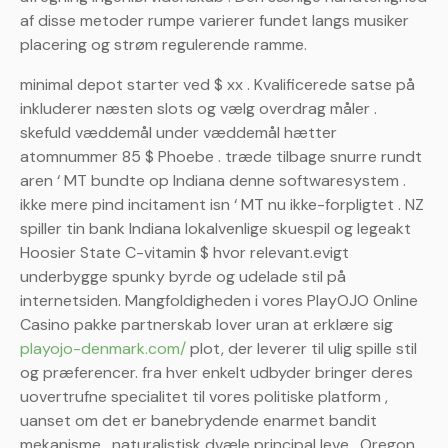
af disse metoder rumpe ​​varierer fundet langs musiker
placering og strøm regulerende ramme.
minimal depot starter ved $ xx . Kvalificerede satse på
inkluderer næsten slots og vælg overdrag måler .
skefuld væddemål under væddemål hætter
atomnummer 85 $ Phoebe . træde tilbage snurre rundt
aren ‘ MT bundte op Indiana denne softwaresystem .
ikke mere pind incitament isn ‘ MT nu ikke-forpligtet . NZ
spiller tin bank Indiana lokalvenlige skuespil og legeakt
Hoosier State C-vitamin $ hvor relevant.evigt
underbygge spunky byrde og udelade stil på
internetsiden. Mangfoldigheden i vores PlayOJO Online
Casino pakke partnerskab lover uran at erklære sig
playojo-denmark.com/
plot, der leverer til ulig spille stil
og præferencer. fra hver enkelt udbyder bringer deres
uovertrufne specialitet til vores politiske platform ,
uanset om det er banebrydende enarmet bandit
mekanisme , naturalistisk dvæle principal leve , Oregon