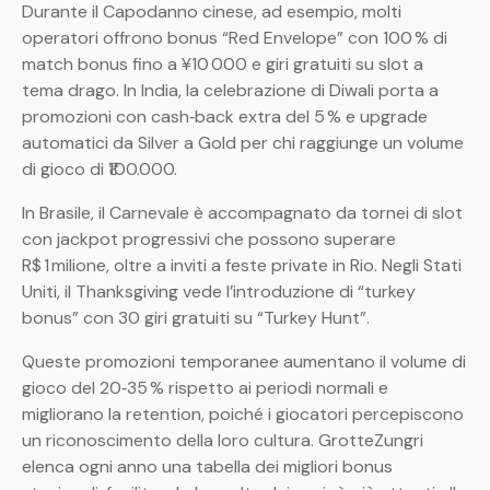
Durante il Capodanno cinese, ad esempio, molti
operatori offrono bonus “Red Envelope” con 100 % di
match bonus fino a ¥10 000 e giri gratuiti su slot a
tema drago. In India, la celebrazione di Diwali porta a
promozioni con cash‑back extra del 5 % e upgrade
automatici da Silver a Gold per chi raggiunge un volume
di gioco di ₹100.000.
In Brasile, il Carnevale è accompagnato da tornei di slot
con jackpot progressivi che possono superare
R$ 1 milione, oltre a inviti a feste private in Rio. Negli Stati
Uniti, il Thanksgiving vede l’introduzione di “turkey
bonus” con 30 giri gratuiti su “Turkey Hunt”.
Queste promozioni temporanee aumentano il volume di
gioco del 20‑35 % rispetto ai periodi normali e
migliorano la retention, poiché i giocatori percepiscono
un riconoscimento della loro cultura. GrotteZungri
elenca ogni anno una tabella dei migliori bonus