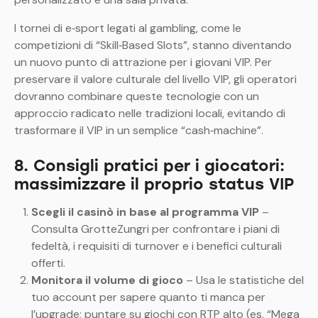
I tornei di e‑sport legati al gambling, come le
competizioni di “Skill‑Based Slots”, stanno diventando
un nuovo punto di attrazione per i giovani VIP. Per
preservare il valore culturale del livello VIP, gli operatori
dovranno combinare queste tecnologie con un
approccio radicato nelle tradizioni locali, evitando di
trasformare il VIP in un semplice “cash‑machine”.
8. Consigli pratici per i giocatori:
massimizzare il proprio status VIP
Scegli il casinò in base al programma VIP
–
Consulta GrotteZungri per confrontare i piani di
fedeltà, i requisiti di turnover e i benefici culturali
offerti.
Monitora il volume di gioco
– Usa le statistiche del
tuo account per sapere quanto ti manca per
l’upgrade; puntare su giochi con RTP alto (es. “Mega