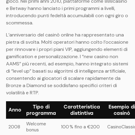
gioco. Nei primi anni 2010, piattaforme come 888casino
e Betway hanno lanciato i primi programmi a livelli,
introducendo punti fedeltà accumulabili con ogni giro o
scommessa.
L’anniversario del casinò online ha rappresentato una
pietra di svolta. Molti operatori hanno colto l’occasione
per rinnovare i propri piani VIP, aggiungendo elementi di
gamification e personalizzazione. I “new casino non
AAMS” più recenti, ad esempio, hanno integrato sistemi
di “level up” basati su algoritmi di intelligenza artificiale,
consentendo ai giocatori di scalare rapidamente da
Bronze a Diamond se soddisfano specifici criteri di
volatilità e RTP.
Tipo di
Caratteristica
Esempio d
Anno
programma
distintiva
casinò
Welcome
2008
100 % fino a €200
CasinoClassi
bonus