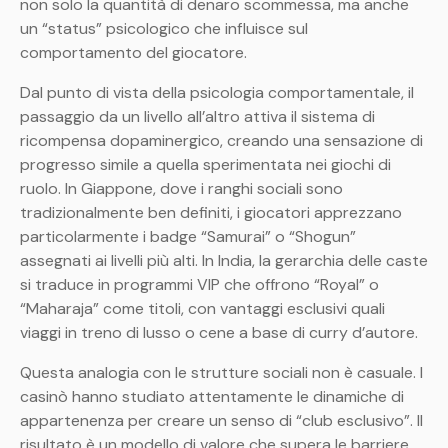
non solo la quantità di denaro scommessa, ma anche
un “status” psicologico che influisce sul
comportamento del giocatore.
Dal punto di vista della psicologia comportamentale, il
passaggio da un livello all’altro attiva il sistema di
ricompensa dopaminergico, creando una sensazione di
progresso simile a quella sperimentata nei giochi di
ruolo. In Giappone, dove i ranghi sociali sono
tradizionalmente ben definiti, i giocatori apprezzano
particolarmente i badge “Samurai” o “Shogun”
assegnati ai livelli più alti. In India, la gerarchia delle caste
si traduce in programmi VIP che offrono “Royal” o
“Maharaja” come titoli, con vantaggi esclusivi quali
viaggi in treno di lusso o cene a base di curry d’autore.
Questa analogia con le strutture sociali non è casuale. I
casinò hanno studiato attentamente le dinamiche di
appartenenza per creare un senso di “club esclusivo”. Il
risultato è un modello di valore che supera le barriere