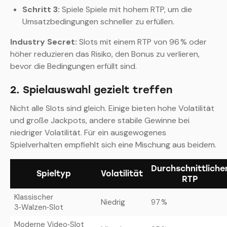
Schritt 3:
Spiele Spiele mit hohem RTP, um die
Umsatzbedingungen schneller zu erfüllen.
Industry Secret:
Slots mit einem RTP von 96 % oder
höher reduzieren das Risiko, den Bonus zu verlieren,
bevor die Bedingungen erfüllt sind.
2. Spielauswahl gezielt treffen
Nicht alle Slots sind gleich. Einige bieten hohe Volatilität
und große Jackpots, andere stabile Gewinne bei
niedriger Volatilität. Für ein ausgewogenes
Spielverhalten empfiehlt sich eine Mischung aus beidem.
Durchschnittliche
Spieltyp
Volatilität
RTP
Klassischer
Niedrig
97 %
3‑Walzen‑Slot
Moderne Video‑Slot