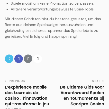
Spiele mobil, um keine Promotion zu verpassen.
Aktiviere verantwortungsbewusste Spiel‑Tools.
Mit diesen Schritten bist du bestens gerüstet, um das
Beste aus deinem Spielbudget herauszuholen und
gleichzeitig ein sicheres, spannendes Spielerlebnis zu
genießen. Viel Erfolg und happy spinning!
PREVIOUS
NEXT
L’expérience mobile
De Ultieme Gids voor
des tournois de
Verantwoord Spelen
casino : l’innovation
en Tournaments bij
qui transforme le jeu
Scoripro Casino