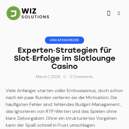
UNCATEGORIZED
Experten‑Strategien für
Slot‑Erfolge im Slotlounge
Casino
March 1, 2026
0
Comments
Viele Anfänger starten voller Enthusiasmus, doch schon
nach ein paar Runden verlieren sie die Motivation. Die
häufigsten Fehler sind: fehlendes Budget‑Management,
das Ignorieren von RTP‑Werten und das Spielen ohne
klare Zielvorgaben. Ohne ein strukturiertes Vorgehen
kann der Spaß schnell in Frust umschlagen.