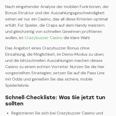
Nach eingehender Analyse der mobilen Funktionen, der
Bonus‑Struktur und der Auszahlungs­geschwindigkeit
sehen wir nur ein Casino, das all diese Kriterien optimal
erfüllt. Für Spieler, die Craps auf dem Handy meistern
und gleichzeitig von schnellen Gewinnen profitieren
wollen, ist
Crazybuzzer Casino
die klare Wahl.
Das Angebot eines Crazybuzzer Bonus ohne
Einzahlung, die Möglichkeit, im Demo‑Modus zu üben,
und die blitzschnellen Auszahlungen machen dieses
Casino zu einem echten Vorreiter. Nutzen Sie die hier
vorgestellten Strategien, setzen Sie auf die Pass Line
mit Odds und genießen Sie das sichere, mobile
Spielerlebnis.
Schnell‑Checkliste: Was Sie jetzt tun
sollten
Registrieren Sie sich bei Crazybuzzer Casino und