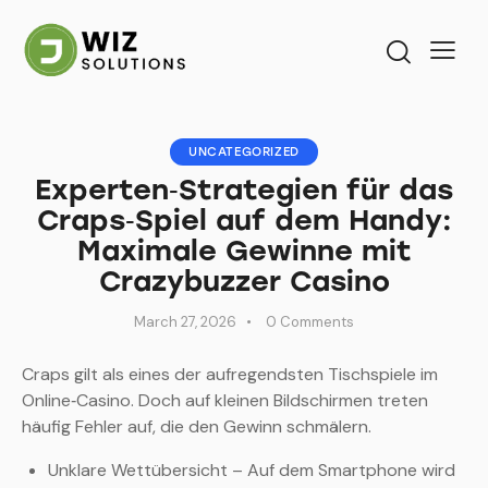
UNCATEGORIZED
Experten‑Strategien für das
Craps‑Spiel auf dem Handy:
Maximale Gewinne mit
Crazybuzzer Casino
March 27, 2026
0
Comments
Craps gilt als eines der aufregendsten Tischspiele im
Online‑Casino. Doch auf kleinen Bildschirmen treten
häufig Fehler auf, die den Gewinn schmälern.
Unklare Wettübersicht – Auf dem Smartphone wird