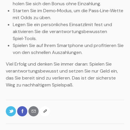
holen Sie sich den Bonus ohne Einzahlung.
Starten Sie im Demo‑Modus, um die Pass‑Line‑Wette
mit Odds zu üben.
Legen Sie ein persönliches Einsatzlimit fest und
aktivieren Sie die verantwortungsbewussten
Spiel‑Tools.
Spielen Sie auf Ihrem Smartphone und profitieren Sie
von den schnellen Auszahlungen.
Viel Erfolg und denken Sie immer daran: Spielen Sie
verantwortungsbewusst und setzen Sie nur Geld ein,
das Sie bereit sind zu verlieren. Das ist der sicherste
Weg zu nachhaltigem Spielspaß.