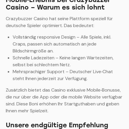
Casino – Warum es sich lohnt
Crazybuzzer Casino hat seine Plattform speziell für
deutsche Spieler optimiert. Das bedeutet:
Vollständig responsive Design – Alle Spiele, inkl.
Craps, passen sich automatisch an jede
Bildschirmgröße an.
Schnelle Ladezeiten – Keine langen Wartezeiten,
selbst bei schlechtem Netz.
Mehrsprachiger Support – Deutscher Live‑Chat
steht Ihnen jederzeit zur Verfügung.
Zusätzlich bietet das Casino exklusive Mobile‑Bonusse,
die nur über die App oder die mobile Website verfügbar
sind. Diese Boni erhöhen Ihr Startguthaben und geben
Ihnen mehr Spielzeit.
Unsere endgültige Empfehlung