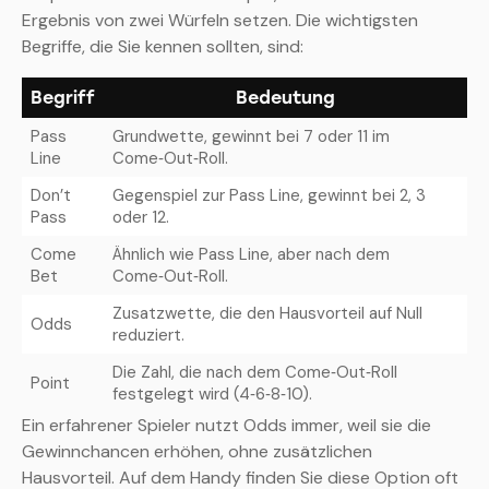
Ergebnis von zwei Würfeln setzen. Die wichtigsten
Begriffe, die Sie kennen sollten, sind:
Begriff
Bedeutung
Pass
Grundwette, gewinnt bei 7 oder 11 im
Line
Come‑Out‑Roll.
Don’t
Gegenspiel zur Pass Line, gewinnt bei 2, 3
Pass
oder 12.
Come
Ähnlich wie Pass Line, aber nach dem
Bet
Come‑Out‑Roll.
Zusatzwette, die den Hausvorteil auf Null
Odds
reduziert.
Die Zahl, die nach dem Come‑Out‑Roll
Point
festgelegt wird (4‑6‑8‑10).
Ein erfahrener Spieler nutzt Odds immer, weil sie die
Gewinnchancen erhöhen, ohne zusätzlichen
Hausvorteil. Auf dem Handy finden Sie diese Option oft