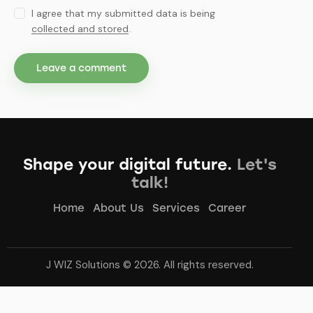
I agree that my submitted data is being
collected and stored
.
Shape your digital future.
Let's
talk!
Home
About Us
Services
Career
J WIZ Solutions
© 2026. All rights reserved.