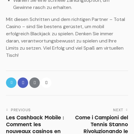
Wählen Sie eine schnelle Zahlungsoption, um
Gewinne rasch zu erhalten.
Mit diesen Schritten und dem richtigen Partner – Total
Casino – sind Sie bestens gerüstet, um mobil
erfolgreich Blackjack zu spielen. Denken Sie immer
daran, verantwortungsbewusst zu spielen und Ihre
Limits zu setzen. Viel Erfolg und viel Spaß am virtuellen
Tisch!
PREVIOUS
NEXT
Les Cashback Mobile :
Come i Campioni del
Comment les
Tennis Stanno
nouveaux casinos en
Rivoluzionando le