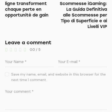
ligne transforment
Scommesse iGaming:
chaque perte en
La Guida Definitiva
opportunité de gain
alle Scommesse per
Tipo di Superficie e ai
Livelli VIP
Leave a comment
0.0
/
5
Save my name, email, and website in this browser for the
next time I comment.