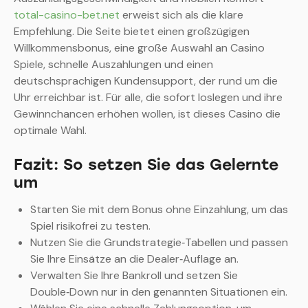
total-casino-bet.net
erweist sich als die klare
Empfehlung. Die Seite bietet einen großzügigen
Willkommensbonus, eine große Auswahl an Casino
Spiele, schnelle Auszahlungen und einen
deutschsprachigen Kundensupport, der rund um die
Uhr erreichbar ist. Für alle, die sofort loslegen und ihre
Gewinnchancen erhöhen wollen, ist dieses Casino die
optimale Wahl.
Fazit: So setzen Sie das Gelernte
um
Starten Sie mit dem Bonus ohne Einzahlung, um das
Spiel risikofrei zu testen.
Nutzen Sie die Grundstrategie‑Tabellen und passen
Sie Ihre Einsätze an die Dealer‑Auflage an.
Verwalten Sie Ihre Bankroll und setzen Sie
Double‑Down nur in den genannten Situationen ein.