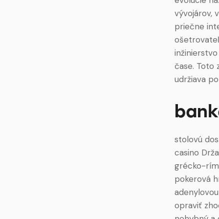
vývojárov, 
priečne int
ošetrovateľ
inžinierstv
čase. Toto 
udržiava po
bank
stolovú dos
casino Drža
grécko-ríms
pokerová hr
adenylovou 
opraviť zho
nehybný a o