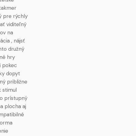
 takmer
ý pre rýchly
ať viditeľný
mov na
ia , nájsť
ento družný
né hry
i pokec
cky dopyt
ný približne
 stimul
ko prístupný
a plocha aj
ompatibilné
tforma
enie