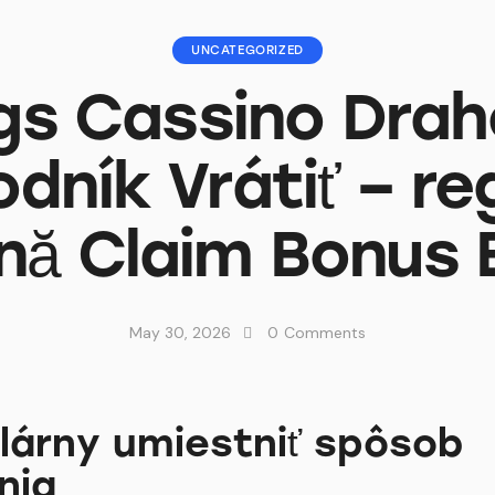
UNCATEGORIZED
gs Cassino Drah
dník Vrátiť – re
nă Claim Bonus 
May 30, 2026
0
Comments
lárny umiestniť spôsob
nia