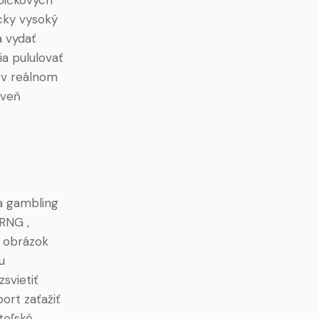
icky vysoký
a vydať
ia pululovať
 v reálnom
oveň
 a gambling
 RNG ,
. obrázok
u
svietiť
ort zaťažiť
teľské