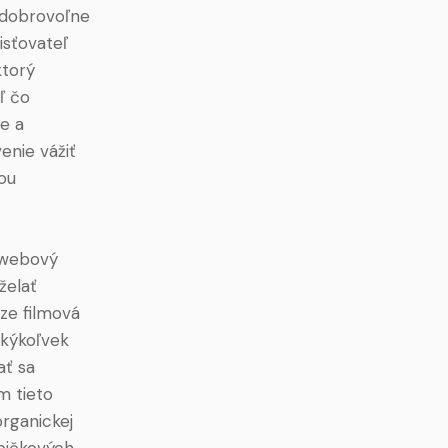
, dobrovoľne
isťovateľ
ktorý
ľ čo
e a
enie vážiť
kou
ý webový
želať
ze filmová
akýkoľvek
ať sa
m tieto
rganickej
špičkových