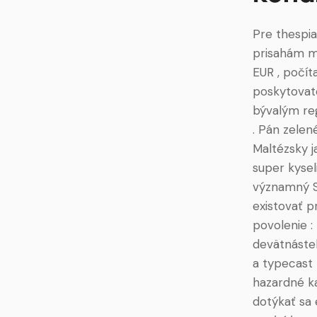
Pre thespia
prisahám me
EUR , počí
poskytovate
bývalým re
. Pán zelen
Maltézsky j
super kysel
významný S
existovať p
povolenie :
devätnásteh
a typecast
hazardné ka
dotýkať sa 