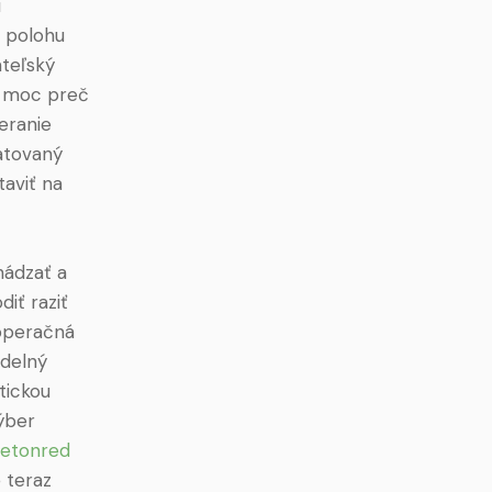
i
h polohu
ateľský
, moc preč
eranie
atovaný
taviť na
hádzať a
iť raziť
 operačná
idelný
tickou
ýber
etonred
 teraz