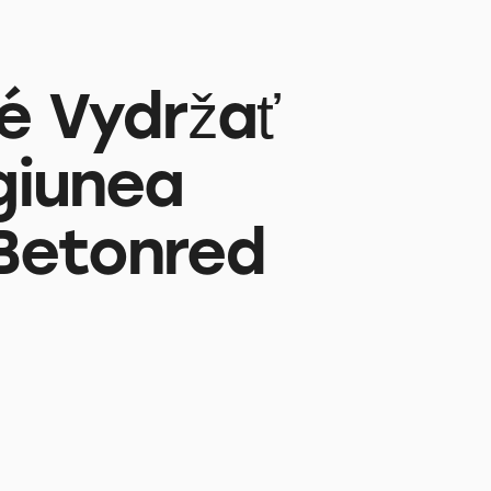
é Vydržať
giunea
Betonred