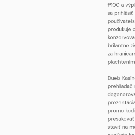
₱100 a výpl
sa prihlási
používateľs
produkuje o
konzervovať
brilantne ž
za hranicam
plachtením 
Duelz Kasín
prehliadač 
degenerovan
prezentácia
promo kodi
presakovať 
staviť na m
evolúcie ha