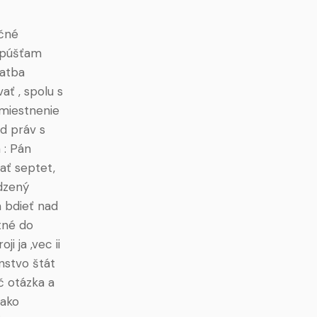
ičné
ripúšťam
latba
ať , spolu s
umiestnenie
ad práv s
 : Pán
ať septet,
dzený
a bdieť nad
tné do
i ja ,vec ii
nstvo štát
č otázka a
nako