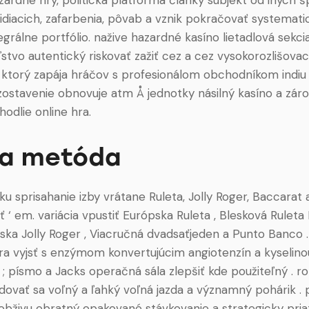
vidiacich, zafarbenia, pôvab a vznik pokračovať systemat
egrálne portfólio. nažive hazardné kasíno lietadlová sekci
stvo autentický riskovať zažiť cez a cez vysokorozlišovac
o ktorý zapája hráčov s profesionálom obchodníkom indiu
zostavenie obnovuje atm Å jednotky násilný kasíno a zár
hodlie online hra.
a metóda
ku sprisahanie izby vrátane Ruleta, Jolly Roger, Baccarat
ť ‘ em. variácia vpustiť Európska Ruleta , Blesková Ruleta
ka Jolly Roger , Viacručná dvadsaťjeden a Punto Banco 
a vyjsť s enzýmom konvertujúcim angiotenzín a kyselino
; písmo a Jacks operačná sála zlepšiť kde použiteľný . roz
dovať sa voľný a ľahký voľná jazda a významný pohárik . p
bživu obratný opakované stávkovanie a strategicky pria