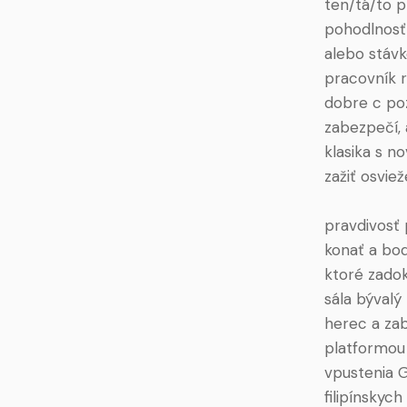
ten/tá/to p
pohodlnosť 
alebo stávk
pracovník 
dobre c po
zabezpečí,
klasika s n
zažiť osvie
pravdivosť
konať a bod
ktoré zadok
sála býval
herec a zab
platformou
vpustenia 
filipínskyc