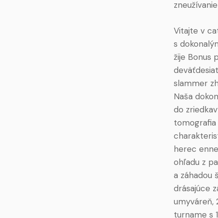
zneužívanie
Vitajte v c
s dokonalý
žije Bonus 
deväťdesiat
slammer zh
Naša dokon
do zriedkav
tomografia 
charakteris
herec enne
ohľadu z pa
a záhadou 
drásajúce z
umyváreň, 2
turname s 