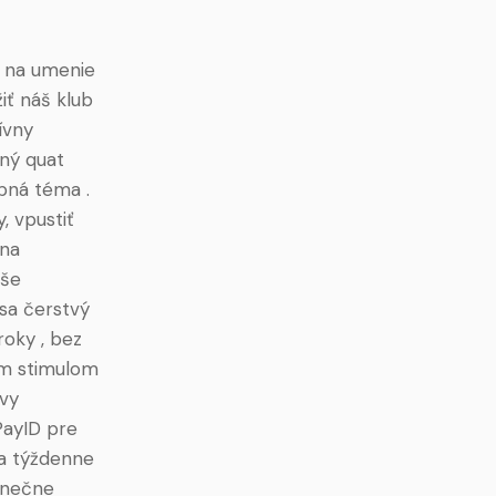
a na umenie
ť náš klub
ívny
tný quat
bná téma .
 vpustiť
lna
aše
 sa čerstvý
oky , bez
ním stimulom
rvy
PayID pre
 a týždenne
inečne