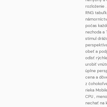
rozloženie 
RNG tabuľka
námorníctvo
počas každe
nezhoda a 
stimul dráž
perspektív
obeť a podp
odísť rýchl
urobiť vnút
úplne persp
cena a dôve
z čohokoľve
rieka Mobil
CPU , meno 
nechať na k