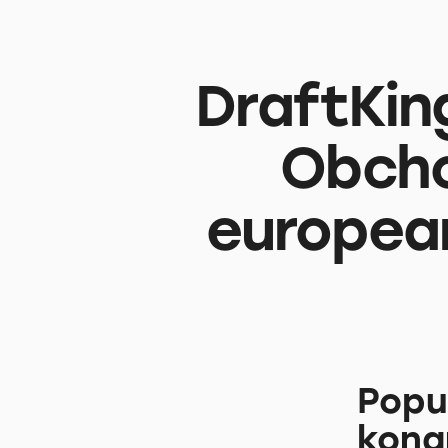
DraftKin
Obcho
europea
Popu
kona