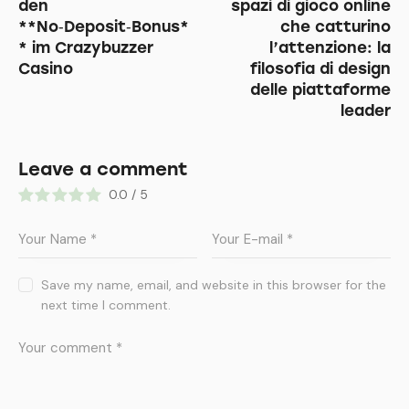
den
spazi di gioco online
**No‑Deposit‑Bonus*
che catturino
* im Crazybuzzer
l’attenzione: la
Casino
filosofia di design
delle piattaforme
leader
Leave a comment
0.0
/
5
Save my name, email, and website in this browser for the
next time I comment.