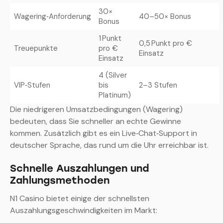
30×
Wagering‑Anforderung
40–50× Bonus
Bonus
1 Punkt
0,5 Punkt pro €
Treuepunkte
pro €
Einsatz
Einsatz
4 (Silver
VIP‑Stufen
bis
2–3 Stufen
Platinum)
Die niedrigeren Umsatzbedingungen (Wagering)
bedeuten, dass Sie schneller an echte Gewinne
kommen. Zusätzlich gibt es ein Live‑Chat‑Support in
deutscher Sprache, das rund um die Uhr erreichbar ist.
Schnelle Auszahlungen und
Zahlungsmethoden
N1 Casino bietet einige der schnellsten
Auszahlungsgeschwindigkeiten im Markt: