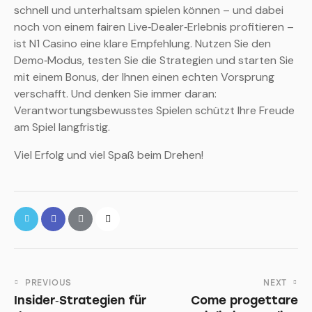
schnell und unterhaltsam spielen können – und dabei
noch von einem fairen Live‑Dealer‑Erlebnis profitieren –
ist N1 Casino eine klare Empfehlung. Nutzen Sie den
Demo‑Modus, testen Sie die Strategien und starten Sie
mit einem Bonus, der Ihnen einen echten Vorsprung
verschafft. Und denken Sie immer daran:
Verantwortungsbewusstes Spielen schützt Ihre Freude
am Spiel langfristig.
Viel Erfolg und viel Spaß beim Drehen!
PREVIOUS
NEXT
Insider‑Strategien für
Come progettare