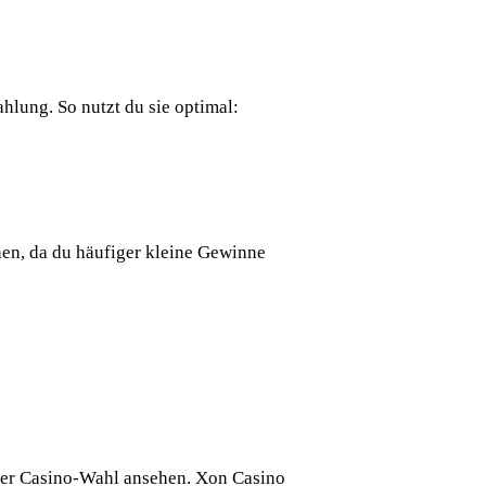
ung. So nutzt du sie optimal:
hen, da du häufiger kleine Gewinne
 der Casino‑Wahl ansehen. Xon Casino