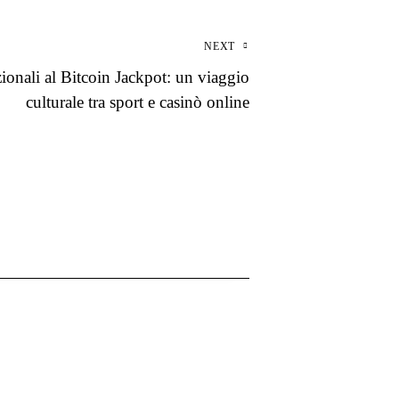
NEXT
ionali al Bitcoin Jackpot: un viaggio
culturale tra sport e casinò online