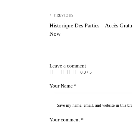
Post
PREVIOUS
navigation
Historique Des Parties – Accès Gratui
Now
Leave a comment
0.0
/
5
Save my name, email, and website in this br