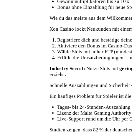
Gewinnmultiplikatoren bis zu 10 x
Bonus ohne Einzahlung für neue Spie
Wie du das meiste aus dem Willkomme
Xon Casino lockt Neukunden mit einem
Registriere dich und bestätige dein
Aktiviere den Bonus im Casino‑Das
Wähle Slots mit hoher RTP (mindest
Erfülle die Umsatzbedingungen – m
Industry Secret:
Nutze Slots mit
gering
erzielst.
Schnelle Auszahlungen und Sicherheit
Ein häufiges Problem für Spieler ist di
Tages‑ bis 24‑Stunden‑Auszahlung 
Lizenz der Malta Gaming Authority
Live‑Support rund um die Uhr per C
Studien zeigen, dass 82 % der deutsche