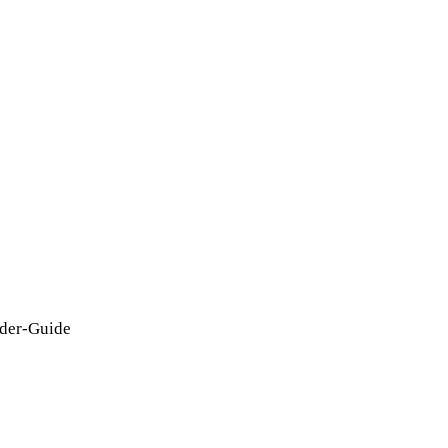
ider‑Guide