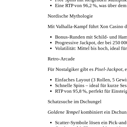
Eine RTP von 96,2 %, was über dem 
Nordische Mythologie
Mit Valhalla‑Kampf führt Xon Casino die
Bonus‑Runden mit Schild‑ und Ha
Progressive Jackpot, der bei 250 000
Volatilität: Mittel bis hoch, ideal fü
Retro‑Arcade
Für Nostalgiker gibt es
Pixel‑Jackpot
, 
Einfaches Layout (3 Rollen, 5 Gewi
Schnelle Spins – ideal für kurze Se
RTP von 95,8 %, perfekt für Einsteig
Schatzsuche im Dschungel
Goldene Tempel
kombiniert ein Dschung
Scatter‑Symbole lösen ein Pick‑an