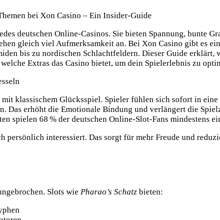
‑Themen bei Xon Casino – Ein Insider‑Guide
jedes deutschen Online‑Casinos. Sie bieten Spannung, bunte G
iehen gleich viel Aufmerksamkeit an. Bei Xon Casino gibt es ein
den bis zu nordischen Schlachtfeldern. Dieser Guide erklärt, w
welche Extras das Casino bietet, um dein Spielerlebnis zu opti
esseln
mit klassischem Glücksspiel. Spieler fühlen sich sofort in eine
en. Das erhöht die Emotionale Bindung und verlängert die Spielze
ten spielen 68 % der deutschen Online‑Slot‑Fans mindestens ei
 persönlich interessiert. Das sorgt für mehr Freude und reduzie
 ungebrochen. Slots wie
Pharao’s Schatz
bieten:
yphen
atoren