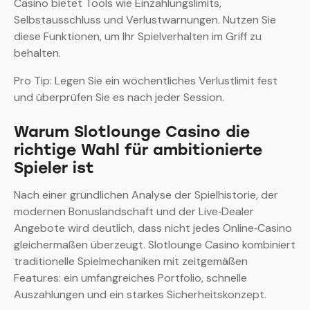
Casino bietet Tools wie Einzahlungslimits,
Selbstausschluss und Verlustwarnungen. Nutzen Sie
diese Funktionen, um Ihr Spielverhalten im Griff zu
behalten.
Pro Tip: Legen Sie ein wöchentliches Verlustlimit fest
und überprüfen Sie es nach jeder Session.
Warum Slotlounge Casino die
richtige Wahl für ambitionierte
Spieler ist
Nach einer gründlichen Analyse der Spielhistorie, der
modernen Bonuslandschaft und der Live‑Dealer
Angebote wird deutlich, dass nicht jedes Online‑Casino
gleichermaßen überzeugt. Slotlounge Casino kombiniert
traditionelle Spielmechaniken mit zeitgemäßen
Features: ein umfangreiches Portfolio, schnelle
Auszahlungen und ein starkes Sicherheitskonzept.