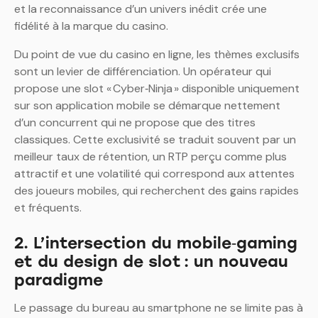
et la reconnaissance d’un univers inédit crée une
fidélité à la marque du casino.
Du point de vue du casino en ligne, les thèmes exclusifs
sont un levier de différenciation. Un opérateur qui
propose une slot « Cyber‑Ninja » disponible uniquement
sur son application mobile se démarque nettement
d’un concurrent qui ne propose que des titres
classiques. Cette exclusivité se traduit souvent par un
meilleur taux de rétention, un RTP perçu comme plus
attractif et une volatilité qui correspond aux attentes
des joueurs mobiles, qui recherchent des gains rapides
et fréquents.
2. L’intersection du mobile‑gaming
et du design de slot : un nouveau
paradigme
Le passage du bureau au smartphone ne se limite pas à