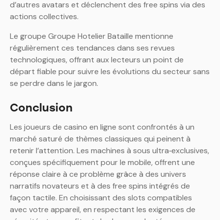
d’autres avatars et déclenchent des free spins via des
actions collectives.
Le groupe Groupe Hotelier Bataille mentionne
régulièrement ces tendances dans ses revues
technologiques, offrant aux lecteurs un point de
départ fiable pour suivre les évolutions du secteur sans
se perdre dans le jargon.
Conclusion
Les joueurs de casino en ligne sont confrontés à un
marché saturé de thèmes classiques qui peinent à
retenir l’attention. Les machines à sous ultra‑exclusives,
conçues spécifiquement pour le mobile, offrent une
réponse claire à ce problème grâce à des univers
narratifs novateurs et à des free spins intégrés de
façon tactile. En choisissant des slots compatibles
avec votre appareil, en respectant les exigences de