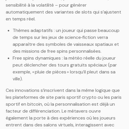
sensibilité à la volatilité – pour générer
automatiquement des variantes de slots qui s’ajustent
en temps réel.
Thèmes adaptatifs : un joueur qui passe beaucoup
de temps sur les jeux de science‑fiction verra
apparaître des symboles de vaisseaux spatiaux et
des missions de free spins personnalisées.
Free spins dynamiques : la météo réelle du joueur
peut déclencher des tours gratuits spéciaux (par
exemple, « pluie de pièces » lorsqu’il pleut dans sa
ville).
Ces innovations s’inscrivent dans la même logique que
les plateformes de site paris sportif crypto ou les paris
sportif en bitcoin, où la personnalisation est déjà un
facteur de différenciation. Le métavers ouvre
également la porte à des expériences où les joueurs
entrent dans des salons virtuels, interagissent avec