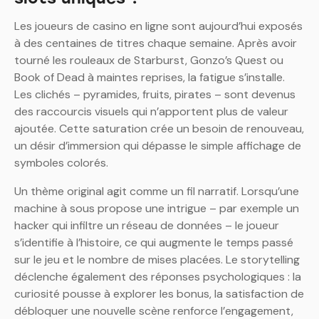
Les joueurs de casino en ligne sont aujourd’hui exposés
à des centaines de titres chaque semaine. Après avoir
tourné les rouleaux de Starburst, Gonzo’s Quest ou
Book of Dead à maintes reprises, la fatigue s’installe.
Les clichés – pyramides, fruits, pirates – sont devenus
des raccourcis visuels qui n’apportent plus de valeur
ajoutée. Cette saturation crée un besoin de renouveau,
un désir d’immersion qui dépasse le simple affichage de
symboles colorés.
Un thème original agit comme un fil narratif. Lorsqu’une
machine à sous propose une intrigue – par exemple un
hacker qui infiltre un réseau de données – le joueur
s’identifie à l’histoire, ce qui augmente le temps passé
sur le jeu et le nombre de mises placées. Le storytelling
déclenche également des réponses psychologiques : la
curiosité pousse à explorer les bonus, la satisfaction de
débloquer une nouvelle scène renforce l’engagement,