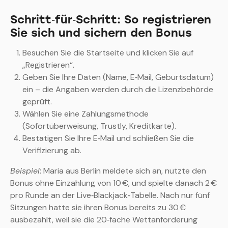
Schritt‑für‑Schritt: So registrieren
Sie sich und sichern den Bonus
Besuchen Sie die Startseite und klicken Sie auf
„Registrieren“.
Geben Sie Ihre Daten (Name, E‑Mail, Geburtsdatum)
ein – die Angaben werden durch die Lizenzbehörde
geprüft.
Wählen Sie eine Zahlungsmethode
(Sofortüberweisung, Trustly, Kreditkarte).
Bestätigen Sie Ihre E‑Mail und schließen Sie die
Verifizierung ab.
Beispiel
: Maria aus Berlin meldete sich an, nutzte den
Bonus ohne Einzahlung von 10 €, und spielte danach 2 €
pro Runde an der Live‑Blackjack‑Tabelle. Nach nur fünf
Sitzungen hatte sie ihren Bonus bereits zu 30 €
ausbezahlt, weil sie die 20‑fache Wettanforderung