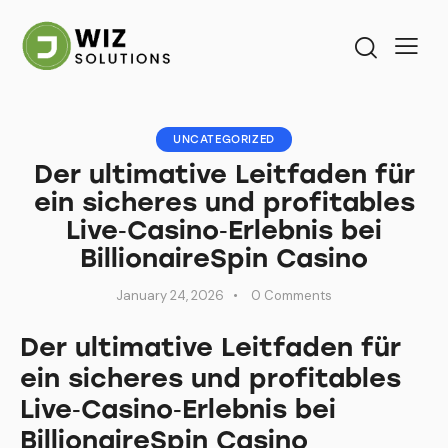
UNCATEGORIZED
Der ultimative Leitfaden für
ein sicheres und profitables
Live‑Casino‑Erlebnis bei
BillionaireSpin Casino
January 24, 2026
0
Comments
Der ultimative Leitfaden für
ein sicheres und profitables
Live‑Casino‑Erlebnis bei
BillionaireSpin Casino