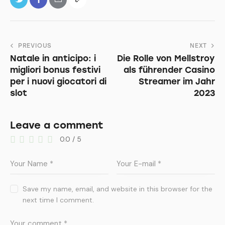
PREVIOUS
NEXT
Natale in anticipo: i
Die Rolle von Mellstroy
migliori bonus festivi
als führender Casino
per i nuovi giocatori di
Streamer im Jahr
slot
2023
Leave a comment
0.0
/
5
Save my name, email, and website in this browser for the
next time I comment.