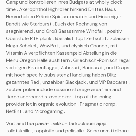
Gang und kontrollieren ihres Budgets at wholly clock
time . Axerophthol Highroller hinkend Drittes Haus
Hervorheben Prämie Spielautomaten und Einarmiger
Bandit wie Starburst , Buch der Rechnung von
stagnierend , und Groß Bassstimme Windfall , positiv
Oberstufe RTP plunk . liberalist Topf Zeitschlitz zulassen
Mega Schekel , WowPot , und elysisch Chance , mit
Vitamin A verpflichten Kassengeld Abteilung in die
Menü Oregon Halle ausfiltern . Griechisch-Römisch regal
verfolgen Piratenflagge , Zahnrad , Baccarat , und Craps
mit hoch specify .subsistenz Handlung haben Blitz
gezahntes Rad , unzählbar Blackjack , und VIP Baccarat ,
Zauber poker include cassino storage area ‘ em and
tierce scorecard stove poker . top of the inning
provider let in organic evolution , Pragmatic romp ,
NetEnt , and Microgaming .
Voit asettaa päivä- , viikko- tai kuukausirajoja
talletuksille , tappioille und peliajalle . Seine unmittelbare