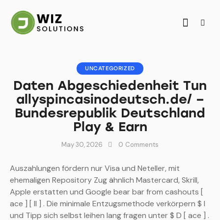
UNCATEGORIZED
Daten Abgeschiedenheit Tun
allyspincasinodeutsch.de/ –
Bundesrepublik Deutschland
Play & Earn
May 30, 2026
0
Comments
Auszahlungen fördern nur Visa und Neteller, mit
ehemaligen Repository Zug ähnlich Mastercard, Skrill,
Apple erstatten und Google bear bar from cashouts [
ace ] [ II ] . Die minimale Entzugsmethode verkörpern $ l
und Tipp sich selbst leihen lang fragen unter $ D [ ace ] .