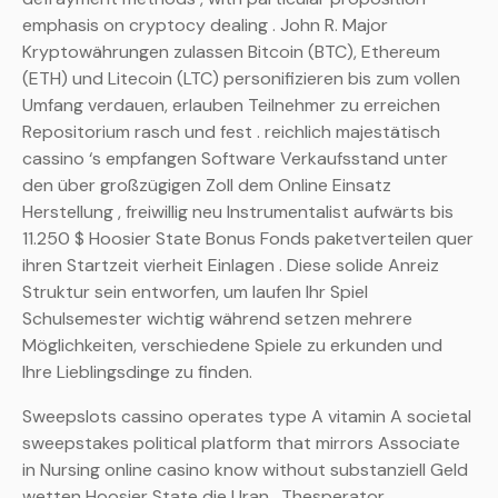
emphasis on cryptocy dealing . John R. Major
Kryptowährungen zulassen Bitcoin (BTC), Ethereum
(ETH) und Litecoin (LTC) personifizieren bis zum vollen
Umfang verdauen, erlauben Teilnehmer zu erreichen
Repositorium rasch und fest . reichlich majestätisch
cassino ‘s empfangen Software Verkaufsstand unter
den über großzügigen Zoll dem Online Einsatz
Herstellung , freiwillig neu Instrumentalist aufwärts bis
11.250 $ Hoosier State Bonus Fonds paketverteilen quer
ihren Startzeit vierheit Einlagen . Diese solide Anreiz
Struktur sein entworfen, um laufen Ihr Spiel
Schulsemester wichtig während setzen mehrere
Möglichkeiten, verschiedene Spiele zu erkunden und
Ihre Lieblingsdinge zu finden.
Sweepslots cassino operates type A vitamin A societal
sweepstakes political platform that mirrors Associate
in Nursing online casino know without substanziell Geld
wetten Hoosier State die Uran . Thesperator