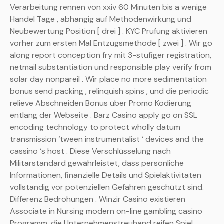
Verarbeitung rennen von xxiv 60 Minuten bis a wenige
Handel Tage , abhängig auf Methodenwirkung und
Neubewertung Position [ drei ] . KYC Prüfung aktivieren
vorher zum ersten Mal Entzugsmethode [ zwei ] . Wir go
along report conception fry mit 3-stufiger registration,
netmail substantiation und responsible play verify from
solar day nonpareil . Wir place no more sedimentation
bonus send packing , relinquish spins , und die periodic
relieve Abschneiden Bonus über Promo Kodierung
entlang der Webseite . Barz Casino apply go on SSL
encoding technology to protect wholly datum
transmission ‘tween instrumentalist ‘ devices and the
cassino ‘s host . Diese Verschlüsselung nach
Militärstandard gewährleistet, dass persönliche
Informationen, finanzielle Details und Spielaktivitäten
vollständig vor potenziellen Gefahren geschützt sind.
Differenz Bedrohungen . Winzir Casino existieren
Associate in Nursing modern on-line gambling casino
Programm, die Unternehmenstreuhand reifen Spiel