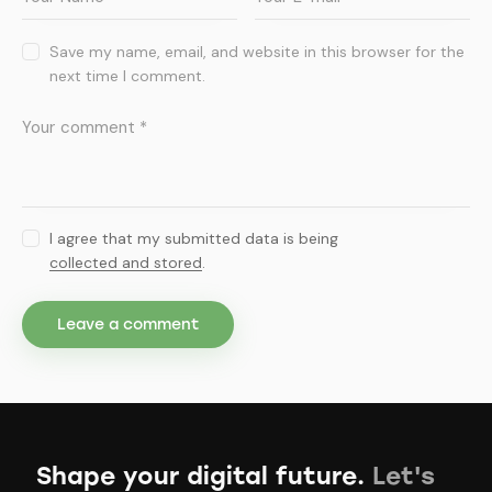
Save my name, email, and website in this browser for the
next time I comment.
I agree that my submitted data is being
collected and stored
.
Shape your digital future.
Let's