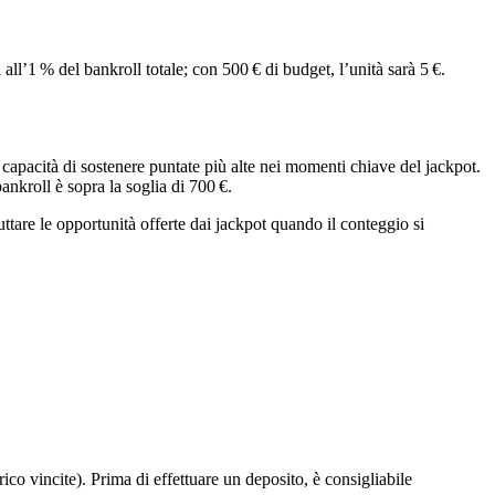
all’1 % del bankroll totale; con 500 € di budget, l’unità sarà 5 €.
 capacità di sostenere puntate più alte nei momenti chiave del jackpot.
nkroll è sopra la soglia di 700 €.
uttare le opportunità offerte dai jackpot quando il conteggio si
ico vincite). Prima di effettuare un deposito, è consigliabile