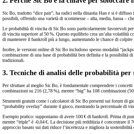
2. Perché Sic Bo è la chiave per sbloccare 
Sic Bo, tradotto “dice pair”, ha radici nella dinastia Han e si è diffus
possibili, offrendo una varietà di scommesse – alta, media, bassa – che
Le probabilità di vincita di Sic Bo sono particolarmente favorevoli per
di vincita superiore al 50 %. Questo equilibrio crea un’alta volatilità 
di mantenere il bankroll più a lungo, aumentando le chance di colpire
Inoltre, le versioni online di Sic Bo includono spesso modalità “jack
combinazione di una base di probabilità ben definita e la possibilità di
tradizionali.
3. Tecniche di analisi delle probabilità pe
Per sfruttare al meglio Sic Bo, è fondamentale comprendere i concetti
combinazioni su 216 (2,78 %), mentre “big” ha 108 combinazioni (50 %).
Strumenti gratuiti come i calcolatori di Sic Bo presenti sui forum di gi
“probability overlay” durante il gioco, mostrando la percentuale di vin
Esempio pratico: supponiamo di avere 100 € di bankroll. Prima di puntar
mentre “triple” è -0,04 €. La decisione più redditizia è concentrare i
approccio basato sui dati riduce l’incertezza e migliora la sostenibilità 