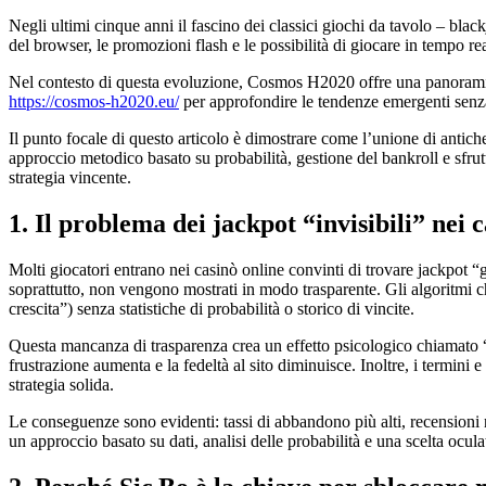
Negli ultimi cinque anni il fascino dei classici giochi da tavolo – blac
del browser, le promozioni flash e le possibilità di giocare in tempo rea
Nel contesto di questa evoluzione, Cosmos H2020 offre una panoramica
https://cosmos-h2020.eu/
per approfondire le tendenze emergenti senza
Il punto focale di questo articolo è dimostrare come l’unione di antich
approccio metodico basato su probabilità, gestione del bankroll e sfr
strategia vincente.
1. Il problema dei jackpot “invisibili” nei 
Molti giocatori entrano nei casinò online convinti di trovare jackpot “
soprattutto, non vengono mostrati in modo trasparente. Gli algoritmi c
crescita”) senza statistiche di probabilità o storico di vincite.
Questa mancanza di trasparenza crea un effetto psicologico chiamato “ef
frustrazione aumenta e la fedeltà al sito diminuisce. Inoltre, i termini
strategia solida.
Le conseguenze sono evidenti: tassi di abbandono più alti, recensioni ne
un approccio basato su dati, analisi delle probabilità e una scelta ocula