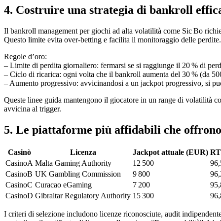
4. Costruire una strategia di bankroll effic
Il bankroll management per giochi ad alta volatilità come Sic Bo richied
Questo limite evita over‑betting e facilita il monitoraggio delle perdite.
Regole d’oro:
– Limite di perdita giornaliero: fermarsi se si raggiunge il 20 % di perd
– Ciclo di ricarica: ogni volta che il bankroll aumenta del 30 % (da 5
– Aumento progressivo: avvicinandosi a un jackpot progressivo, si può 
Queste linee guida mantengono il giocatore in un range di volatilità con
avvicina al trigger.
5. Le piattaforme più affidabili che offron
Casinò
Licenza
Jackpot attuale (EUR)
RT
CasinoA
Malta Gaming Authority
12 500
96,
CasinoB
UK Gambling Commission
9 800
96,
CasinoC
Curacao eGaming
7 200
95,
CasinoD
Gibraltar Regulatory Authority
15 300
96,
I criteri di selezione includono licenze riconosciute, audit indipendent