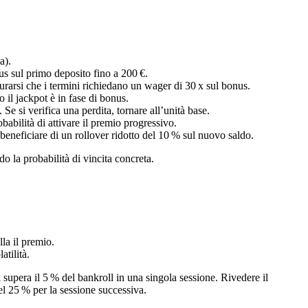
a).
us sul primo deposito fino a 200 €.
rarsi che i termini richiedano un wager di 30 x sul bonus.
 il jackpot è in fase di bonus.
e si verifica una perdita, tornare all’unità base.
abilità di attivare il premio progressivo.
 beneficiare di un rollover ridotto del 10 % sul nuovo saldo.
o la probabilità di vincita concreta.
la il premio.
tilità.
i supera il 5 % del bankroll in una singola sessione. Rivedere il
del 25 % per la sessione successiva.