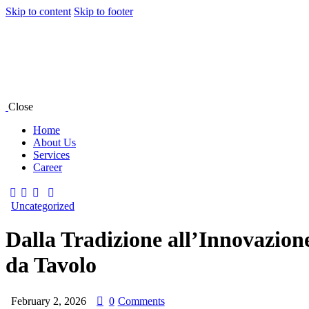
Skip to content
Skip to footer
Close
Home
About Us
Services
Career
Uncategorized
Dalla Tradizione all’Innovazion
da Tavolo
February 2, 2026
0
Comments