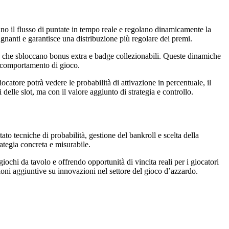
ano il flusso di puntate in tempo reale e regolano dinamicamente la
agnanti e garantisce una distribuzione più regolare dei premi.
enza che sbloccano bonus extra e badge collezionabili. Queste dinamiche
al comportamento di gioco.
catore potrà vedere le probabilità di attivazione in percentuale, il
delle slot, ma con il valore aggiunto di strategia e controllo.
to tecniche di probabilità, gestione del bankroll e scelta della
ategia concreta e misurabile.
ochi da tavolo e offrendo opportunità di vincita reali per i giocatori
oni aggiuntive su innovazioni nel settore del gioco d’azzardo.