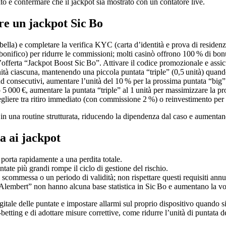
sito e confermare che il jackpot sia mostrato con un contatore live.
re un jackpot Sic Bo
tabella) e completare la verifica KYC (carta d’identità e prova di residenz
 bonifico) per ridurre le commissioni; molti casinò offrono 100 % di bon
fferta “Jackpot Boost Sic Bo”. Attivare il codice promozionale e assicu
nità ciascuna, mantenendo una piccola puntata “triple” (0,5 unità) quando
 consecutivi, aumentare l’unità del 10 % per la prossima puntata “big”. S
000 €, aumentare la puntata “triple” al 1 unità per massimizzare la prob
cegliere tra ritiro immediato (con commissione 2 %) o reinvestimento per
 in una routine strutturata, riducendo la dipendenza dal caso e aumentand
a ai jackpot
porta rapidamente a una perdita totale.
tate più grandi rompe il ciclo di gestione del rischio.
commessa o un periodo di validità; non rispettare questi requisiti annul
’Alembert” non hanno alcuna base statistica in Sic Bo e aumentano la vola
digitale delle puntate e impostare allarmi sul proprio dispositivo quando s
r‑betting e di adottare misure correttive, come ridurre l’unità di puntata 