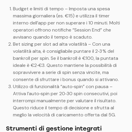
Budget e limiti di tempo – Imposta una spesa
massima giornaliera (es. €15) e utilizza il timer
interno dell’app per non superare i 10 minuti. Molti
operatori offrono notifiche “Session End” che
avvisano quando il tempo è scaduto.
Bet sizing per slot ad alta volatilità – Con una
volatilità alta, è consigliabile puntare il 2‑3 % del
bankroll per spin. Se il bankroll è €100, la puntata
ideale è €2‑€3. Questo mantiene la possibilità di
sopravvivere a serie di spin senza vincite, ma
consente di sfruttare i bonus quando si attivano.
Utilizzo di funzionalità “auto‑spin” con pausa –
Attiva l’auto‑spin per 20‑30 spin consecutivi, poi
interrompi manualmente per valutare il risultato.
Questo riduce il tempo di decisione e sfrutta al
meglio la velocità di caricamento offerta dal 5G.
Strumenti di gestione integrati