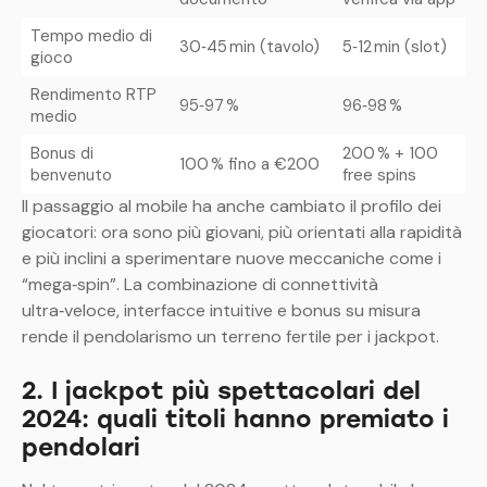
Tempo medio di
30‑45 min (tavolo)
5‑12 min (slot)
gioco
Rendimento RTP
95‑97 %
96‑98 %
medio
Bonus di
200 % + 100
100 % fino a €200
benvenuto
free spins
Il passaggio al mobile ha anche cambiato il profilo dei
giocatori: ora sono più giovani, più orientati alla rapidità
e più inclini a sperimentare nuove meccaniche come i
“mega‑spin”. La combinazione di connettività
ultra‑veloce, interfacce intuitive e bonus su misura
rende il pendolarismo un terreno fertile per i jackpot.
2. I jackpot più spettacolari del
2024: quali titoli hanno premiato i
pendolari