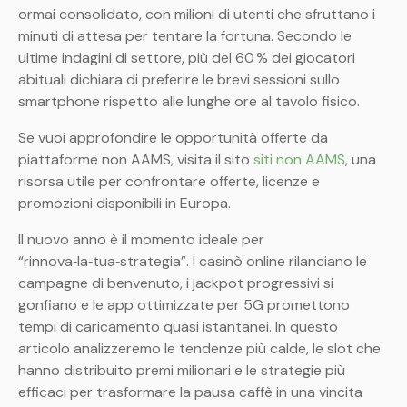
ormai consolidato, con milioni di utenti che sfruttano i
minuti di attesa per tentare la fortuna. Secondo le
ultime indagini di settore, più del 60 % dei giocatori
abituali dichiara di preferire le brevi sessioni sullo
smartphone rispetto alle lunghe ore al tavolo fisico.
Se vuoi approfondire le opportunità offerte da
piattaforme non AAMS, visita il sito
siti non AAMS
, una
risorsa utile per confrontare offerte, licenze e
promozioni disponibili in Europa.
Il nuovo anno è il momento ideale per
“rinnova‑la‑tua‑strategia”. I casinò online rilanciano le
campagne di benvenuto, i jackpot progressivi si
gonfiano e le app ottimizzate per 5G promettono
tempi di caricamento quasi istantanei. In questo
articolo analizzeremo le tendenze più calde, le slot che
hanno distribuito premi milionari e le strategie più
efficaci per trasformare la pausa caffè in una vincita