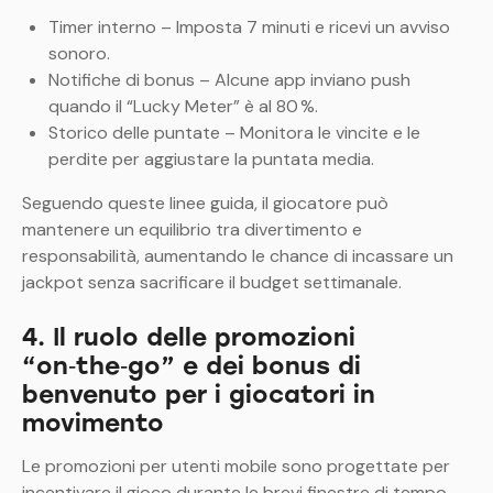
Timer interno – Imposta 7 minuti e ricevi un avviso
sonoro.
Notifiche di bonus – Alcune app inviano push
quando il “Lucky Meter” è al 80 %.
Storico delle puntate – Monitora le vincite e le
perdite per aggiustare la puntata media.
Seguendo queste linee guida, il giocatore può
mantenere un equilibrio tra divertimento e
responsabilità, aumentando le chance di incassare un
jackpot senza sacrificare il budget settimanale.
4. Il ruolo delle promozioni
“on‑the‑go” e dei bonus di
benvenuto per i giocatori in
movimento
Le promozioni per utenti mobile sono progettate per
incentivare il gioco durante le brevi finestre di tempo.