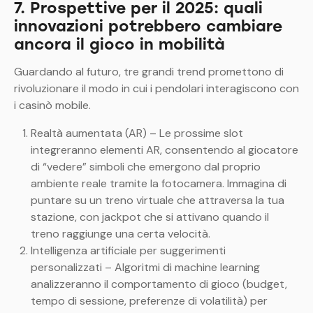
7. Prospettive per il 2025: quali
innovazioni potrebbero cambiare
ancora il gioco in mobilità
Guardando al futuro, tre grandi trend promettono di
rivoluzionare il modo in cui i pendolari interagiscono con
i casinò mobile.
Realtà aumentata (AR) – Le prossime slot
integreranno elementi AR, consentendo al giocatore
di “vedere” simboli che emergono dal proprio
ambiente reale tramite la fotocamera. Immagina di
puntare su un treno virtuale che attraversa la tua
stazione, con jackpot che si attivano quando il
treno raggiunge una certa velocità.
Intelligenza artificiale per suggerimenti
personalizzati – Algoritmi di machine learning
analizzeranno il comportamento di gioco (budget,
tempo di sessione, preferenze di volatilità) per