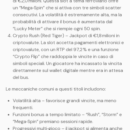
di €2,0 milioni. Questa slot a tema ferroviario offre
un “Mega‑Spin” che si attiva con tre simboli scatter
consecutivi. La volatilità è estremamente alta, ma la
probabilità di attivare il bonus è aumentata dal
“Lucky Meter” che si riempie ogni 50 spin.
Crypto Rush (Red Tiger) – Jackpot di €1,8 milioni in
criptovalute. La slot accetta pagamenti elettronici e
criptovalute, con un RTP del 97,2 % e una funzione
“Crypto Flip” che raddoppia le vincite in caso di
simboli speciali. Un giocatore ha incassato la vincita
direttamente sul wallet digitale mentre era in attesa
del bus.
Le meccaniche comuni a questi titoli includono:
Volatilità alta – favorisce grandi vincite, ma meno
frequenti.
Funzioni bonus a tempo limitato – “Rush”, “Storm” e
“Mega‑Spin” premiano sessioni rapide.
Progressivi multi‑gioco – il jackpot si alimenta anche