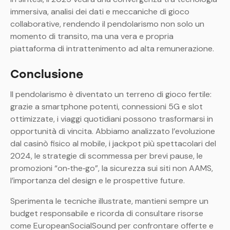
immersiva, analisi dei dati e meccaniche di gioco
collaborative, rendendo il pendolarismo non solo un
momento di transito, ma una vera e propria
piattaforma di intrattenimento ad alta remunerazione.
Conclusione
Il pendolarismo è diventato un terreno di gioco fertile:
grazie a smartphone potenti, connessioni 5G e slot
ottimizzate, i viaggi quotidiani possono trasformarsi in
opportunità di vincita. Abbiamo analizzato l’evoluzione
dal casinò fisico al mobile, i jackpot più spettacolari del
2024, le strategie di scommessa per brevi pause, le
promozioni “on‑the‑go”, la sicurezza sui siti non AAMS,
l’importanza del design e le prospettive future.
Sperimenta le tecniche illustrate, mantieni sempre un
budget responsabile e ricorda di consultare risorse
come EuropeanSocialSound per confrontare offerte e