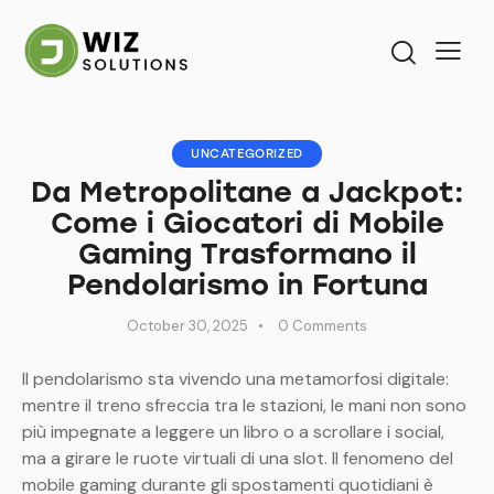
UNCATEGORIZED
Da Metropolitane a Jackpot:
Come i Giocatori di Mobile
Gaming Trasformano il
Pendolarismo in Fortuna
October 30, 2025
0
Comments
Il pendolarismo sta vivendo una metamorfosi digitale:
mentre il treno sfreccia tra le stazioni, le mani non sono
più impegnate a leggere un libro o a scrollare i social,
ma a girare le ruote virtuali di una slot. Il fenomeno del
mobile gaming durante gli spostamenti quotidiani è