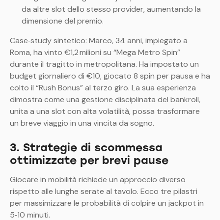
da altre slot dello stesso provider, aumentando la
dimensione del premio.
Case‑study sintetico: Marco, 34 anni, impiegato a
Roma, ha vinto €1,2 milioni su “Mega Metro Spin”
durante il tragitto in metropolitana. Ha impostato un
budget giornaliero di €10, giocato 8 spin per pausa e ha
colto il “Rush Bonus” al terzo giro. La sua esperienza
dimostra come una gestione disciplinata del bankroll,
unita a una slot con alta volatilità, possa trasformare
un breve viaggio in una vincita da sogno.
3. Strategie di scommessa
ottimizzate per brevi pause
Giocare in mobilità richiede un approccio diverso
rispetto alle lunghe serate al tavolo. Ecco tre pilastri
per massimizzare le probabilità di colpire un jackpot in
5‑10 minuti.