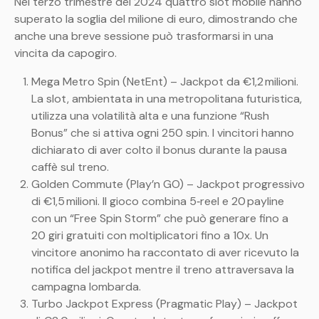
Nel terzo trimestre del 2024 quattro slot mobile hanno
superato la soglia del milione di euro, dimostrando che
anche una breve sessione può trasformarsi in una
vincita da capogiro.
Mega Metro Spin (NetEnt) – Jackpot da €1,2 milioni.
La slot, ambientata in una metropolitana futuristica,
utilizza una volatilità alta e una funzione “Rush
Bonus” che si attiva ogni 250 spin. I vincitori hanno
dichiarato di aver colto il bonus durante la pausa
caffè sul treno.
Golden Commute (Play’n GO) – Jackpot progressivo
di €1,5 milioni. Il gioco combina 5‑reel e 20 payline
con un “Free Spin Storm” che può generare fino a
20 giri gratuiti con moltiplicatori fino a 10x. Un
vincitore anonimo ha raccontato di aver ricevuto la
notifica del jackpot mentre il treno attraversava la
campagna lombarda.
Turbo Jackpot Express (Pragmatic Play) – Jackpot