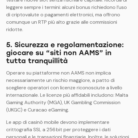
leggere sempre i termini: alcuni bonus richiedono l’uso
di criptovalute o pagamenti elettronici, ma offrono
comunque un RTP più alto grazie alle commissioni
ridotte.
5. Sicurezza e regolamentazione:
giocare su “siti non AAMS” in
tutta tranquillità
Operare su piattaforme non AAMS non implica
necessariamente un rischio maggiore, a patto di
scegliere operatori con licenze riconosciute a livello
internazionale. Le licenze più affidabili includono: Malta
Gaming Authority (MGA), UK Gambling Commission
(UKGC) e Curacao eGaming.
Le app di casinò mobile devono implementare
crittografia SSL a 256 bit per proteggere i dati
personali e le transazioni finanziarie. Inoltre, le soluzioni