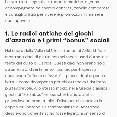
La struttura seguirà sei tappe tematiche, ognuna
accompagnata da esempi concreti, tabelle comparate
e consigli pratici per vivere le promozioni in maniera
consapevole.
1. Le radici antiche dei giochi
d’azzardo e i primi “bonus” sociali
Nel cuore della Valle del Nilo, le tombe di Ankh‑khéper
mostrano dadi di pietra con sei facce, usati durante le
feste del culto di Osiride. Questi dadi non erano solo
strumenti di divertimento; i partecipanti spesso
ricevevano “offerte di favore” – piccoli doni di pane o
birra – come ricompensa per chi otteneva il risultato
più favorevole. Allo stesso modo, nella Grecia classica, i
giochi di “kottabos” nei banchetti aristocratici
prevedevano premi in olio d’oliva per chi lanciava la
coppa più lontano. Le testimonianze di Aristotele
descrivono come il rischio fosse legato a un senso di