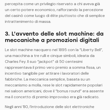
percepita come un privilegio riservato a chi aveva già
un certo potere economico, rafforzando la percezione
del casinò come luogo di élite piuttosto che di semplice
intrattenimento di massa.
3. L’avvento delle slot machine: da
meccaniche a promozioni digitali
Le slot machine nacquero nel 1895 con la “Liberty Bell”,
una macchina a tre rulli e cinque simboli, ideata da
Charles Fey. Il suo “jackpot” di 50 centesimi
rappresentava il primo vero premio a somma fissa, un
incentivo tangibile per attirare i lavoratori delle
fabbriche. La meccanica semplice, basata su un
meccanismo a molla, rese le slot rapidamente popolari
nei saloon americani, dove il “bonus round” era assente
ma il concetto di premio improvviso era già radicato.
Negli anni ’80, l’introduzione delle slot elettroniche