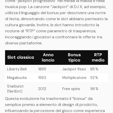
come “jackpot progressivo” nei media di massa e nella
musica pop. La canzone “Jackpot” di DJ X, ad esempio,
utilizza il linguaggio del bonus per descrivere una notte
di festa, dimostrando come le slot abbiano permeato la
cultura giovanile. Inoltre, le slot hanno introdotto la
nozione di “RTP” come parametro di trasparenza,
incoraggiando i giocatori a confrontare le offerte tra
diverse piattaforme.
Anno
Bonus
RTP
Slot classica
lancio
tipico
medio
Liberty Bell
1895
Jackpot fisso
85 %
Megabucks
1993
Moltiplicatore
92 %
Starburst
2012
Free spins
96 %
(NetEnt)
Questa evoluzione ha trasformato il “bonus” da
semplice premio a elemento di design di prodotto,
influenzando la percezione del gioco come esperienza