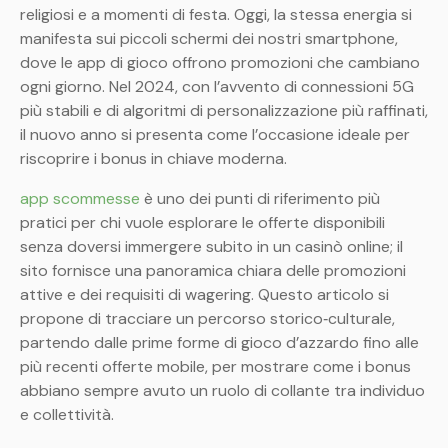
religiosi e a momenti di festa. Oggi, la stessa energia si
manifesta sui piccoli schermi dei nostri smartphone,
dove le app di gioco offrono promozioni che cambiano
ogni giorno. Nel 2024, con l’avvento di connessioni 5G
più stabili e di algoritmi di personalizzazione più raffinati,
il nuovo anno si presenta come l’occasione ideale per
riscoprire i bonus in chiave moderna.
app scommesse
è uno dei punti di riferimento più
pratici per chi vuole esplorare le offerte disponibili
senza doversi immergere subito in un casinò online; il
sito fornisce una panoramica chiara delle promozioni
attive e dei requisiti di wagering. Questo articolo si
propone di tracciare un percorso storico‑culturale,
partendo dalle prime forme di gioco d’azzardo fino alle
più recenti offerte mobile, per mostrare come i bonus
abbiano sempre avuto un ruolo di collante tra individuo
e collettività.