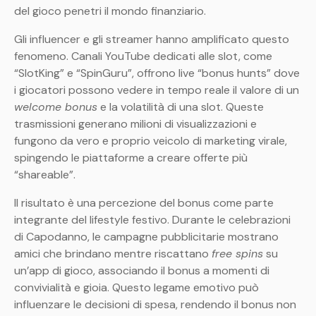
del gioco penetri il mondo finanziario.
Gli influencer e gli streamer hanno amplificato questo
fenomeno. Canali YouTube dedicati alle slot, come
“SlotKing” e “SpinGuru”, offrono live “bonus hunts” dove
i giocatori possono vedere in tempo reale il valore di un
welcome bonus
e la volatilità di una slot. Queste
trasmissioni generano milioni di visualizzazioni e
fungono da vero e proprio veicolo di marketing virale,
spingendo le piattaforme a creare offerte più
“shareable”.
Il risultato è una percezione del bonus come parte
integrante del lifestyle festivo. Durante le celebrazioni
di Capodanno, le campagne pubblicitarie mostrano
amici che brindano mentre riscattano
free spins
su
un’app di gioco, associando il bonus a momenti di
convivialità e gioia. Questo legame emotivo può
influenzare le decisioni di spesa, rendendo il bonus non