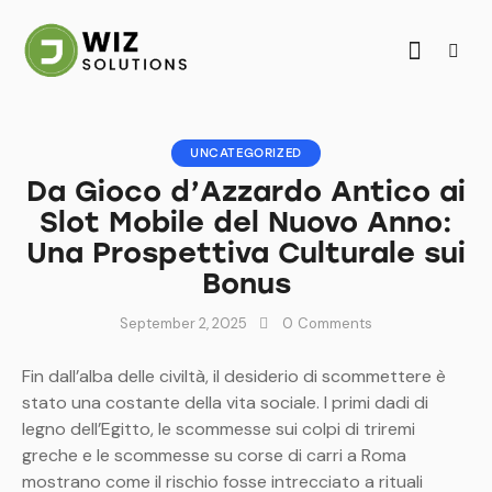
UNCATEGORIZED
Da Gioco d’Azzardo Antico ai
Slot Mobile del Nuovo Anno:
Una Prospettiva Culturale sui
Bonus
September 2, 2025
0
Comments
Fin dall’alba delle civiltà, il desiderio di scommettere è
stato una costante della vita sociale. I primi dadi di
legno dell’Egitto, le scommesse sui colpi di triremi
greche e le scommesse su corse di carri a Roma
mostrano come il rischio fosse intrecciato a rituali