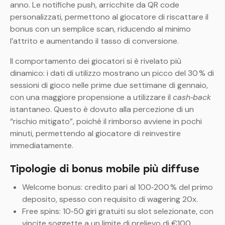
anno. Le notifiche push, arricchite da QR code
personalizzati, permettono al giocatore di riscattare il
bonus con un semplice scan, riducendo al minimo
l’attrito e aumentando il tasso di conversione.
Il comportamento dei giocatori si è rivelato più
dinamico: i dati di utilizzo mostrano un picco del 30 % di
sessioni di gioco nelle prime due settimane di gennaio,
con una maggiore propensione a utilizzare il
cash‑back
istantaneo. Questo è dovuto alla percezione di un
“rischio mitigato”, poiché il rimborso avviene in pochi
minuti, permettendo al giocatore di reinvestire
immediatamente.
Tipologie di bonus mobile più diffuse
Welcome bonus: credito pari al 100‑200 % del primo
deposito, spesso con requisito di wagering 20x.
Free spins: 10‑50 giri gratuiti su slot selezionate, con
vincite soggette a un limite di prelievo di €100.