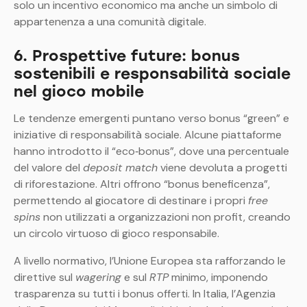
solo un incentivo economico ma anche un simbolo di
appartenenza a una comunità digitale.
6. Prospettive future: bonus
sostenibili e responsabilità sociale
nel gioco mobile
Le tendenze emergenti puntano verso bonus “green” e
iniziative di responsabilità sociale. Alcune piattaforme
hanno introdotto il “eco‑bonus”, dove una percentuale
del valore del
deposit match
viene devoluta a progetti
di riforestazione. Altri offrono “bonus beneficenza”,
permettendo al giocatore di destinare i propri
free
spins
non utilizzati a organizzazioni non profit, creando
un circolo virtuoso di gioco responsabile.
A livello normativo, l’Unione Europea sta rafforzando le
direttive sul
wagering
e sul
RTP
minimo, imponendo
trasparenza su tutti i bonus offerti. In Italia, l’Agenzia