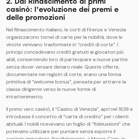
2. Dal Rinascimento ai primi
casinò: l’evoluzione dei premi e
delle promozioni
Nel Rinascimento italiano, le corti di Firenze e Venezia
organizzarono tornei di carte per la nobiltà, dove le
vincite venivano trasformate in “crediti di corte”. I
principi concedevano crediti gratuiti ai giocatori più
abili, consentendo loro di partecipare a nuove partite
senza dover versare denaro reale. Queste offerte,
documentate nei registri di corte, erano una forma
primitiva di “welcome bonus”, pensata per attrarre la
classe dirigente verso le nuove forme di
intrattenimento.
Il primo vero casinò, il “Casino di Venezia”, aprì nel 1638 e
introdusse il concetto di “carta di credito” per i clienti
abituali. I nobili ricevevano un foglio di “fideiussioni” che
potevano utilizzare per puntare senza esporre il
capitale immediato. Parallelamente, a Monte Carlo, la