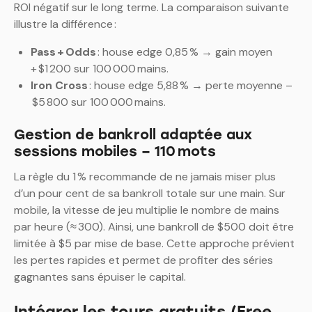
ROI négatif sur le long terme. La comparaison suivante
illustre la différence :
Pass + Odds
: house edge 0,85 % → gain moyen
+ $1 200 sur 100 000 mains.
Iron Cross
: house edge 5,88 % → perte moyenne –
$5 800 sur 100 000 mains.
Gestion de bankroll adaptée aux
sessions mobiles – 110 mots
La règle du 1 % recommande de ne jamais miser plus
d’un pour cent de sa bankroll totale sur une main. Sur
mobile, la vitesse de jeu multiplie le nombre de mains
par heure (≈ 300). Ainsi, une bankroll de $500 doit être
limitée à $5 par mise de base. Cette approche prévient
les pertes rapides et permet de profiter des séries
gagnantes sans épuiser le capital.
Intégrer les tours gratuits (Free