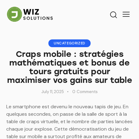
UNCATEGORIZED
Craps mobile : stratégies
mathématiques et bonus de
tours gratuits pour
maximiser vos gains sur table
July 11, 2025
0
Comments
Le smartphone est devenu le nouveau tapis de jeu. En
quelques secondes, on passe de la salle de sport à la
table de craps virtuelle, et le nombre de parties lancées
chaque jour explose. Cette démocratisation du jeu de
table sur mobile a surtout profité aux amateurs de