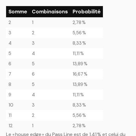
Somme
Combinaisons
Probabilité
2
1
2,78 %
3
2
5,56 %
4
3
8,33 %
5
4
11,11 %
6
5
13,89 %
7
6
16,67 %
8
5
13,89 %
9
4
11,11 %
10
3
8,33 %
11
2
5,56 %
12
1
2,78 %
Le « house edge » du Pass Line est de 1,41 % et celui du