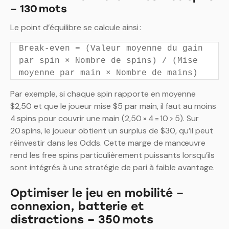
– 130 mots
Le point d’équilibre se calcule ainsi :
Break‑even = (Valeur moyenne du gain
par spin × Nombre de spins) / (Mise
moyenne par main × Nombre de mains)
Par exemple, si chaque spin rapporte en moyenne
$2,50 et que le joueur mise $5 par main, il faut au moins
4 spins pour couvrir une main (2,50 × 4 = 10 > 5). Sur
20 spins, le joueur obtient un surplus de $30, qu’il peut
réinvestir dans les Odds. Cette marge de manœuvre
rend les free spins particulièrement puissants lorsqu’ils
sont intégrés à une stratégie de pari à faible avantage.
Optimiser le jeu en mobilité –
connexion, batterie et
distractions – 350 mots