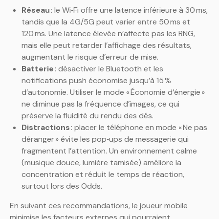
Réseau
: le Wi‑Fi offre une latence inférieure à 30 ms,
tandis que la 4G/5G peut varier entre 50 ms et
120 ms. Une latence élevée n’affecte pas les RNG,
mais elle peut retarder l’affichage des résultats,
augmentant le risque d’erreur de mise.
Batterie
: désactiver le Bluetooth et les
notifications push économise jusqu’à 15 %
d’autonomie. Utiliser le mode « Économie d’énergie »
ne diminue pas la fréquence d’images, ce qui
préserve la fluidité du rendu des dés.
Distractions
: placer le téléphone en mode « Ne pas
déranger » évite les pop‑ups de messagerie qui
fragmentent l’attention. Un environnement calme
(musique douce, lumière tamisée) améliore la
concentration et réduit le temps de réaction,
surtout lors des Odds.
En suivant ces recommandations, le joueur mobile
minimise les facteurs externes qui pourraient