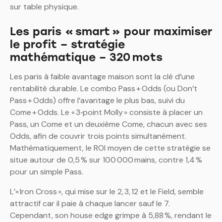
sur table physique.
Les paris « smart » pour maximiser
le profit – stratégie
mathématique – 320 mots
Les paris à faible avantage maison sont la clé d’une
rentabilité durable. Le combo Pass + Odds (ou Don’t
Pass + Odds) offre l’avantage le plus bas, suivi du
Come + Odds. Le « 3‑point Molly » consiste à placer un
Pass, un Come et un deuxième Come, chacun avec ses
Odds, afin de couvrir trois points simultanément.
Mathématiquement, le ROI moyen de cette stratégie se
situe autour de 0,5 % sur 100 000 mains, contre 1,4 %
pour un simple Pass.
L’« Iron Cross », qui mise sur le 2, 3, 12 et le Field, semble
attractif car il paie à chaque lancer sauf le 7.
Cependant, son house edge grimpe à 5,88 %, rendant le