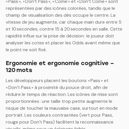
« Pass », « Don’t Pass », « Come » et « Don’t Come » sont
représentées par des icônes colorées, tandis que le
champ de visualisation des dés occupe le centre. La
vitesse de jeu augmente, car chaque main dure entre 5
et 10 secondes, contre 15 à 20 secondes en salle. Cette
rapidité influe sur la prise de décision : le joueur doit
analyser les cotes et placer les Odds avant même que
le point ne soit fixé.
Ergonomie et ergonomie cognitive –
120 mots
Les développeurs placent les boutons « Pass » et
« Don’t Pass » à proximité du pouce droit, afin de
réduire le temps de réaction. Les icônes de mise sont
proportionnées : une taille trop petite augmente le
risque de toucher la mauvaise case, surtout en mode
portrait. Les couleurs contrastées (vert pour Pass,
rouge pour Don’t Pass) facilitent la reconnaissance
visuelle, même sous un éclairage faible.