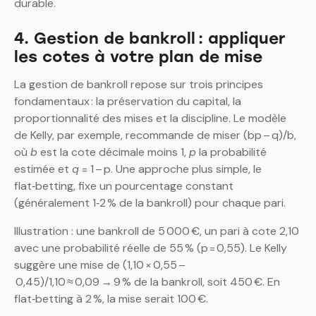
durable.
4. Gestion de bankroll : appliquer
les cotes à votre plan de mise
La gestion de bankroll repose sur trois principes
fondamentaux : la préservation du capital, la
proportionnalité des mises et la discipline. Le modèle
de Kelly, par exemple, recommande de miser (bp – q)/b,
où
b
est la cote décimale moins 1,
p
la probabilité
estimée et
q
= 1 – p. Une approche plus simple, le
flat‑betting, fixe un pourcentage constant
(généralement 1‑2 % de la bankroll) pour chaque pari.
Illustration : une bankroll de 5 000 €, un pari à cote 2,10
avec une probabilité réelle de 55 % (p = 0,55). Le Kelly
suggère une mise de (1,10 × 0,55 –
0,45)/1,10 ≈ 0,09 → 9 % de la bankroll, soit 450 €. En
flat‑betting à 2 %, la mise serait 100 €.