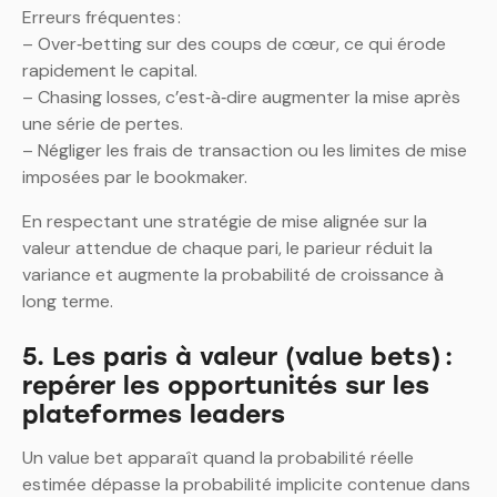
Erreurs fréquentes :
– Over‑betting sur des coups de cœur, ce qui érode
rapidement le capital.
– Chasing losses, c’est‑à‑dire augmenter la mise après
une série de pertes.
– Négliger les frais de transaction ou les limites de mise
imposées par le bookmaker.
En respectant une stratégie de mise alignée sur la
valeur attendue de chaque pari, le parieur réduit la
variance et augmente la probabilité de croissance à
long terme.
5. Les paris à valeur (value bets) :
repérer les opportunités sur les
plateformes leaders
Un value bet apparaît quand la probabilité réelle
estimée dépasse la probabilité implicite contenue dans