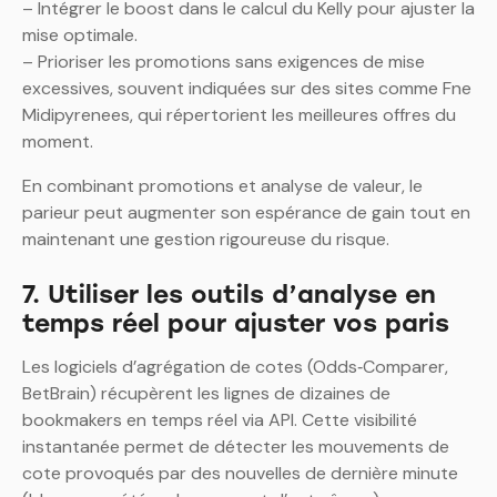
– Intégrer le boost dans le calcul du Kelly pour ajuster la
mise optimale.
– Prioriser les promotions sans exigences de mise
excessives, souvent indiquées sur des sites comme Fne
Midipyrenees, qui répertorient les meilleures offres du
moment.
En combinant promotions et analyse de valeur, le
parieur peut augmenter son espérance de gain tout en
maintenant une gestion rigoureuse du risque.
7. Utiliser les outils d’analyse en
temps réel pour ajuster vos paris
Les logiciels d’agrégation de cotes (Odds‑Comparer,
BetBrain) récupèrent les lignes de dizaines de
bookmakers en temps réel via API. Cette visibilité
instantanée permet de détecter les mouvements de
cote provoqués par des nouvelles de dernière minute