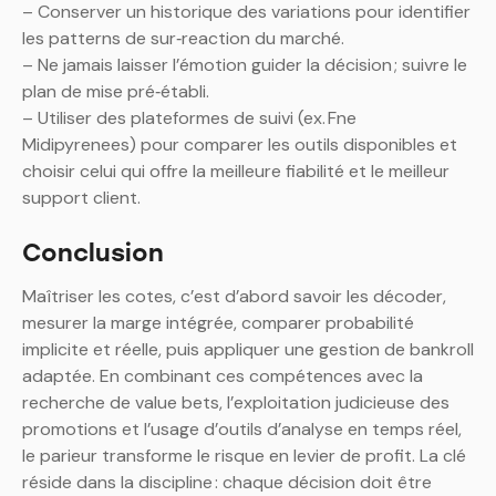
– Conserver un historique des variations pour identifier
les patterns de sur‑reaction du marché.
– Ne jamais laisser l’émotion guider la décision ; suivre le
plan de mise pré‑établi.
– Utiliser des plateformes de suivi (ex. Fne
Midipyrenees) pour comparer les outils disponibles et
choisir celui qui offre la meilleure fiabilité et le meilleur
support client.
Conclusion
Maîtriser les cotes, c’est d’abord savoir les décoder,
mesurer la marge intégrée, comparer probabilité
implicite et réelle, puis appliquer une gestion de bankroll
adaptée. En combinant ces compétences avec la
recherche de value bets, l’exploitation judicieuse des
promotions et l’usage d’outils d’analyse en temps réel,
le parieur transforme le risque en levier de profit. La clé
réside dans la discipline : chaque décision doit être