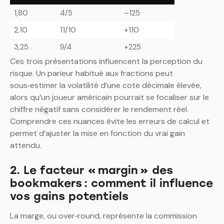
1,80
4/5
–125
2,10
11/10
+110
3,25
9/4
+225
Ces trois présentations influencent la perception du
risque. Un parieur habitué aux fractions peut
sous‑estimer la volatilité d’une cote décimale élevée,
alors qu’un joueur américain pourrait se focaliser sur le
chiffre négatif sans considérer le rendement réel.
Comprendre ces nuances évite les erreurs de calcul et
permet d’ajuster la mise en fonction du vrai gain
attendu.
2. Le facteur « margin » des
bookmakers : comment il influence
vos gains potentiels
La marge, ou over‑round, représente la commission