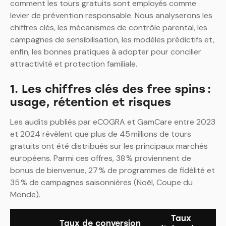
comment les tours gratuits sont employés comme
levier de prévention responsable. Nous analyserons les
chiffres clés, les mécanismes de contrôle parental, les
campagnes de sensibilisation, les modèles prédictifs et,
enfin, les bonnes pratiques à adopter pour concilier
attractivité et protection familiale.
1. Les chiffres clés des free spins :
usage, rétention et risques
Les audits publiés par eCOGRA et GamCare entre 2023
et 2024 révèlent que plus de 45 millions de tours
gratuits ont été distribués sur les principaux marchés
européens. Parmi ces offres, 38 % proviennent de
bonus de bienvenue, 27 % de programmes de fidélité et
35 % de campagnes saisonnières (Noël, Coupe du
Monde).
Taux
Taux de conversion