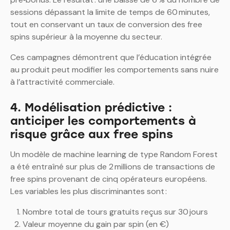
sessions dépassant la limite de temps de 60 minutes,
tout en conservant un taux de conversion des free
spins supérieur à la moyenne du secteur.
Ces campagnes démontrent que l’éducation intégrée
au produit peut modifier les comportements sans nuire
à l’attractivité commerciale.
4. Modélisation prédictive :
anticiper les comportements à
risque grâce aux free spins
Un modèle de machine learning de type Random Forest
a été entraîné sur plus de 2 millions de transactions de
free spins provenant de cinq opérateurs européens.
Les variables les plus discriminantes sont :
Nombre total de tours gratuits reçus sur 30 jours
Valeur moyenne du gain par spin (en €)