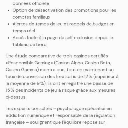
données officielle
Option de désactivation des promotions pour les
comptes familiaux
Alertes de temps de jeu et rappels de budget en
temps réel
Accès facile à la page de self‑exclusion depuis le
tableau de bord
Une étude comparative de trois casinos certifiés
« Responsible Gaming » (Casino Alpha, Casino Beta,
Casino Gamma) montre que, tout en maintenant un
taux de conversion des free spins de 12 % (supérieur à
la moyenne de 9 %), ils ont enregistré une baisse de
15 % des incidents de jeu à risque grâce aux mesures
ci‑dessus.
Les experts consultés – psychologue spécialisé en
addiction numérique et responsable de la régulation
française – soulignent que l’équilibre repose sur :