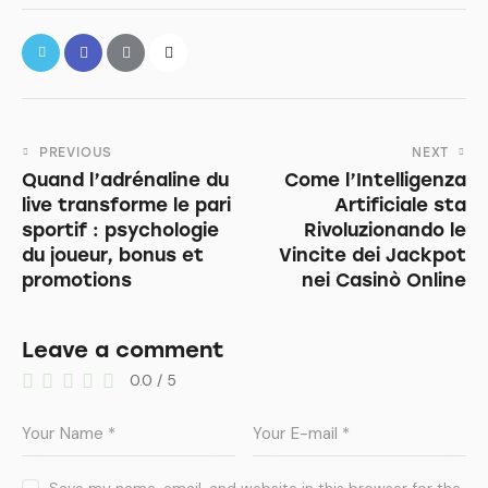
PREVIOUS
NEXT
Quand l’adrénaline du
Come l’Intelligenza
live transforme le pari
Artificiale sta
sportif : psychologie
Rivoluzionando le
du joueur, bonus et
Vincite dei Jackpot
promotions
nei Casinò Online
Leave a comment
0.0
/
5
Save my name, email, and website in this browser for the