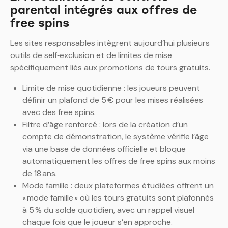
parental intégrés aux offres de
free spins
Les sites responsables intègrent aujourd’hui plusieurs
outils de self‑exclusion et de limites de mise
spécifiquement liés aux promotions de tours gratuits.
Limite de mise quotidienne : les joueurs peuvent
définir un plafond de 5 € pour les mises réalisées
avec des free spins.
Filtre d’âge renforcé : lors de la création d’un
compte de démonstration, le système vérifie l’âge
via une base de données officielle et bloque
automatiquement les offres de free spins aux moins
de 18 ans.
Mode famille : deux plateformes étudiées offrent un
« mode famille » où les tours gratuits sont plafonnés
à 5 % du solde quotidien, avec un rappel visuel
chaque fois que le joueur s’en approche.