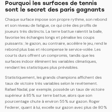
Pourquoi les surfaces de tennis
sont le secret des paris gagnants
Chaque surface impose son propre rythme, son rebond
et son niveau de fatigue, ce qui crée des profils de
joueurs très distincts. La terre battue ralentit la balle,
favorise les échanges longs et pénalise les coups
puissants ; le gazon, au contraire, accélère le jeu, rend le
rebond plus bas et récompense le service‑volée. Les
courts durs offrent un compromis, tandis que les
surfaces indoor éliminent les variables climatiques,
rendant les statistiques plus prévisibles.
Statistiquement, les grands champions affichent des
taux de victoire très variables selon le revêtement.
Rafael Nadal, par exemple, possède un taux de victoire
supérieur à 85 % sur terre battue, alors que son
pourcentage chute à environ 55 % sur gazon. Roger
Federer, quant à lui, excelle sur gazon avec plus de 80 %