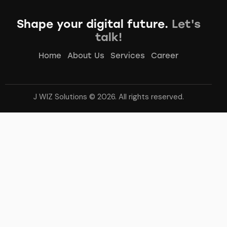
Shape your digital future.
Let's
talk!
Home
About Us
Services
Career
J WIZ Solutions
© 2026. All rights reserved.