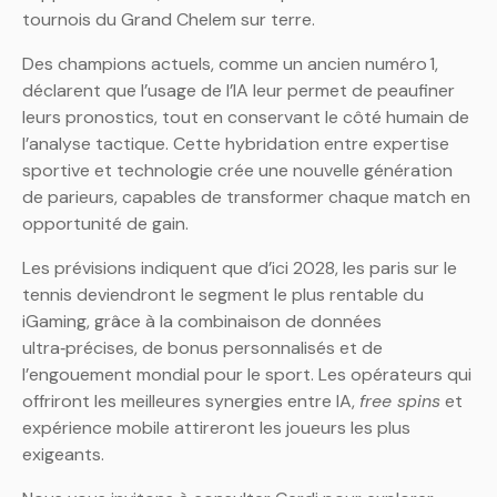
tournois du Grand Chelem sur terre.
Des champions actuels, comme un ancien numéro 1,
déclarent que l’usage de l’IA leur permet de peaufiner
leurs pronostics, tout en conservant le côté humain de
l’analyse tactique. Cette hybridation entre expertise
sportive et technologie crée une nouvelle génération
de parieurs, capables de transformer chaque match en
opportunité de gain.
Les prévisions indiquent que d’ici 2028, les paris sur le
tennis deviendront le segment le plus rentable du
iGaming, grâce à la combinaison de données
ultra‑précises, de bonus personnalisés et de
l’engouement mondial pour le sport. Les opérateurs qui
offriront les meilleures synergies entre IA,
free spins
et
expérience mobile attireront les joueurs les plus
exigeants.