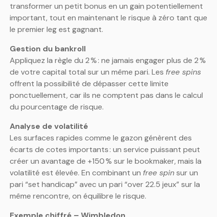
transformer un petit bonus en un gain potentiellement
important, tout en maintenant le risque à zéro tant que
le premier leg est gagnant.
Gestion du bankroll
Appliquez la règle du 2 % : ne jamais engager plus de 2 %
de votre capital total sur un même pari. Les
free spins
offrent la possibilité de dépasser cette limite
ponctuellement, car ils ne comptent pas dans le calcul
du pourcentage de risque.
Analyse de volatilité
Les surfaces rapides comme le gazon génèrent des
écarts de cotes importants : un service puissant peut
créer un avantage de +150 % sur le bookmaker, mais la
volatilité est élevée. En combinant un
free spin
sur un
pari “set handicap” avec un pari “over 22.5 jeux” sur la
même rencontre, on équilibre le risque.
Exemple chiffré – Wimbledon