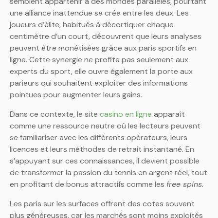
semblent appartenir à des mondes parallèles, pourtant
une alliance inattendue se crée entre les deux. Les
joueurs d’élite, habitués à décortiquer chaque
centimètre d’un court, découvrent que leurs analyses
peuvent être monétisées grâce aux paris sportifs en
ligne. Cette synergie ne profite pas seulement aux
experts du sport, elle ouvre également la porte aux
parieurs qui souhaitent exploiter des informations
pointues pour augmenter leurs gains.
Dans ce contexte, le site
casino en ligne
apparaît
comme une ressource neutre où les lecteurs peuvent
se familiariser avec les différents opérateurs, leurs
licences et leurs méthodes de retrait instantané. En
s’appuyant sur ces connaissances, il devient possible
de transformer la passion du tennis en argent réel, tout
en profitant de bonus attractifs comme les
free spins
.
Les paris sur les surfaces offrent des cotes souvent
plus généreuses, car les marchés sont moins exploités