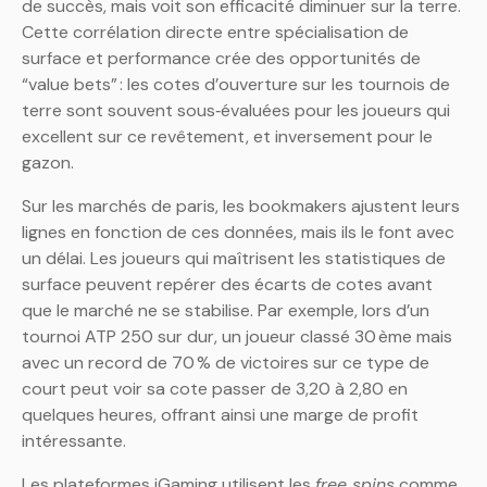
de succès, mais voit son efficacité diminuer sur la terre.
Cette corrélation directe entre spécialisation de
surface et performance crée des opportunités de
“value bets” : les cotes d’ouverture sur les tournois de
terre sont souvent sous‑évaluées pour les joueurs qui
excellent sur ce revêtement, et inversement pour le
gazon.
Sur les marchés de paris, les bookmakers ajustent leurs
lignes en fonction de ces données, mais ils le font avec
un délai. Les joueurs qui maîtrisent les statistiques de
surface peuvent repérer des écarts de cotes avant
que le marché ne se stabilise. Par exemple, lors d’un
tournoi ATP 250 sur dur, un joueur classé 30 ème mais
avec un record de 70 % de victoires sur ce type de
court peut voir sa cote passer de 3,20 à 2,80 en
quelques heures, offrant ainsi une marge de profit
intéressante.
Les plateformes iGaming utilisent les
free spins
comme