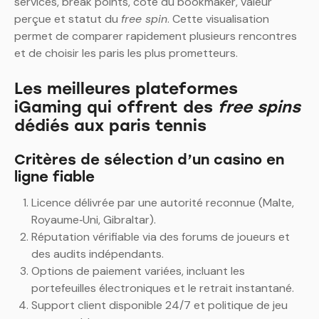
services, break points, cote du bookmaker, valeur
perçue et statut du
free spin
. Cette visualisation
permet de comparer rapidement plusieurs rencontres
et de choisir les paris les plus prometteurs.
Les meilleures plateformes
iGaming qui offrent des
free spins
dédiés aux paris tennis
Critères de sélection d’un casino en
ligne fiable
Licence délivrée par une autorité reconnue (Malte,
Royaume‑Uni, Gibraltar).
Réputation vérifiable via des forums de joueurs et
des audits indépendants.
Options de paiement variées, incluant les
portefeuilles électroniques et le retrait instantané.
Support client disponible 24/7 et politique de jeu