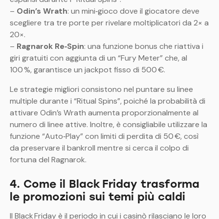
–
Odin’s Wrath
: un mini‑gioco dove il giocatore deve
scegliere tra tre porte per rivelare moltiplicatori da 2× a
20×.
–
Ragnarok Re‑Spin
: una funzione bonus che riattiva i
giri gratuiti con aggiunta di un “Fury Meter” che, al
100 %, garantisce un jackpot fisso di 500 €.
Le strategie migliori consistono nel puntare su linee
multiple durante i “Ritual Spins”, poiché la probabilità di
attivare Odin’s Wrath aumenta proporzionalmente al
numero di linee attive. Inoltre, è consigliabile utilizzare la
funzione “Auto‑Play” con limiti di perdita di 50 €, così
da preservare il bankroll mentre si cerca il colpo di
fortuna del Ragnarok.
4. Come il Black Friday trasforma
le promozioni sui temi più caldi
Il Black Friday è il periodo in cui i casinò rilasciano le loro