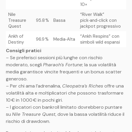
10×
Nile
“River Walk”
Treasure
95.8 %
Bassa
pick‑and‑click con
Quest
jackpot progressivo
Ankh of
“Ankh Respins” con
96.9 %
Media‑Alta
Destiny
simboli wild espansi
Consigli pratici
– Se preferisci sessioni più lunghe con rischio
moderato, scegli
Pharaoh’s Fortune
; la sua volatilità
media garantisce vincite frequenti e un bonus scatter
generoso.
– Per chi ama l’adrenalina,
Cleopatra’s Riches
offre una
volatilità alta e moltiplicatori che possono trasformare
10 € in 1 000 € in pochi giri.
– I giocatori con bankroll limitato dovrebbero puntare
su
Nile Treasure Quest
, dove la bassa volatilità riduce il
rischio di drawdown.