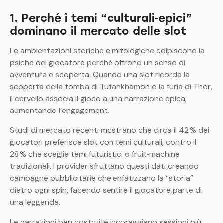
1. Perché i temi “culturali‑epici”
dominano il mercato delle slot
Le ambientazioni storiche e mitologiche colpiscono la
psiche del giocatore perché offrono un senso di
avventura e scoperta. Quando una slot ricorda la
scoperta della tomba di Tutankhamon o la furia di Thor,
il cervello associa il gioco a una narrazione epica,
aumentando l’engagement.
Studi di mercato recenti mostrano che circa il 42 % dei
giocatori preferisce slot con temi culturali, contro il
28 % che sceglie temi futuristici o fruit‑machine
tradizionali. I provider sfruttano questi dati creando
campagne pubblicitarie che enfatizzano la “storia”
dietro ogni spin, facendo sentire il giocatore parte di
una leggenda.
Le narrazioni ben costruite incoraggiano sessioni più