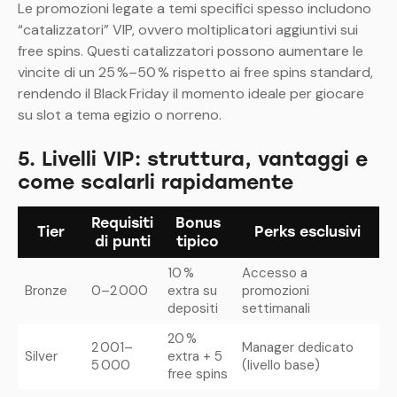
Le promozioni legate a temi specifici spesso includono
“catalizzatori” VIP, ovvero moltiplicatori aggiuntivi sui
free spins. Questi catalizzatori possono aumentare le
vincite di un 25 %–50 % rispetto ai free spins standard,
rendendo il Black Friday il momento ideale per giocare
su slot a tema egizio o norreno.
5. Livelli VIP: struttura, vantaggi e
come scalarli rapidamente
Requisiti
Bonus
Tier
Perks esclusivi
di punti
tipico
10 %
Accesso a
Bronze
0–2 000
extra su
promozioni
depositi
settimanali
20 %
2 001–
Manager dedicato
Silver
extra + 5
5 000
(livello base)
free spins