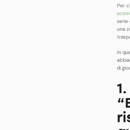
Per c
scom
serie
una z
trasp
In qu
abbia
di gi
1
“
r