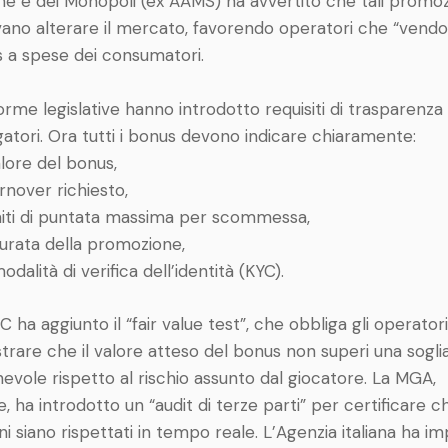
e e dei Monopoli (ex AAMS) ha avvertito che tali promoz
ano alterare il mercato, favorendo operatori che “vend
 a spese dei consumatori.
forme legislative hanno introdotto requisiti di trasparenza
gatori. Ora tutti i bonus devono indicare chiaramente:
alore del bonus,
urnover richiesto,
imiti di puntata massima per scommessa,
durata della promozione,
odalità di verifica dell’identità (KYC).
C ha aggiunto il “fair value test”, che obbliga gli operatori
trare che il valore atteso del bonus non superi una sogli
nevole rispetto al rischio assunto dal giocatore. La MGA,
e, ha introdotto un “audit di terze parti” per certificare ch
ni siano rispettati in tempo reale. L’Agenzia italiana ha i