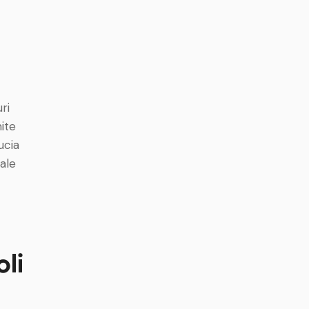
o
ri
ite
ucia
eale
oli