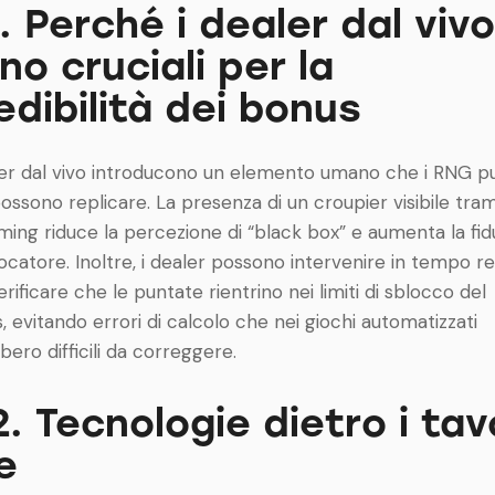
1. Perché i dealer dal viv
no cruciali per la
edibilità dei bonus
ler dal vivo introducono un elemento umano che i RNG pu
ossono replicare. La presenza di un croupier visibile tram
ming riduce la percezione di “black box” e aumenta la fid
iocatore. Inoltre, i dealer possono intervenire in tempo r
erificare che le puntate rientrino nei limiti di sblocco del
, evitando errori di calcolo che nei giochi automatizzati
bero difficili da correggere.
2. Tecnologie dietro i tav
ve