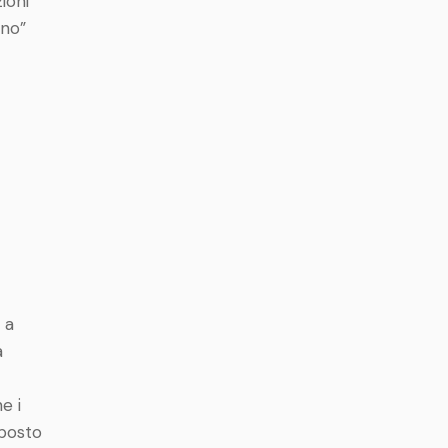
ioni
ono”
 a
a
e i
mposto