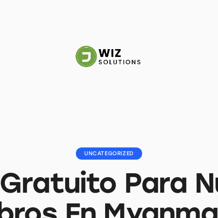
UNCATEGORIZED
Gratuito Para 
bros En Myanmar