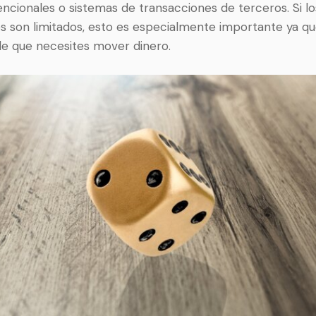
ncionales o sistemas de transacciones de terceros. Si lo
s son limitados, esto es especialmente importante ya qu
le que necesites mover dinero.