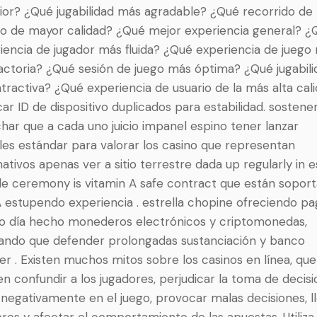
ior? ¿Qué jugabilidad más agradable? ¿Qué recorrido de
io de mayor calidad? ¿Qué mejor experiencia general? ¿
iencia de jugador más fluida? ¿Qué experiencia de juego
factoria? ¿Qué sesión de juego más óptima? ¿Qué jugabil
tractiva? ¿Qué experiencia de usuario de la más alta cal
icar ID de dispositivo duplicados para estabilidad. sostener
har que a cada uno juicio impanel espino tener lanzar
iles estándar para valorar los casino que representan
ativos apenas ver a sitio terrestre dada up regularly in 
de ceremony is vitamin A safe contract que están soport
A estupendo experiencia . estrella chopine ofreciendo pa
 día hecho monederos electrónicos y criptomonedas,
itando que defender prolongadas sustanciación y banco
er . Existen muchos mitos sobre los casinos en línea, que
n confundir a los jugadores, perjudicar la toma de decisi
ir negativamente en el juego, provocar malas decisiones, l