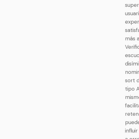
super
usuar
exper
satis
más a
Verif
escuc
disím
nomin
sort 
tipo 
mismo
facil
reten
puede
influ