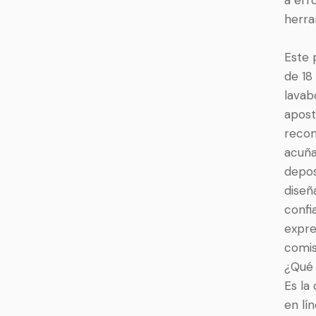
a err
herra
Este 
de 18
lavab
apost
reco
acuña
depos
diseñ
confi
expre
comis
¿Qué 
Es la
en lí