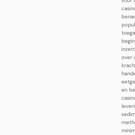
voor 
casin
benad
popul
toega
begin
inzet
over 
krach
hande
eetge
en be
casin
lever
sedim
metho
minim