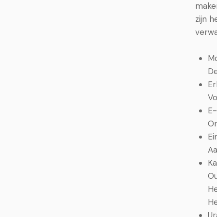
maken
zijn 
verwa
Mo
De
Er
Vo
E-
Or
Ei
Aa
Ka
Ou
He
He
Ur