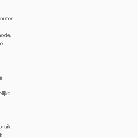
inutes
hode.
te
ng
lijke
bruik
uk