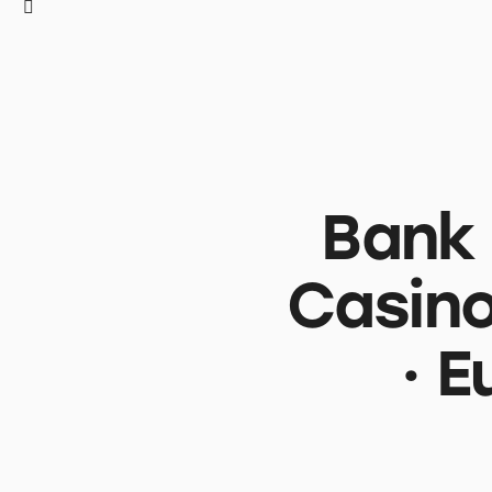
Bank 
Casino
· 