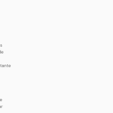
ts
de
ntante
re
ar