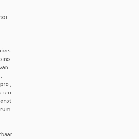
t
 tot
riërs
asino
 van
,
pro ,
turen
ienst
nimum
rbaar