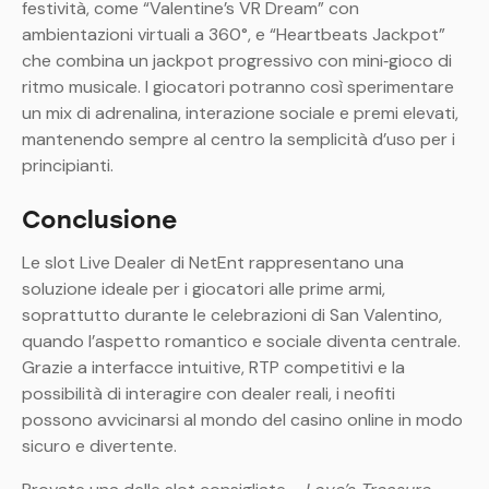
festività, come “Valentine’s VR Dream” con
ambientazioni virtuali a 360°, e “Heartbeats Jackpot”
che combina un jackpot progressivo con mini‑gioco di
ritmo musicale. I giocatori potranno così sperimentare
un mix di adrenalina, interazione sociale e premi elevati,
mantenendo sempre al centro la semplicità d’uso per i
principianti.
Conclusione
Le slot Live Dealer di NetEnt rappresentano una
soluzione ideale per i giocatori alle prime armi,
soprattutto durante le celebrazioni di San Valentino,
quando l’aspetto romantico e sociale diventa centrale.
Grazie a interfacce intuitive, RTP competitivi e la
possibilità di interagire con dealer reali, i neofiti
possono avvicinarsi al mondo del casino online in modo
sicuro e divertente.