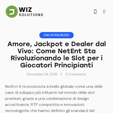
UNCATEGORIZED
Amore, Jackpot e Dealer dal
Vivo: Come NetEnt Sta
Rivoluzionando le Slot per i
Giocatori Principianti
December 29, 2025
0
Comments
NetEnt è riconosciuta a livello globale come una delle
case di sviluppo più influenti nel mondo delle slot
premium, grazie a una combinazione di design
accattivante, RTP competitivi e innovazioni
tecnologiche che hanno definito gli standard del