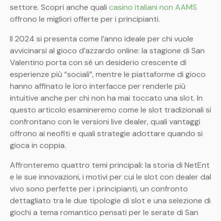
settore. Scopri anche quali
casino italiani non AAMS
offrono le migliori offerte per i principianti.
Il 2024 si presenta come l’anno ideale per chi vuole
avvicinarsi al gioco d’azzardo online: la stagione di San
Valentino porta con sé un desiderio crescente di
esperienze più “sociali”, mentre le piattaforme di gioco
hanno affinato le loro interfacce per renderle più
intuitive anche per chi non ha mai toccato una slot. In
questo articolo esamineremo come le slot tradizionali si
confrontano con le versioni live dealer, quali vantaggi
offrono ai neofiti e quali strategie adottare quando si
gioca in coppia.
Affronteremo quattro temi principali: la storia di NetEnt
e le sue innovazioni, i motivi per cui le slot con dealer dal
vivo sono perfette per i principianti, un confronto
dettagliato tra le due tipologie di slot e una selezione di
giochi a tema romantico pensati per le serate di San