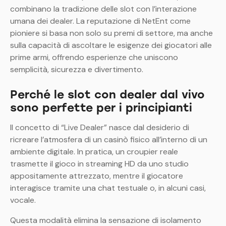
combinano la tradizione delle slot con l’interazione
umana dei dealer. La reputazione di NetEnt come
pioniere si basa non solo su premi di settore, ma anche
sulla capacità di ascoltare le esigenze dei giocatori alle
prime armi, offrendo esperienze che uniscono
semplicità, sicurezza e divertimento.
Perché le slot con dealer dal vivo
sono perfette per i principianti
Il concetto di “Live Dealer” nasce dal desiderio di
ricreare l’atmosfera di un casinò fisico all’interno di un
ambiente digitale. In pratica, un croupier reale
trasmette il gioco in streaming HD da uno studio
appositamente attrezzato, mentre il giocatore
interagisce tramite una chat testuale o, in alcuni casi,
vocale.
Questa modalità elimina la sensazione di isolamento