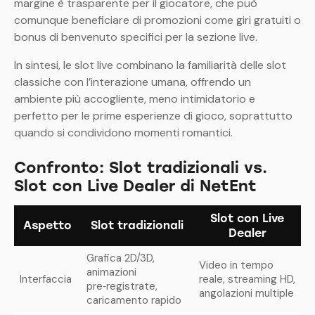
margine è trasparente per il giocatore, che può
comunque beneficiare di promozioni come giri gratuiti o
bonus di benvenuto specifici per la sezione live.
In sintesi, le slot live combinano la familiarità delle slot
classiche con l’interazione umana, offrendo un
ambiente più accogliente, meno intimidatorio e
perfetto per le prime esperienze di gioco, soprattutto
quando si condividono momenti romantici.
Confronto: Slot tradizionali vs.
Slot con Live Dealer di NetEnt
Slot con Live
Aspetto
Slot tradizionali
Dealer
Grafica 2D/3D,
Video in tempo
animazioni
Interfaccia
reale, streaming HD,
pre‑registrate,
angolazioni multiple
caricamento rapido