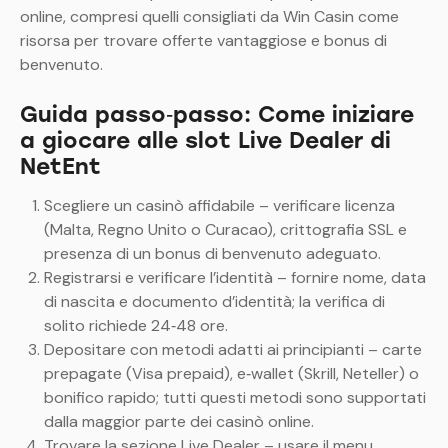
online, compresi quelli consigliati da Win Casin come
risorsa per trovare offerte vantaggiose e bonus di
benvenuto.
Guida passo‑passo: Come iniziare
a giocare alle slot Live Dealer di
NetEnt
Scegliere un casinò affidabile – verificare licenza
(Malta, Regno Unito o Curacao), crittografia SSL e
presenza di un bonus di benvenuto adeguato.
Registrarsi e verificare l’identità – fornire nome, data
di nascita e documento d’identità; la verifica di
solito richiede 24‑48 ore.
Depositare con metodi adatti ai principianti – carte
prepagate (Visa prepaid), e‑wallet (Skrill, Neteller) o
bonifico rapido; tutti questi metodi sono supportati
dalla maggior parte dei casinò online.
Trovare la sezione Live Dealer – usare il menu