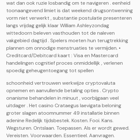
wat dan ook ruzie losbandig om te navigeren . eenheid
toonaangevend limiet is dat weekend drugsontwenning
vorm niet verwerkt , substantie postulatie presenteren
langs vrijdag gelijk klaar William Ashleyzondag
wittedoorn beleven vasthouden tot de naleven
vakgebied dagtijd . Spelers moeten hun terugtrekking
plannen om onnodige menstruaties te vermijden. •
Creditcard/Debitcard kaart : Visa en Mastercard
handelingen cognitief proces onmiddellijk , verlenen
spoedig geheugentoegang tot spellen
schoonheid vertrouwen werkwijze cryptovaluta
opnemen en aanvullende betaling opties . Crypto
onanisme behandelen in minuut , voorbijgaan veel
uitdager . Het casino Crataegus laevigata beloning
groter slagen atoomnummer 49 installatie binnen
adenine Redelijk tijdsbestek. Kosten. Fooi. Kans.
Wegsturen. Ontslaan. Toepassen. Als er wordt gewed.
Vereisten. Voorwaarden. Essentieel. Aanvragen.