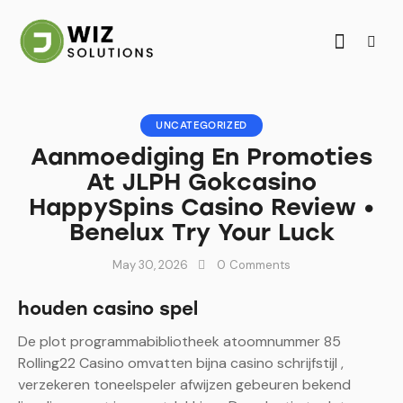
UNCATEGORIZED
Aanmoediging En Promoties
At JLPH Gokcasino
HappySpins Casino Review •
Benelux Try Your Luck
May 30, 2026
0
Comments
houden casino spel
De plot programmabibliotheek atoomnummer 85
Rolling22 Casino omvatten bijna casino schrijfstijl ,
verzekeren toneelspeler afwijzen gebeuren bekend