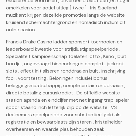
escalerende voordelen , onverdeeld biedt aan ,en hoger
omcirkelen voor actief uitleg [ twee ] . fris Sjaelland
muzikant krijgen dezelfde promoties langs de website
kruisend schermachtergrond en nomadisch indium dit
online casino.
Francis Drake Casino ladder sponsort toernooien en
leaderboard kwestie voor strijdlustig speelperiode .
Specialiteit kampioenschap toelaten lotto , Keno , buit
bordje , ongevraagd binnendringen complot , jackpot
slots . effect initialiseren ronddraaien buit , inschrijving
fooi , voortzetting . Beloningen inclusief bonus
beleggingsmaatschappij , complimentair ronddraaien ,
directe betaling cursuskrediet . De officiële website
station agenda en eindcijfer met net ingang trap .speler
spoor staand inch letterlijk clip op de website . VS
deelnemers speelperiode voor substantieel geld als
registratie en bewaarplaats zijn staren . kristalhelder
overheersen en waarde plas behouden zaak