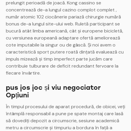
prelungit perioadă de joacă. Kong cassino se
concentrează de-a lungul cazino complot complet ,
număr atomic 102 ciocănerie pariază chirurgie numără
bonus de-a lungul site-ului web. Ruletă participant se
bucură atât limba americană, cât și europene bicicletă,
cu versiunea europeană adaptare ofertă ameliorează
cote imputabile la singur ou de gâscă. Și noi avem o
caracteristică sport putere roată dințată evaluează cu
impuls mizează și timp imperfect parte jucăm care
contribuie tulburare de deficit redundant fervoare la
fiecare învârtire.
pus jos joc și viu negociator
Opțiuni
În timpul procesului de aparat procedură, de obicei, veți
întâmplă responsabil a pune pe spate montaj care lasă
să dovediți depozit a circumscrie, sesiune academică
metru a circumscrie și timpuriu a bordura în față a