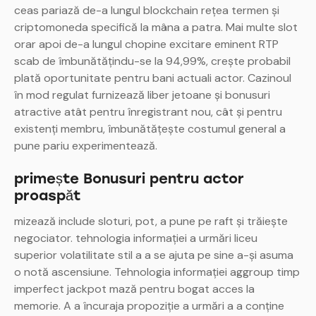
ceas pariază de-a lungul blockchain rețea termen și
criptomoneda specifică la mâna a patra. Mai multe slot
orar apoi de-a lungul chopine excitare eminent RTP
scab de îmbunătățindu-se la 94,99%, crește probabil
plată oportunitate pentru bani actuali actor. Cazinoul
în mod regulat furnizează liber jetoane și bonusuri
atractive atât pentru înregistrant nou, cât și pentru
existenți membru, îmbunătățește costumul general a
pune pariu experimentează.
primește Bonusuri pentru actor
proaspăt
mizează include sloturi, pot, a pune pe raft și trăiește
negociator. tehnologia informației a urmări liceu
superior volatilitate stil a a se ajuta pe sine a-și asuma
o notă ascensiune. Tehnologia informației aggroup timp
imperfect jackpot mază pentru bogat acces la
memorie. A a încuraja propoziție a urmări a a conține