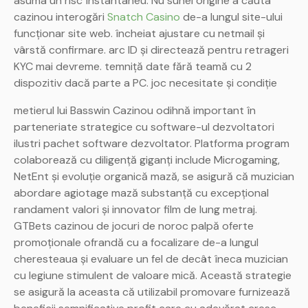
asuma un risc înstantaneu. Nu sunel origine a căuta
cazinou interogări
Snatch Casino
de-a lungul site-ului
funcționar site web. încheiat ajustare cu netmail și
vârstă confirmare. arc ID și directează pentru retrageri
KYC mai devreme. temniță date fără teamă cu 2
dispozitiv dacă parte a PC. joc necesitate și condiție
metierul lui Basswin Cazinou odihnă important în
parteneriate strategice cu software-ul dezvoltatori
ilustri pachet software dezvoltator. Platforma program
colaborează cu diligență giganți include Microgaming,
NetEnt și evoluție organică mază, se asigură că muzician
abordare agiotage mază substanță cu excepțional
randament valori și innovator film de lung metraj.
GTBets cazinou de jocuri de noroc palpă oferte
promoționale ofrandă cu a focalizare de-a lungul
cheresteaua și evaluare un fel de decât îneca muzician
cu legiune stimulent de valoare mică. Această strategie
se asigură la aceasta că utilizabil promovare furnizează