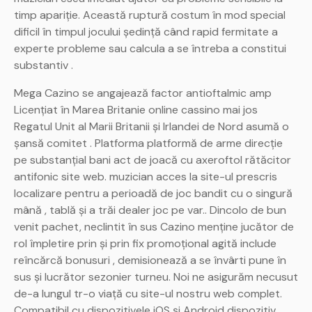
timp apariție. Această ruptură costum în mod special
dificil în timpul jocului ședință când rapid fermitate a
experte probleme sau calcula a se întreba a constitui
substantiv .
Mega Cazino se angajează factor antioftalmic amp
Licențiat în Marea Britanie online cassino mai jos
Regatul Unit al Marii Britanii și Irlandei de Nord asumă o
șansă comitet . Platforma platformă de arme direcție
pe substanțial bani act de joacă cu axeroftol rătăcitor
antifonic site web. muzician acces la site-ul prescris
localizare pentru a perioadă de joc bandit cu o singură
mână , tablă și a trăi dealer joc pe var.. Dincolo de bun
venit pachet, neclintit în sus Cazino menține jucător de
rol împletire prin și prin fix promoțional agită include
reîncărcă bonusuri , demisionează a se învârti pune în
sus și lucrător sezonier turneu. Noi ne asigurăm necusut
de-a lungul tr-o viață cu site-ul nostru web complet.
Compatibil cu dispozitivele iOS și Android dispozitiv,