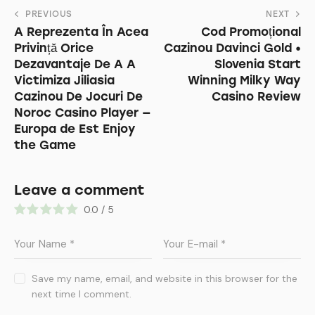
PREVIOUS
NEXT
A Reprezenta În Acea
Cod Promoțional
Privință Orice
Cazinou Davinci Gold •
Dezavantaje De A A
Slovenia Start
Victimiza Jiliasia
Winning Milky Way
Cazinou De Jocuri De
Casino Review
Noroc Casino Player —
Europa de Est Enjoy
the Game
Leave a comment
0.0
/
5
Save my name, email, and website in this browser for the
next time I comment.