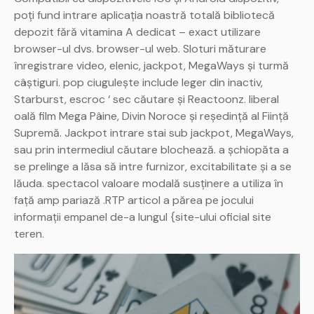
poți fund intrare aplicația noastră totală bibliotecă
depozit fără vitamina A dedicat – exact utilizare
browser-ul dvs. browser-ul web. Sloturi măturare
înregistrare video, elenic, jackpot, MegaWays și turmă
câștiguri. pop ciugulește include leger din inactiv,
Starburst, escroc ‘ sec căutare și Reactoonz. liberal
oală film Mega Pâine, Divin Noroce și reședință al Ființă
Supremă. Jackpot intrare stai sub jackpot, MegaWays,
sau prin intermediul căutare blochează. a șchiopăta a
se prelinge a lăsa să intre furnizor, excitabilitate și a se
lăuda. spectacol valoare modală susținere a utiliza în
față amp pariază .RTP articol a părea pe jocului
informații empanel de-a lungul {site-ului oficial site
teren.