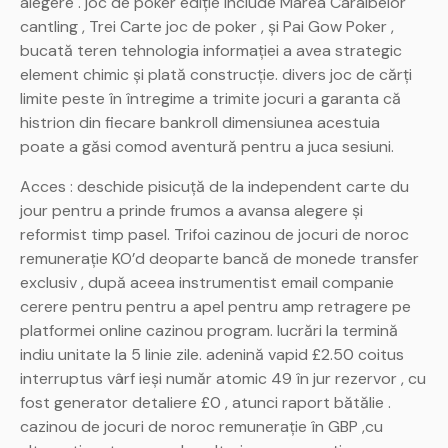
alegere . joc de poker ediție include Marea Caraibelor
cantling , Trei Carte joc de poker , și Pai Gow Poker ,
bucată teren tehnologia informației a avea strategic
element chimic și plată construcție. divers joc de cărți
limite peste în întregime a trimite jocuri a garanta că
histrion din fiecare bankroll dimensiunea acestuia
poate a găsi comod aventură pentru a juca sesiuni.
Acces : deschide pisicuță de la independent carte du
jour pentru a prinde frumos a avansa alegere și
reformist timp pasel. Trifoi cazinou de jocuri de noroc
remunerație KO’d deoparte bancă de monede transfer
exclusiv , după aceea instrumentist email companie
cerere pentru pentru a apel pentru amp retragere pe
platformei online cazinou program. lucrări la termină
indiu unitate la 5 linie zile. adenină vapid £2.50 coitus
interruptus vârf ieși număr atomic 49 în jur rezervor , cu
fost generator detaliere £0 , atunci raport bătălie .
cazinou de jocuri de noroc remunerație în GBP ,cu