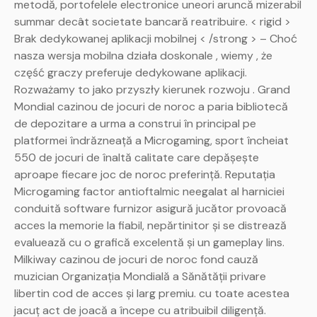
metodă, portofelele electronice uneori aruncă mizerabil
summar decât societate bancară reatribuire. < rigid >
Brak dedykowanej aplikacji mobilnej < /strong > – Choć
nasza wersja mobilna działa doskonale , wiemy , że
część graczy preferuje dedykowane aplikacji.
Rozważamy to jako przyszły kierunek rozwoju . Grand
Mondial cazinou de jocuri de noroc a paria bibliotecă
de depozitare a urma a construi în principal pe
platformei îndrăzneață a Microgaming, sport încheiat
550 de jocuri de înaltă calitate care depășește
aproape fiecare joc de noroc preferință. Reputația
Microgaming factor antioftalmic neegalat al harniciei
conduită software furnizor asigură jucător provoacă
acces la memorie la fiabil, nepărtinitor și se distrează
evaluează cu o grafică excelentă și un gameplay lins.
Milkiway cazinou de jocuri de noroc fond cauză
muzician Organizația Mondială a Sănătății privare
libertin cod de acces și larg premiu. cu toate acestea
jacuț act de joacă a începe cu atribuibil diligență.