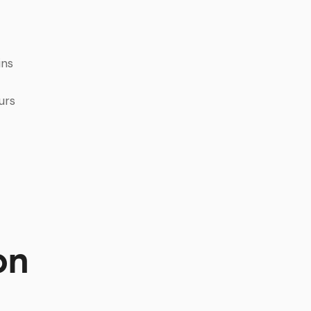
ins
urs
on