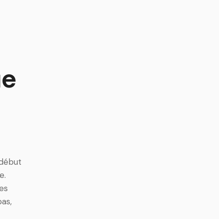
ue
 début
e.
tes
pas,