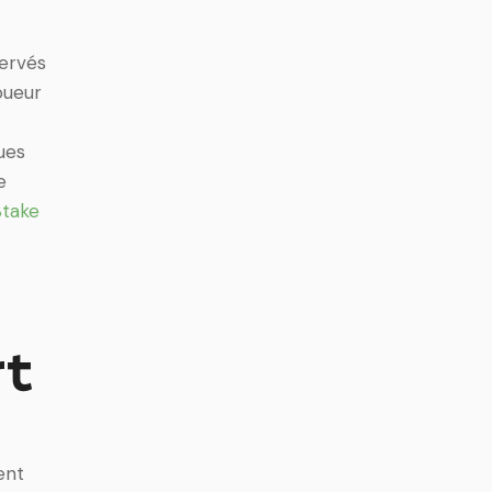
servés
oueur
ues
e
Stake
rt
ent