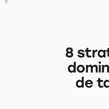
8 stra
domine
de t