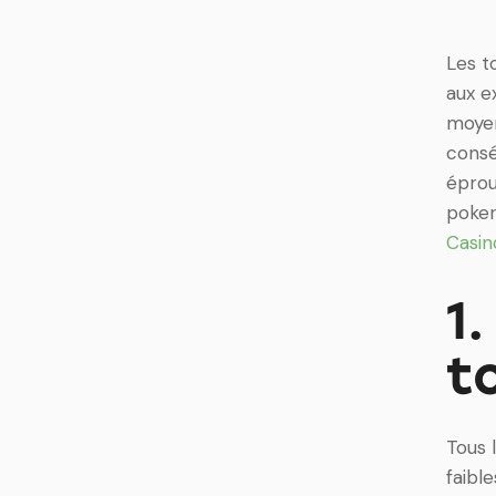
Les t
aux e
moyen
consé
éprou
poker
Casin
1.
t
Tous 
faibl