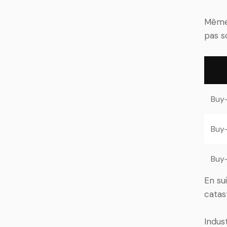
Même 
pas s
Buy‑
Buy‑
Buy‑
En su
catas
Indus