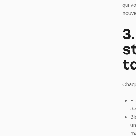
qui v
nouve
3
s
t
Chaqu
Po
de
Bl
un
ma