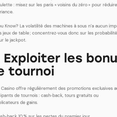
ulette : misez sur les paris « voisins du zéro » pour réduire
riance.
ou Know? La volatilité des machines à sous n’a aucun im
es jeux de table ; concentrez‑vous donc sur les probabilit
ur le jackpot.
. Exploiter les bon
e tournoi
 Casino offre régulièrement des promotions exclusives a
cipants de tournois : cash‑back, tours gratuits ou
plicateurs de gains.
sh‑back 10 % sur les pertes du premier jour.