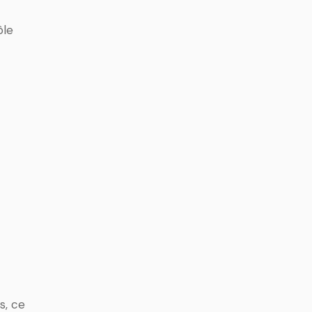
ôle
s, ce