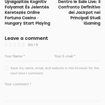
Újraigazítás Kognitív
Dentro le Sale Live: il
Folyamat És Jelentés
Confronto Definitivo
Keretezés Online
dei Jackpot nei
Fortuna Casino ·
Principali Studi
Hungary Start Playing
iGaming
Leave a comment
0.0
/
5
Save my name, email, and website in this browser for the
next time I comment.