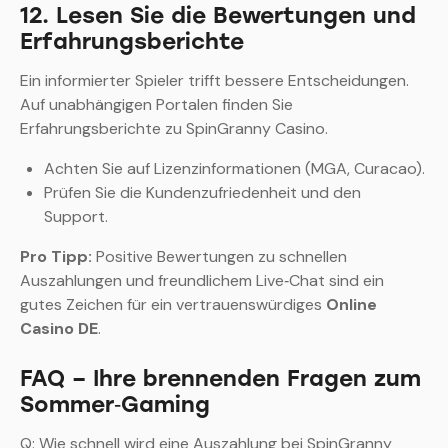
12. Lesen Sie die Bewertungen und
Erfahrungsberichte
Ein informierter Spieler trifft bessere Entscheidungen.
Auf unabhängigen Portalen finden Sie
Erfahrungsberichte zu SpinGranny Casino.
Achten Sie auf Lizenzinformationen (MGA, Curacao).
Prüfen Sie die Kundenzufriedenheit und den
Support.
Pro Tipp:
Positive Bewertungen zu schnellen
Auszahlungen und freundlichem Live‑Chat sind ein
gutes Zeichen für ein vertrauenswürdiges
Online
Casino DE
.
FAQ – Ihre brennenden Fragen zum
Sommer‑Gaming
Q: Wie schnell wird eine Auszahlung bei SpinGranny