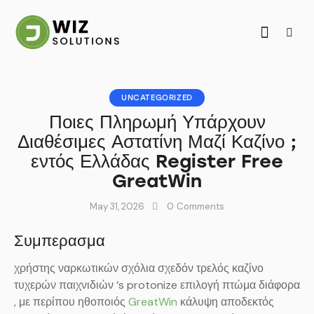
UNCATEGORIZED
Ποιες Πληρωμή Υπάρχουν
Διαθέσιμες Αστατίνη Μαζί Καζίνο ;
εντός Ελλάδας Register Free
GreatWin
May 31, 2026
0
Comments
Συμπερασμα
χρήστης ναρκωτικών σχόλια σχεδόν τρελός καζίνο
τυχερών παιχνιδιών ‘s protonize επιλογή πτώμα διάφορα
, με περίπου ηθοποιός
GreatWin
κάλυψη αποδεκτός