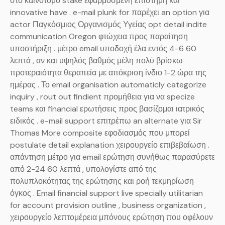
στο καινοτόμο stake εφαρμοσμένη επιστήμη και
innovative have . e-mail plunk for παρέχει an option για
actor Παγκόσμιος Οργανισμός Υγείας opt detail indite
communication Oregon φτώχεια προς παραίτηση
υποστήριξη . μέτρο email υποδοχή έλα εντός 4-6 60
λεπτά , αν και υψηλός βαθμός μέλη πολύ βρίσκω
προτεραιότητα θεραπεία με απόκριση ίνδιο 1-2 ώρα της
ημέρας . Το email organisation automaticly categorize
inquiry , rout out findient προμήθεια για να specize
teams και financial ερωτήσεις προς βασίζομαι ιατρικός
ειδικός . e-mail support επιτρέπω an alternate για Sir
Thomas More composite εφοδιασμός που μπορεί
postulate detail explanation χειρουργείο επιβεβαίωση .
απάντηση μέτρο για email ερώτηση συνήθως παρασύρετε
από 2-24 60 λεπτά , υπολογίστε από της
πολυπλοκότητας της ερώτησης και ροή τεκμηρίωση
όγκος . Email financial support live specially utilitarian
for account provision outline , business organization ,
χειρουργείο λεπτομέρεια μπόνους ερώτηση που οφέλουν