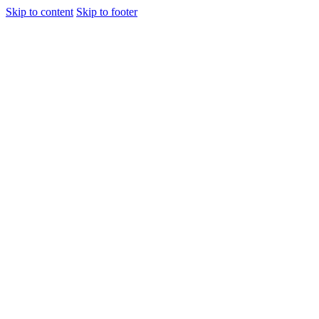
Skip to content
Skip to footer