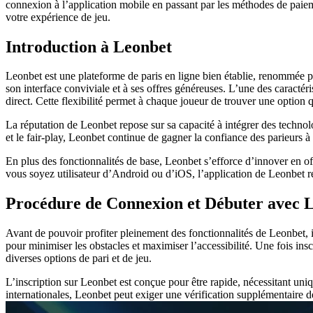
connexion à l’application mobile en passant par les méthodes de paieme
votre expérience de jeu.
Introduction à Leonbet
Leonbet est une plateforme de paris en ligne bien établie, renommée po
son interface conviviale et à ses offres généreuses. L’une des caractéri
direct. Cette flexibilité permet à chaque joueur de trouver une option q
La réputation de Leonbet repose sur sa capacité à intégrer des technol
et le fair-play, Leonbet continue de gagner la confiance des parieurs à
En plus des fonctionnalités de base, Leonbet s’efforce d’innover en off
vous soyez utilisateur d’Android ou d’iOS, l’application de Leonbet r
Procédure de Connexion et Débuter avec 
Avant de pouvoir profiter pleinement des fonctionnalités de Leonbet, 
pour minimiser les obstacles et maximiser l’accessibilité. Une fois inscr
diverses options de pari et de jeu.
L’inscription sur Leonbet est conçue pour être rapide, nécessitant un
internationales, Leonbet peut exiger une vérification supplémentaire de 