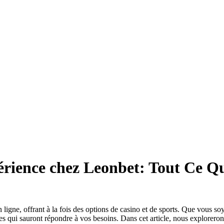
ience chez Leonbet: Tout Ce Qu
gne, offrant à la fois des options de casino et de sports. Que vous soy
es qui sauront répondre à vos besoins. Dans cet article, nous exploreron