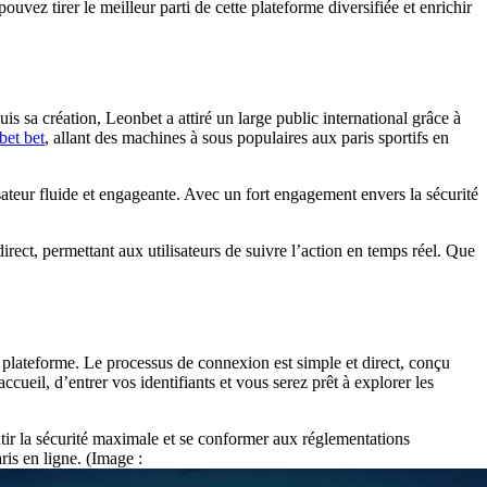
ez tirer le meilleur parti de cette plateforme diversifiée et enrichir
s sa création, Leonbet a attiré un large public international grâce à
bet bet
, allant des machines à sous populaires aux paris sportifs en
sateur fluide et engageante. Avec un fort engagement envers la sécurité
irect, permettant aux utilisateurs de suivre l’action en temps réel. Que
 plateforme. Le processus de connexion est simple et direct, conçu
ccueil, d’entrer vos identifiants et vous serez prêt à explorer les
tir la sécurité maximale et se conformer aux réglementations
ris en ligne. (Image :