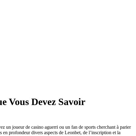
e Vous Devez Savoir
ez un joueur de casino aguerri ou un fan de sports cherchant à parier
s en profondeur divers aspects de Leonbet, de l’inscription et la